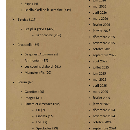
juin 2026
Expo
(44)
mai 2026
Le clin d'œil de la semaine
(419)
avril 2026
mars 2026
Belgica
(117)
février 2026
Les plus graves
(422)
janvier 2026
satiricon.be
(236)
décembre 2025
novembre 2025
Bruocsella
(59)
octobre 2025
Ce qui est Atomium est
septembre 2025
Ammonium
(17)
août 2025
Les coquins d'abord
(661)
juillet 2025
Manneken-Pis
(20)
juin 2025
mai 2025
Forum
(69)
avril 2025
Gazettes
(20)
mars 2025
Images
(31)
février 2025
Panem et circenses
(246)
janvier 2025
CD
(7)
décembre 2024
Cinéma
(16)
novembre 2024
DVD
(2)
octobre 2024
Spectacles
(23)
septembre 2024