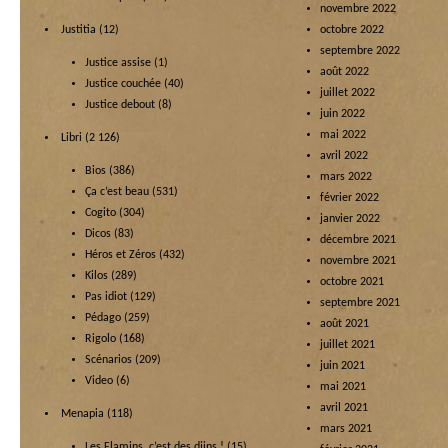
novembre 2022
Justitia
(12)
octobre 2022
septembre 2022
Justice assise
(1)
août 2022
Justice couchée
(40)
juillet 2022
Justice debout
(8)
juin 2022
mai 2022
Libri
(2 126)
avril 2022
Bios
(386)
mars 2022
Ça c’est beau
(531)
février 2022
Cogito
(304)
janvier 2022
Dicos
(83)
décembre 2021
Héros et Zéros
(432)
novembre 2021
Kilos
(289)
octobre 2021
Pas idiot
(129)
septembre 2021
Pédago
(259)
août 2021
Rigolo
(168)
juillet 2021
Scénarios
(209)
juin 2021
Video
(6)
mai 2021
avril 2021
Menapia
(118)
mars 2021
Les Flamins, c’est des djins !
(15)