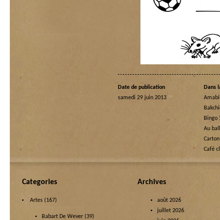
Date de publication
Dans l
samedi 29 juin 2013
Amabi
Bakchi
Bingo 
Au bal
Carton
Café c
Categories
Archives
Artes
(167)
août 2026
juillet 2026
Babart De Wever
(39)