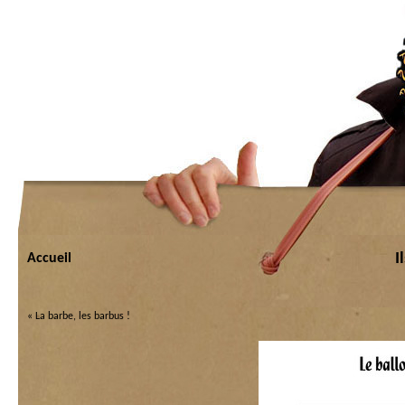
I
Accueil
«
La barbe, les barbus !