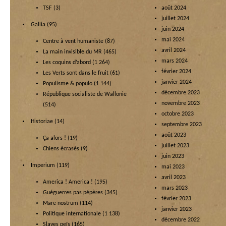
TSF
(3)
août 2024
juillet 2024
Gallia
(95)
juin 2024
mai 2024
Centre à vent humaniste
(87)
avril 2024
La main invisible du MR
(465)
mars 2024
Les coquins d’abord
(1 264)
février 2024
Les Verts sont dans le fruit
(61)
janvier 2024
Populisme & populo
(1 144)
décembre 2023
République socialiste de Wallonie
novembre 2023
(514)
octobre 2023
Historiae
(14)
septembre 2023
août 2023
Ça alors !
(19)
juillet 2023
Chiens écrasés
(9)
juin 2023
Imperium
(119)
mai 2023
avril 2023
America ! America !
(195)
mars 2023
Guéguerres pas pépères
(345)
février 2023
Mare nostrum
(114)
janvier 2023
Politique internationale
(1 138)
décembre 2022
Slaves peïs
(165)