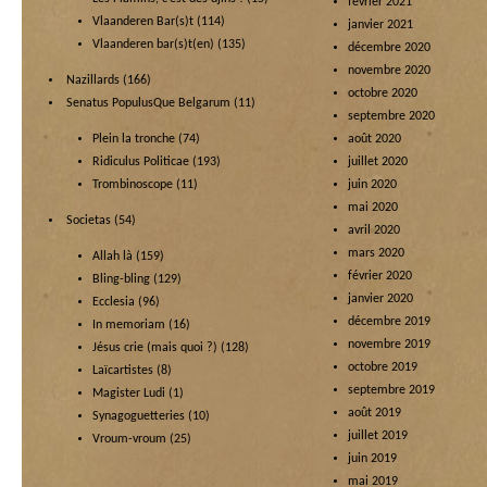
février 2021
Vlaanderen Bar(s)t
(114)
janvier 2021
Vlaanderen bar(s)t(en)
(135)
décembre 2020
novembre 2020
Nazillards
(166)
octobre 2020
Senatus PopulusQue Belgarum
(11)
septembre 2020
Plein la tronche
(74)
août 2020
Ridiculus Politicae
(193)
juillet 2020
Trombinoscope
(11)
juin 2020
mai 2020
Societas
(54)
avril 2020
mars 2020
Allah là
(159)
février 2020
Bling-bling
(129)
janvier 2020
Ecclesia
(96)
décembre 2019
In memoriam
(16)
novembre 2019
Jésus crie (mais quoi ?)
(128)
octobre 2019
Laïcartistes
(8)
septembre 2019
Magister Ludi
(1)
août 2019
Synagoguetteries
(10)
juillet 2019
Vroum-vroum
(25)
juin 2019
mai 2019