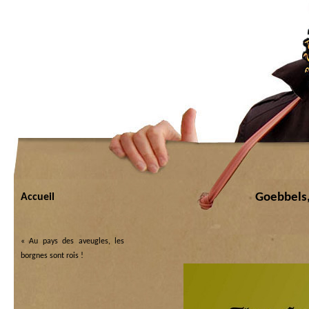
Goebbels, 
Accueil
«
Au pays des aveugles, les
borgnes sont rois !