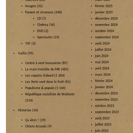
Gazettes
(20)
mars 2025
Images
(31)
février 2025
Panem et circenses
(246)
janvier 2025
CD
(7)
décembre 2024
Cinéma
(16)
novembre 2024
DVD
(2)
octobre 2024
Spectacles
(23)
septembre 2024
TSF
(3)
août 2024
juillet 2024
Gallia
(95)
juin 2024
mai 2024
Centre à vent humaniste
(87)
avril 2024
La main invisible du MR
(465)
mars 2024
Les coquins d’abord
(1 264)
février 2024
Les Verts sont dans le fruit
(61)
janvier 2024
Populisme & populo
(1 144)
décembre 2023
République socialiste de Wallonie
novembre 2023
(514)
octobre 2023
Historiae
(14)
septembre 2023
août 2023
Ça alors !
(19)
juillet 2023
Chiens écrasés
(9)
juin 2023