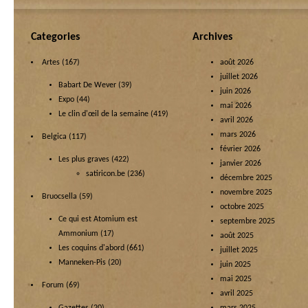
Categories
Archives
Artes
(167)
août 2026
juillet 2026
Babart De Wever
(39)
juin 2026
Expo
(44)
mai 2026
Le clin d'œil de la semaine
(419)
avril 2026
mars 2026
Belgica
(117)
février 2026
Les plus graves
(422)
janvier 2026
satiricon.be
(236)
décembre 2025
novembre 2025
Bruocsella
(59)
octobre 2025
Ce qui est Atomium est
septembre 2025
Ammonium
(17)
août 2025
Les coquins d'abord
(661)
juillet 2025
Manneken-Pis
(20)
juin 2025
mai 2025
Forum
(69)
avril 2025