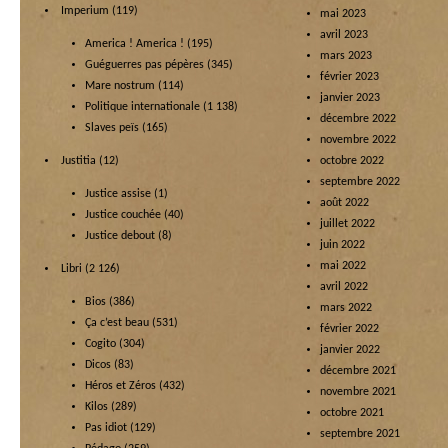
Imperium
(119)
mai 2023
avril 2023
America ! America !
(195)
mars 2023
Guéguerres pas pépères
(345)
février 2023
Mare nostrum
(114)
janvier 2023
Politique internationale
(1 138)
décembre 2022
Slaves peïs
(165)
novembre 2022
Justitia
(12)
octobre 2022
septembre 2022
Justice assise
(1)
août 2022
Justice couchée
(40)
juillet 2022
Justice debout
(8)
juin 2022
mai 2022
Libri
(2 126)
avril 2022
Bios
(386)
mars 2022
Ça c’est beau
(531)
février 2022
Cogito
(304)
janvier 2022
Dicos
(83)
décembre 2021
Héros et Zéros
(432)
novembre 2021
Kilos
(289)
octobre 2021
Pas idiot
(129)
septembre 2021