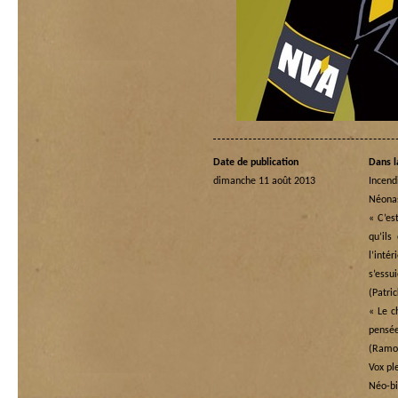
Date de publication
Dans l
dimanche 11 août 2013
Incend
Néona
« C’es
qu’ils
l’in
s’essu
(Patri
« Le c
pensé
(Ramo
Vox pl
Néo-bi