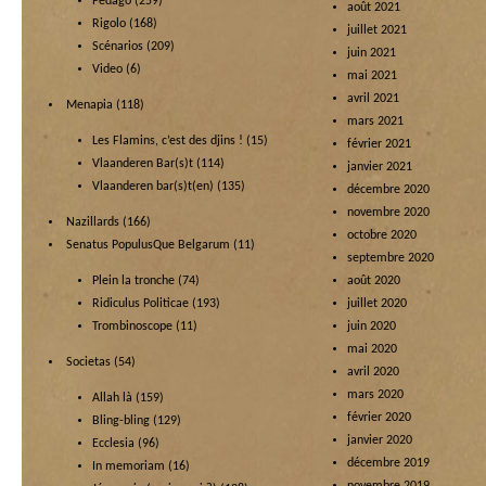
Pédago
(259)
août 2021
Rigolo
(168)
juillet 2021
Scénarios
(209)
juin 2021
Video
(6)
mai 2021
avril 2021
Menapia
(118)
mars 2021
Les Flamins, c’est des djins !
(15)
février 2021
Vlaanderen Bar(s)t
(114)
janvier 2021
Vlaanderen bar(s)t(en)
(135)
décembre 2020
novembre 2020
Nazillards
(166)
octobre 2020
Senatus PopulusQue Belgarum
(11)
septembre 2020
Plein la tronche
(74)
août 2020
Ridiculus Politicae
(193)
juillet 2020
Trombinoscope
(11)
juin 2020
mai 2020
Societas
(54)
avril 2020
mars 2020
Allah là
(159)
février 2020
Bling-bling
(129)
janvier 2020
Ecclesia
(96)
décembre 2019
In memoriam
(16)