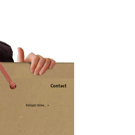
Contact
Relaps relax…
»