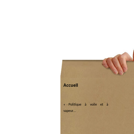
Accueil
«
Politique à voile et à
vapeur…