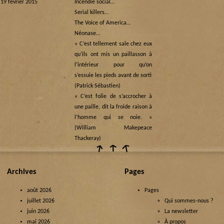
 19 février 2015
Incendie social…
Serial killers…
The Voice of America…
Néonase…
« C’est tellement sale chez eux
qu’ils ont mis un paillasson à
l’intérieur pour qu’on
s’essuie les pieds avant de sortir… »
(Patrick Sébastien)
« C’est folie de s’accrocher à
une paille, dit la froide raison à
l’homme qui se noie. »
(William Makepeace
Thackeray)
Archives
Pages
août 2026
Pages
juillet 2026
Qui sommes-nous ?
juin 2026
La newsletter
mai 2026
À propos