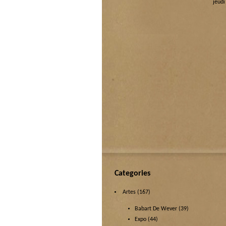
jeudi
Categories
Artes
(167)
Babart De Wever
(39)
Expo
(44)