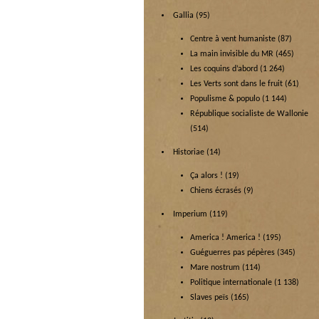
Gallia
(95)
Centre à vent humaniste
(87)
La main invisible du MR
(465)
Les coquins d’abord
(1 264)
Les Verts sont dans le fruit
(61)
Populisme & populo
(1 144)
République socialiste de Wallonie
(514)
Historiae
(14)
Ça alors !
(19)
Chiens écrasés
(9)
Imperium
(119)
America ! America !
(195)
Guéguerres pas pépères
(345)
Mare nostrum
(114)
Politique internationale
(1 138)
Slaves peïs
(165)