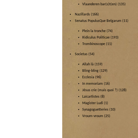
Vlaanderen bar(s)t(en)
(135)
Nazillards
(166)
Senatus PopulusQue Belgarum
(11)
Plein la tronche
(74)
Ridiculus Politicae
(193)
Trombinoscope
(11)
Societas
(54)
Allah là
(159)
Bling-bling
(129)
Ecclesia
(96)
In memoriam
(16)
Jésus crie (mais quoi ?)
(128)
Laïcartistes
(8)
Magister Ludi
(1)
Synagoguetteries
(10)
Vroum-vroum
(25)