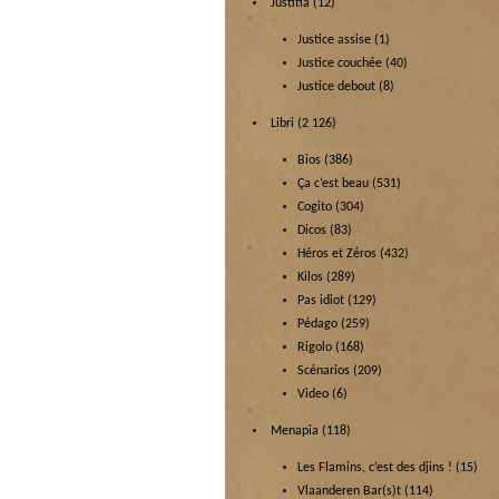
Justitia
(12)
Justice assise
(1)
Justice couchée
(40)
Justice debout
(8)
Libri
(2 126)
Bios
(386)
Ça c’est beau
(531)
Cogito
(304)
Dicos
(83)
Héros et Zéros
(432)
Kilos
(289)
Pas idiot
(129)
Pédago
(259)
Rigolo
(168)
Scénarios
(209)
Video
(6)
Menapia
(118)
Les Flamins, c’est des djins !
(15)
Vlaanderen Bar(s)t
(114)