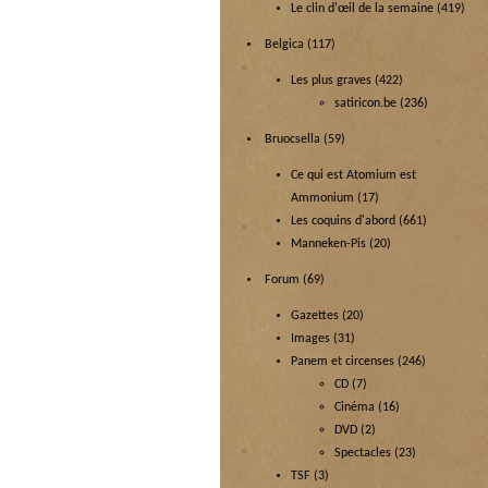
Le clin d'œil de la semaine
(419)
Belgica
(117)
Les plus graves
(422)
satiricon.be
(236)
Bruocsella
(59)
Ce qui est Atomium est
Ammonium
(17)
Les coquins d'abord
(661)
Manneken-Pis
(20)
Forum
(69)
Gazettes
(20)
Images
(31)
Panem et circenses
(246)
CD
(7)
Cinéma
(16)
DVD
(2)
Spectacles
(23)
TSF
(3)