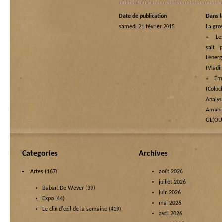
Date de publication
Dans l
samedi 21 février 2015
La gro
« Le
sait 
l’én
(Vladi
« Ém
(Coluc
Analy
Amabi
GL(OU
Categories
Archives
Artes
(167)
août 2026
juillet 2026
Babart De Wever
(39)
juin 2026
Expo
(44)
mai 2026
Le clin d'œil de la semaine
(419)
avril 2026