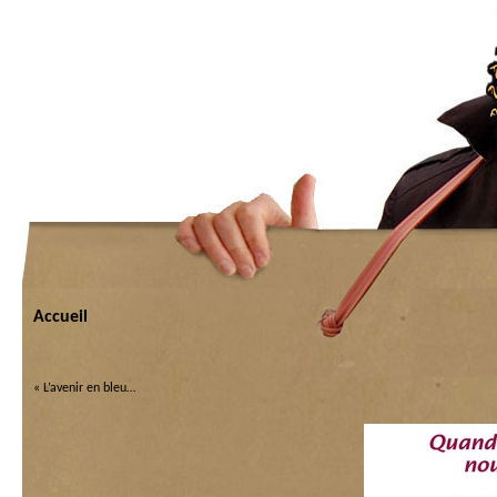
Accueil
«
L’avenir en bleu…