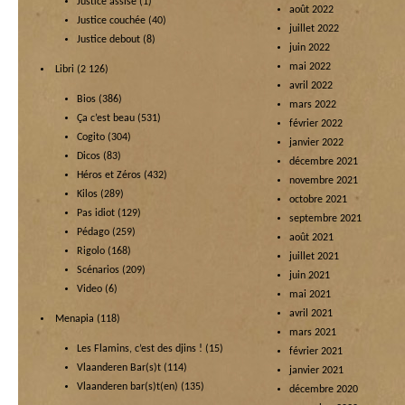
Justice assise
(1)
août 2022
Justice couchée
(40)
juillet 2022
Justice debout
(8)
juin 2022
mai 2022
Libri
(2 126)
avril 2022
Bios
(386)
mars 2022
Ça c’est beau
(531)
février 2022
Cogito
(304)
janvier 2022
Dicos
(83)
décembre 2021
Héros et Zéros
(432)
novembre 2021
Kilos
(289)
octobre 2021
Pas idiot
(129)
septembre 2021
Pédago
(259)
août 2021
Rigolo
(168)
juillet 2021
Scénarios
(209)
juin 2021
Video
(6)
mai 2021
avril 2021
Menapia
(118)
mars 2021
Les Flamins, c’est des djins !
(15)
février 2021
Vlaanderen Bar(s)t
(114)
janvier 2021
Vlaanderen bar(s)t(en)
(135)
décembre 2020