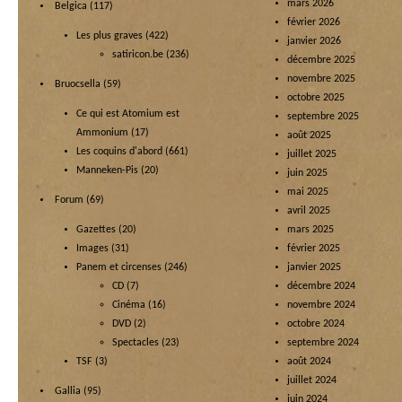
mars 2026
Belgica
(117)
février 2026
Les plus graves
(422)
janvier 2026
satiricon.be
(236)
décembre 2025
novembre 2025
Bruocsella
(59)
octobre 2025
Ce qui est Atomium est
septembre 2025
Ammonium
(17)
août 2025
Les coquins d'abord
(661)
juillet 2025
Manneken-Pis
(20)
juin 2025
mai 2025
Forum
(69)
avril 2025
Gazettes
(20)
mars 2025
Images
(31)
février 2025
Panem et circenses
(246)
janvier 2025
CD
(7)
décembre 2024
Cinéma
(16)
novembre 2024
DVD
(2)
octobre 2024
Spectacles
(23)
septembre 2024
TSF
(3)
août 2024
juillet 2024
Gallia
(95)
juin 2024