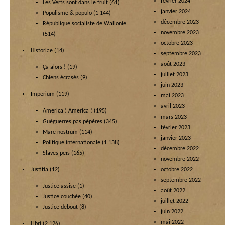
février 2024
Les Verts sont dans le fruit
(61)
janvier 2024
Populisme & populo
(1 144)
décembre 2023
République socialiste de Wallonie
novembre 2023
(514)
octobre 2023
Historiae
(14)
septembre 2023
août 2023
Ça alors !
(19)
juillet 2023
Chiens écrasés
(9)
juin 2023
Imperium
(119)
mai 2023
avril 2023
America ! America !
(195)
mars 2023
Guéguerres pas pépères
(345)
février 2023
Mare nostrum
(114)
janvier 2023
Politique internationale
(1 138)
décembre 2022
Slaves peïs
(165)
novembre 2022
Justitia
(12)
octobre 2022
septembre 2022
Justice assise
(1)
août 2022
Justice couchée
(40)
juillet 2022
Justice debout
(8)
juin 2022
mai 2022
Libri
(2 126)