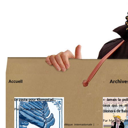
Archives
Accueil
En route pour Klompstad…
« Jamais la pol
ceux qui se me
Par Johan de Moor.
(Honoré de Balz
Catégorie :
Par Martin Linde
Les coquins d’abord
|
Nazillards
|
Politique internationale
|