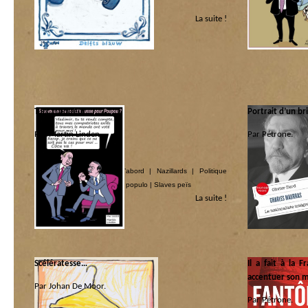
Populisme & populo
Catégorie :
La suite !
America ! America
Politique internati
Turc truqueur…
Portrait d’un br
Par Martin Linden.
Par Pétrone.
Catégorie :
Catégorie :
Allah là
|
Les coquins d’abord
|
Nazillards
|
Politique
Bios
|
Libri
|
Nazilla
internationale
|
Populisme & populo
|
Slaves peïs
La suite !
Scélératesse…
Il a fait à la 
accentuer son 
Par Johan De Moor.
Par Pétrone.