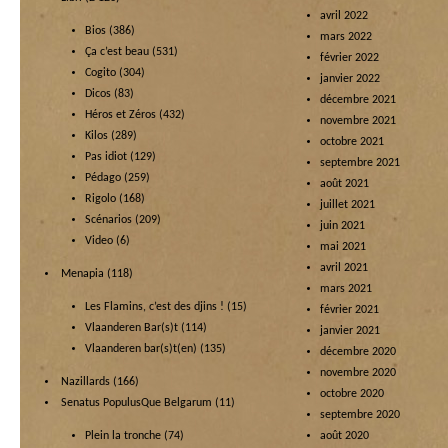
avril 2022
Bios
(386)
mars 2022
Ça c’est beau
(531)
février 2022
Cogito
(304)
janvier 2022
Dicos
(83)
décembre 2021
Héros et Zéros
(432)
novembre 2021
Kilos
(289)
octobre 2021
Pas idiot
(129)
septembre 2021
Pédago
(259)
août 2021
Rigolo
(168)
juillet 2021
Scénarios
(209)
juin 2021
Video
(6)
mai 2021
avril 2021
Menapia
(118)
mars 2021
Les Flamins, c’est des djins !
(15)
février 2021
Vlaanderen Bar(s)t
(114)
janvier 2021
Vlaanderen bar(s)t(en)
(135)
décembre 2020
novembre 2020
Nazillards
(166)
octobre 2020
Senatus PopulusQue Belgarum
(11)
septembre 2020
Plein la tronche
(74)
août 2020