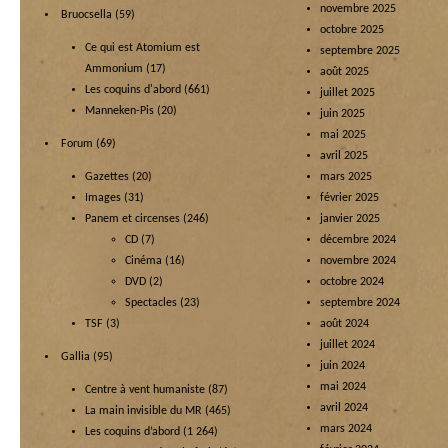
novembre 2025
Bruocsella
(59)
octobre 2025
Ce qui est Atomium est
septembre 2025
Ammonium
(17)
août 2025
Les coquins d'abord
(661)
juillet 2025
Manneken-Pis
(20)
juin 2025
mai 2025
Forum
(69)
avril 2025
Gazettes
(20)
mars 2025
Images
(31)
février 2025
Panem et circenses
(246)
janvier 2025
CD
(7)
décembre 2024
Cinéma
(16)
novembre 2024
DVD
(2)
octobre 2024
Spectacles
(23)
septembre 2024
TSF
(3)
août 2024
juillet 2024
Gallia
(95)
juin 2024
mai 2024
Centre à vent humaniste
(87)
avril 2024
La main invisible du MR
(465)
mars 2024
Les coquins d’abord
(1 264)