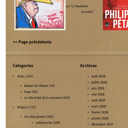
Catégorie :
America ! America !
|
Jésus crie (mais quoi ?)
|
Nazillards
Catégorie :
La suite !
Bios
|
Cogito
|
Nazi
<< Page précédente
Categories
Archives
Artes
(167)
août 2026
juillet 2026
Babart De Wever
(39)
juin 2026
Expo
(44)
mai 2026
Le clin d'œil de la semaine
(419)
avril 2026
mars 2026
Belgica
(117)
février 2026
Les plus graves
(422)
janvier 2026
satiricon.be
(236)
décembre 2025