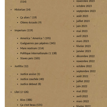
novembre 2023
(514)
octobre 2023
Historiae
(14)
septembre 2023
août 2023
Ça alors !
(19)
juillet 2023
Chiens écrasés
(9)
juin 2023
Imperium
(119)
mai 2023
avril 2023
America ! America !
(195)
mars 2023
Guéguerres pas pépères
(345)
février 2023
Mare nostrum
(114)
janvier 2023
Politique internationale
(1 138)
décembre 2022
Slaves peïs
(165)
novembre 2022
Justitia
(12)
octobre 2022
septembre 2022
Justice assise
(1)
août 2022
Justice couchée
(40)
juillet 2022
Justice debout
(8)
juin 2022
mai 2022
Libri
(2 126)
avril 2022
Bios
(386)
mars 2022
Ça c’est beau
(531)
février 2022