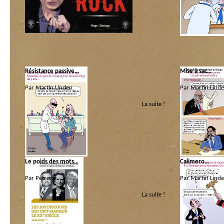
Les coquins d’abo
populo
Résistance passive…
Mise à sac…
Par Martin Linden.
Par Martin Linde
La suite !
Catégorie :
Catégorie :
Belgica
Les plus graves
|
P
Le poids des mots…
Calimero…
Par Pétrone.
Par Martin Linde
La suite !
Catégorie :
Catégorie :
Cogito
|
Libri
|
Pédago
Les coquins d’abo
Populisme & popul