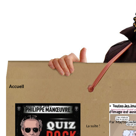
Accueil
Rock around the box…
« Toutes les im
d’image est aus
Par Pétrone.
Par Martin Linde
La suite !
Catégorie :
Artes
|
Panem et circenses
Catégorie :