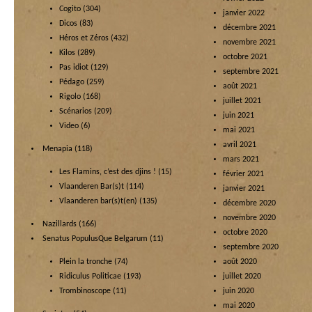
Cogito
(304)
janvier 2022
Dicos
(83)
décembre 2021
Héros et Zéros
(432)
novembre 2021
Kilos
(289)
octobre 2021
Pas idiot
(129)
septembre 2021
Pédago
(259)
août 2021
Rigolo
(168)
juillet 2021
Scénarios
(209)
juin 2021
Video
(6)
mai 2021
avril 2021
Menapia
(118)
mars 2021
Les Flamins, c’est des djins !
(15)
février 2021
Vlaanderen Bar(s)t
(114)
janvier 2021
Vlaanderen bar(s)t(en)
(135)
décembre 2020
novembre 2020
Nazillards
(166)
octobre 2020
Senatus PopulusQue Belgarum
(11)
septembre 2020
Plein la tronche
(74)
août 2020
Ridiculus Politicae
(193)
juillet 2020
Trombinoscope
(11)
juin 2020
mai 2020