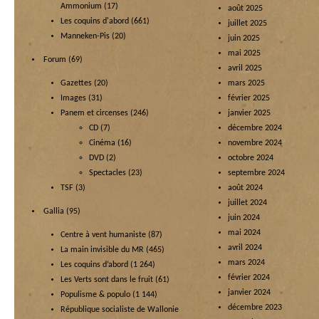
Ammonium
(17)
août 2025
Les coquins d'abord
(661)
juillet 2025
Manneken-Pis
(20)
juin 2025
mai 2025
Forum
(69)
avril 2025
Gazettes
(20)
mars 2025
Images
(31)
février 2025
Panem et circenses
(246)
janvier 2025
CD
(7)
décembre 2024
Cinéma
(16)
novembre 2024
DVD
(2)
octobre 2024
Spectacles
(23)
septembre 2024
TSF
(3)
août 2024
juillet 2024
Gallia
(95)
juin 2024
mai 2024
Centre à vent humaniste
(87)
avril 2024
La main invisible du MR
(465)
mars 2024
Les coquins d’abord
(1 264)
février 2024
Les Verts sont dans le fruit
(61)
janvier 2024
Populisme & populo
(1 144)
décembre 2023
République socialiste de Wallonie