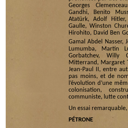
Georges Clemencea
Gandhi, Benito Muss
Atatürk, Adolf Hitler
Gaulle, Winston Church
Hirohito, David Ben G
Gamal Abdel Nasser, J
Lumumba, Martin Lu
Gorbatchev, Willy 
Mitterrand, Margaret T
Jean-Paul II, entre a
pas moins, et de nom
l’évolution d’une mêm
colonisation, constr
communiste, lutte con
Un essai remarquable,
PÉTRONE