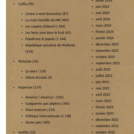
juillet 2024
Gallia
(95)
juin 2024
mai 2024
Centre à vent humaniste
(87)
avril 2024
La main invisible du MR
(465)
mars 2024
Les coquins d’abord
(1 264)
février 2024
Les Verts sont dans le fruit
(61)
janvier 2024
Populisme & populo
(1 144)
décembre 2023
République socialiste de Wallonie
novembre 2023
(514)
octobre 2023
Historiae
(14)
septembre 2023
août 2023
Ça alors !
(19)
juillet 2023
Chiens écrasés
(9)
juin 2023
Imperium
(119)
mai 2023
avril 2023
America ! America !
(195)
mars 2023
Guéguerres pas pépères
(345)
février 2023
Mare nostrum
(114)
janvier 2023
Politique internationale
(1 138)
décembre 2022
Slaves peïs
(165)
novembre 2022
Justitia
(12)
octobre 2022