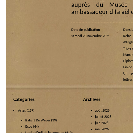
auprès du Musée d
ambassadeur d’Israël 
Date de publication
Dans l
samedi 20 novembre 2021
Rein
d’Angl
Triple
Marche
Diplom
Fin de
Un p
lettre
Categories
Archives
Artes
(167)
août 2026
juillet 2026
Babart De Wever
(39)
juin 2026
Expo
(44)
mai 2026
Le clin d'œil de la semaine
(419)