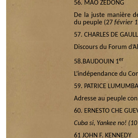
56. MAO ZEDONG
De la juste manière d
du peuple (27
février 
57. CHARLES DE GAUL
Discours du Forum d’Al
er
58.BAUDOUIN 1
L’indépendance du Co
59. PATRICE LUMUMB
Adresse au peuple con
60. ERNESTO CHE GUE
Cuba si,
Yankee
no!
(10
61 JOHN F. KENNEDY