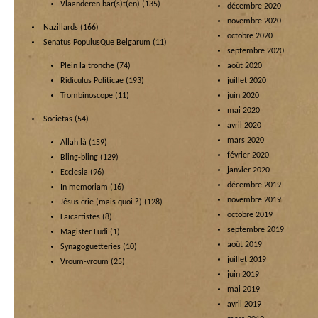
Vlaanderen bar(s)t(en)
(135)
décembre 2020
novembre 2020
Nazillards
(166)
octobre 2020
Senatus PopulusQue Belgarum
(11)
septembre 2020
Plein la tronche
(74)
août 2020
Ridiculus Politicae
(193)
juillet 2020
Trombinoscope
(11)
juin 2020
mai 2020
Societas
(54)
avril 2020
mars 2020
Allah là
(159)
février 2020
Bling-bling
(129)
janvier 2020
Ecclesia
(96)
décembre 2019
In memoriam
(16)
novembre 2019
Jésus crie (mais quoi ?)
(128)
octobre 2019
Laïcartistes
(8)
septembre 2019
Magister Ludi
(1)
août 2019
Synagoguetteries
(10)
juillet 2019
Vroum-vroum
(25)
juin 2019
mai 2019
avril 2019