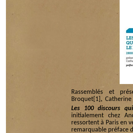
Rassemblés et prés
Broquet
[1]
, Catherin
Les 100 discours q
initialement chez An
ressortent à Paris en 
remarquable préface d’