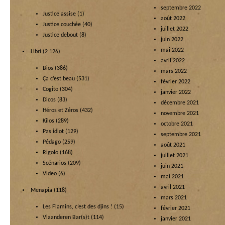
septembre 2022
Justice assise
(1)
août 2022
Justice couchée
(40)
juillet 2022
Justice debout
(8)
juin 2022
mai 2022
Libri
(2 126)
avril 2022
Bios
(386)
mars 2022
Ça c’est beau
(531)
février 2022
Cogito
(304)
janvier 2022
Dicos
(83)
décembre 2021
Héros et Zéros
(432)
novembre 2021
Kilos
(289)
octobre 2021
Pas idiot
(129)
septembre 2021
Pédago
(259)
août 2021
Rigolo
(168)
juillet 2021
Scénarios
(209)
juin 2021
Video
(6)
mai 2021
avril 2021
Menapia
(118)
mars 2021
Les Flamins, c’est des djins !
(15)
février 2021
Vlaanderen Bar(s)t
(114)
janvier 2021