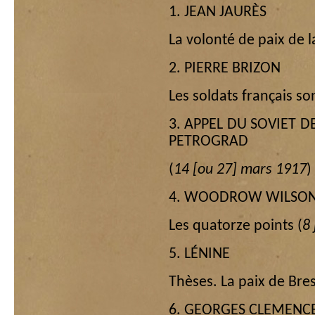
1. JEAN JAURÈS
La volonté de paix de l
2. PIERRE BRIZON
Les soldats français so
3. APPEL DU SOVIET D
PETROGRAD
(
14 [ou 27] mars 1917
)
4. WOODROW WILSO
Les quatorze points (
8 
5. LÉNINE
Thèses. La paix de Bres
6. GEORGES CLEMENC