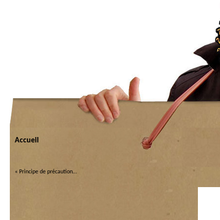
Accueil
«
Principe de précaution…