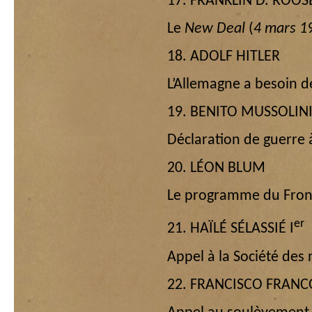
17. FRANKLIN D. ROOS
Le
New Deal
(
4 mars 1
18. ADOLF HITLER
L’Allemagne a besoin de
19. BENITO MUSSOLIN
Déclaration de guerre à
20. LÉON BLUM
Le programme du Front
er
21. HAÏLÉ SÉLASSIÉ I
Appel à la Société des 
22. FRANCISCO FRANC