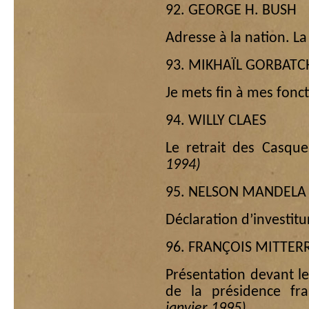
92. GEORGE H. BUSH
Adresse à la nation. L
93. MIKHAÏL GORBATC
Je mets fin à mes fonc
94. WILLY CLAES
Le retrait des Casq
1994)
95. NELSON MANDELA
Déclaration d’investit
96. FRANÇOIS MITTE
Présentation devant 
de la présidence fr
janvier 1995)