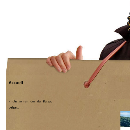
Accueil
«
Un roman dur du Balzac
belge…