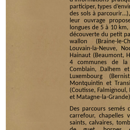
participer, types d’en
des sols à parcourir…),
leur ouvrage propos
longues de 5 à 10 km, 
découverte du petit 
wallon (Braine-le-Ch
Louvain-la-Neuve, N
Hainaut (Beaumont, Ho
4 communes de la p
Comblain, Dalhem e
Luxembourg (Bernis
Montquintin et Tran
(Coutisse, Falmignoul
et Matagne-la-Grande)
Des parcours semés de
carrefour, chapelles 
saints, calvaires, tomb
de guet, bornes co