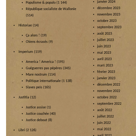
janvier 2024
Populisme & populo
(1 144)
décembre 2023
République socialiste de Wallonie
novembre 2023
(514)
octobre 2023
Historiae
(14)
septembre 2023
août 2023
Ça alors !
(19)
juillet 2023
Chiens écrasés
(9)
juin 2023
Imperium
(119)
mai 2023
avril 2023
America ! America !
(195)
mars 2023
Guéguerres pas pépères
(345)
février 2023
Mare nostrum
(114)
janvier 2023
Politique internationale
(1 138)
décembre 2022
Slaves peïs
(165)
novembre 2022
Justitia
(12)
octobre 2022
septembre 2022
Justice assise
(1)
août 2022
Justice couchée
(40)
juillet 2022
Justice debout
(8)
juin 2022
mai 2022
Libri
(2 126)
avril 2022