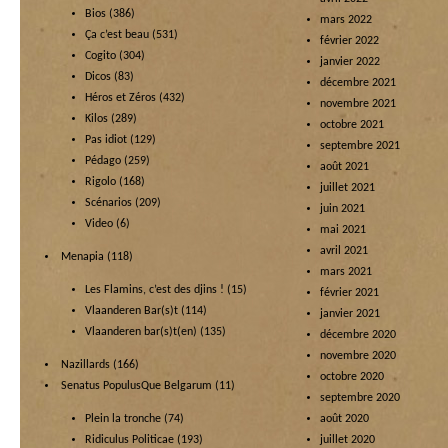
Bios
(386)
mars 2022
Ça c’est beau
(531)
février 2022
Cogito
(304)
janvier 2022
Dicos
(83)
décembre 2021
Héros et Zéros
(432)
novembre 2021
Kilos
(289)
octobre 2021
Pas idiot
(129)
septembre 2021
Pédago
(259)
août 2021
Rigolo
(168)
juillet 2021
Scénarios
(209)
juin 2021
Video
(6)
mai 2021
avril 2021
Menapia
(118)
mars 2021
Les Flamins, c’est des djins !
(15)
février 2021
Vlaanderen Bar(s)t
(114)
janvier 2021
Vlaanderen bar(s)t(en)
(135)
décembre 2020
novembre 2020
Nazillards
(166)
octobre 2020
Senatus PopulusQue Belgarum
(11)
septembre 2020
Plein la tronche
(74)
août 2020
Ridiculus Politicae
(193)
juillet 2020