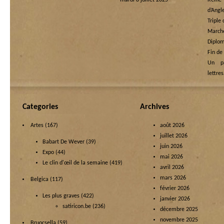
mardi 8 juillet 2025
Rein
d’Angl
Triple
Marche
Diplom
Fin de
Un p
lettre
Categories
Archives
Artes
(167)
août 2026
juillet 2026
Babart De Wever
(39)
juin 2026
Expo
(44)
mai 2026
Le clin d'œil de la semaine
(419)
avril 2026
mars 2026
Belgica
(117)
février 2026
Les plus graves
(422)
janvier 2026
satiricon.be
(236)
décembre 2025
novembre 2025
Bruocsella
(59)