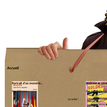
Accueil
Portrait d’un monstre…
Business as usu
Par Pétrone.
Par Johan De Mo
La suite !
Catégorie :
Catégorie :
Bios
|
Libri
America ! America 