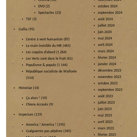
Cinéma
(16)
novembre 2024
DVD
(2)
octobre 2024
Spectacles
(23)
septembre 2024
TSF
(3)
août 2024
juillet 2024
Gallia
(95)
juin 2024
mai 2024
Centre à vent humaniste
(87)
avril 2024
La main invisible du MR
(465)
mars 2024
Les coquins d’abord
(1 264)
février 2024
Les Verts sont dans le fruit
(61)
janvier 2024
Populisme & populo
(1 144)
décembre 2023
République socialiste de Wallonie
novembre 2023
(514)
octobre 2023
Historiae
(14)
septembre 2023
août 2023
Ça alors !
(19)
juillet 2023
Chiens écrasés
(9)
juin 2023
Imperium
(119)
mai 2023
avril 2023
America ! America !
(195)
mars 2023
Guéguerres pas pépères
(345)
février 2023