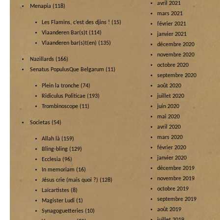
avril 2021
Menapia
(118)
mars 2021
Les Flamins, c’est des djins !
(15)
février 2021
Vlaanderen Bar(s)t
(114)
janvier 2021
Vlaanderen bar(s)t(en)
(135)
décembre 2020
novembre 2020
Nazillards
(166)
octobre 2020
Senatus PopulusQue Belgarum
(11)
septembre 2020
Plein la tronche
(74)
août 2020
Ridiculus Politicae
(193)
juillet 2020
Trombinoscope
(11)
juin 2020
mai 2020
Societas
(54)
avril 2020
mars 2020
Allah là
(159)
février 2020
Bling-bling
(129)
janvier 2020
Ecclesia
(96)
décembre 2019
In memoriam
(16)
novembre 2019
Jésus crie (mais quoi ?)
(128)
octobre 2019
Laïcartistes
(8)
septembre 2019
Magister Ludi
(1)
août 2019
Synagoguetteries
(10)