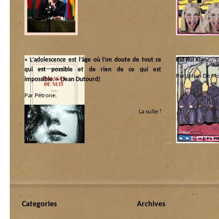
populo
« L‘adolescence est l‘âge où l‘on doute de tout ce
Kul Kul Klan…
qui est possible et de rien de ce qui est
Par Johan De Mo
impossible. » (Jean Dutourd)
Catégorie :
Par Pétrone.
America ! America !
La suite !
Catégorie :
Libri
|
Scénarios
Categories
Archives