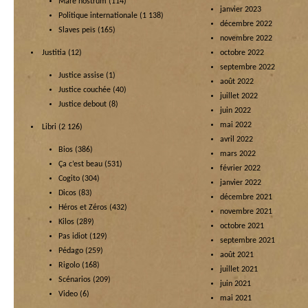
Mare nostrum
(114)
janvier 2023
Politique internationale
(1 138)
décembre 2022
Slaves peïs
(165)
novembre 2022
Justitia
(12)
octobre 2022
septembre 2022
Justice assise
(1)
août 2022
Justice couchée
(40)
juillet 2022
Justice debout
(8)
juin 2022
mai 2022
Libri
(2 126)
avril 2022
Bios
(386)
mars 2022
Ça c’est beau
(531)
février 2022
Cogito
(304)
janvier 2022
Dicos
(83)
décembre 2021
Héros et Zéros
(432)
novembre 2021
Kilos
(289)
octobre 2021
Pas idiot
(129)
septembre 2021
Pédago
(259)
août 2021
Rigolo
(168)
juillet 2021
Scénarios
(209)
juin 2021
Video
(6)
mai 2021