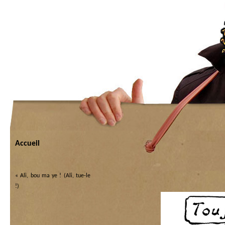
Accueil
«
Ali, bou ma ye ! (Ali, tue-le
!)