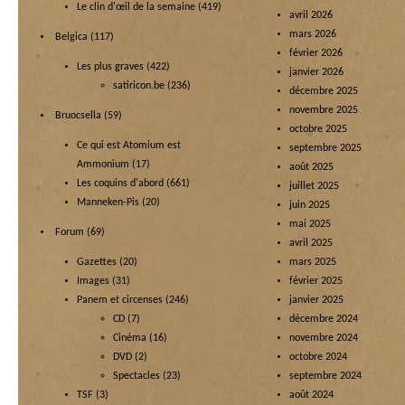
Le clin d'œil de la semaine
(419)
avril 2026
mars 2026
Belgica
(117)
février 2026
Les plus graves
(422)
janvier 2026
satiricon.be
(236)
décembre 2025
novembre 2025
Bruocsella
(59)
octobre 2025
Ce qui est Atomium est
septembre 2025
Ammonium
(17)
août 2025
Les coquins d'abord
(661)
juillet 2025
Manneken-Pis
(20)
juin 2025
mai 2025
Forum
(69)
avril 2025
Gazettes
(20)
mars 2025
Images
(31)
février 2025
Panem et circenses
(246)
janvier 2025
CD
(7)
décembre 2024
Cinéma
(16)
novembre 2024
DVD
(2)
octobre 2024
Spectacles
(23)
septembre 2024
TSF
(3)
août 2024