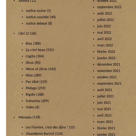
Justitia
(12)
octobre 2022
septembre 2022
Justice assise
(1)
août 2022
Justice couchée
(40)
juillet 2022
Justice debout
(8)
juin 2022
mai 2022
Libri
(2 126)
avril 2022
Bios
(386)
mars 2022
Ça c’est beau
(531)
février 2022
Cogito
(304)
janvier 2022
Dicos
(83)
décembre 2021
Héros et Zéros
(432)
novembre 2021
Kilos
(289)
octobre 2021
Pas idiot
(129)
septembre 2021
Pédago
(259)
août 2021
Rigolo
(168)
juillet 2021
Scénarios
(209)
juin 2021
Video
(6)
mai 2021
avril 2021
Menapia
(118)
mars 2021
Les Flamins, c’est des djins !
(15)
février 2021
Vlaanderen Bar(s)t
(114)
janvier 2021