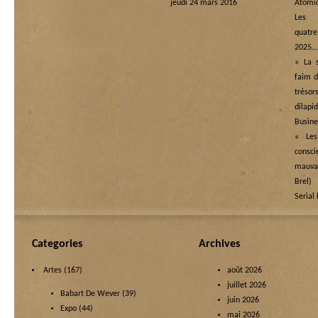
jeudi 24 mars 2016
Atomi
Les
quatre
2025…
« La s
faim d
tréso
dilapi
Busine
« Les
cons
mauva
Brel)
Serial 
Categories
Archives
Artes
(167)
août 2026
juillet 2026
Babart De Wever
(39)
juin 2026
Expo
(44)
mai 2026