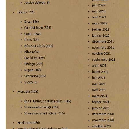
Justice debout
(8)
juin 2022
mai 2022
Libri
(2 126)
avril 2022
Bios
(386)
mars 2022
Ça c’est beau
(531)
février 2022
Cogito
(304)
janvier 2022
Dicos
(83)
décembre 2021
Héros et Zéros
(432)
novembre 2021
Kilos
(289)
octobre 2021
Pas idiot
(129)
septembre 2021
Pédago
(259)
août 2021
Rigolo
(168)
juillet 2021
Scénarios
(209)
juin 2021
Video
(6)
mai 2021
avril 2021
Menapia
(118)
mars 2021
Les Flamins, c’est des djins !
(15)
février 2021
Vlaanderen Bar(s)t
(114)
janvier 2021
Vlaanderen bar(s)t(en)
(135)
décembre 2020
novembre 2020
Nazillards
(166)
octobre 2020