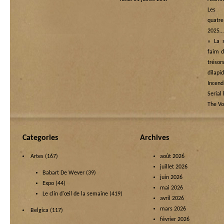
Les
quatre
2025…
« La s
faim d
tréso
dilapi
Incend
Serial 
The Vo
Categories
Archives
Artes
(167)
août 2026
juillet 2026
Babart De Wever
(39)
juin 2026
Expo
(44)
mai 2026
Le clin d'œil de la semaine
(419)
avril 2026
mars 2026
Belgica
(117)
février 2026