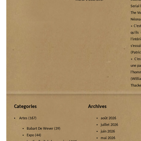
Serial 
The Vo
Néona
« C’es
qu’ils
l’in
s’essu
(Patri
« C’es
une pai
l’ho
(Wi
Thacke
Categories
Archives
Artes
(167)
août 2026
juillet 2026
Babart De Wever
(39)
juin 2026
Expo
(44)
mai 2026