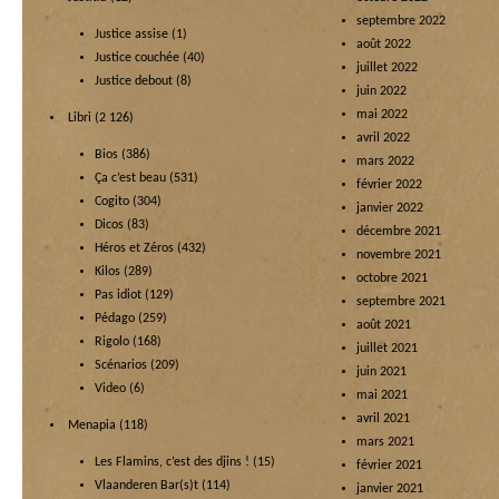
septembre 2022
Justice assise
(1)
août 2022
Justice couchée
(40)
juillet 2022
Justice debout
(8)
juin 2022
mai 2022
Libri
(2 126)
avril 2022
Bios
(386)
mars 2022
Ça c’est beau
(531)
février 2022
Cogito
(304)
janvier 2022
Dicos
(83)
décembre 2021
Héros et Zéros
(432)
novembre 2021
Kilos
(289)
octobre 2021
Pas idiot
(129)
septembre 2021
Pédago
(259)
août 2021
Rigolo
(168)
juillet 2021
Scénarios
(209)
juin 2021
Video
(6)
mai 2021
avril 2021
Menapia
(118)
mars 2021
Les Flamins, c’est des djins !
(15)
février 2021
Vlaanderen Bar(s)t
(114)
janvier 2021