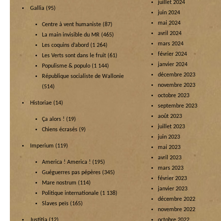
juillet 2024
Gallia
(95)
juin 2024
mai 2024
Centre à vent humaniste
(87)
avril 2024
La main invisible du MR
(465)
mars 2024
Les coquins d’abord
(1 264)
février 2024
Les Verts sont dans le fruit
(61)
janvier 2024
Populisme & populo
(1 144)
décembre 2023
République socialiste de Wallonie
novembre 2023
(514)
octobre 2023
Historiae
(14)
septembre 2023
août 2023
Ça alors !
(19)
juillet 2023
Chiens écrasés
(9)
juin 2023
Imperium
(119)
mai 2023
avril 2023
America ! America !
(195)
mars 2023
Guéguerres pas pépères
(345)
février 2023
Mare nostrum
(114)
janvier 2023
Politique internationale
(1 138)
décembre 2022
Slaves peïs
(165)
novembre 2022
Justitia
(12)
octobre 2022