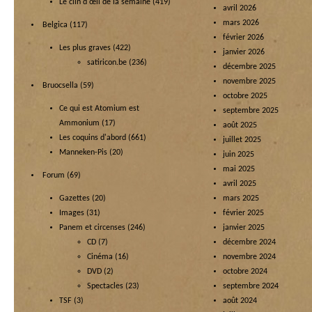
Le clin d'œil de la semaine
(419)
avril 2026
mars 2026
Belgica
(117)
février 2026
Les plus graves
(422)
janvier 2026
satiricon.be
(236)
décembre 2025
novembre 2025
Bruocsella
(59)
octobre 2025
Ce qui est Atomium est
septembre 2025
Ammonium
(17)
août 2025
Les coquins d'abord
(661)
juillet 2025
Manneken-Pis
(20)
juin 2025
mai 2025
Forum
(69)
avril 2025
Gazettes
(20)
mars 2025
Images
(31)
février 2025
Panem et circenses
(246)
janvier 2025
CD
(7)
décembre 2024
Cinéma
(16)
novembre 2024
DVD
(2)
octobre 2024
Spectacles
(23)
septembre 2024
TSF
(3)
août 2024