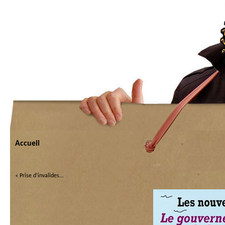
Accueil
«
Prise d’invalides…