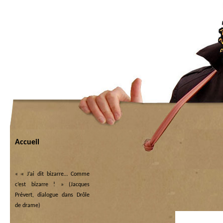
Accueil
«
« J’ai dit bizarre… Comme
c’est bizarre ! » (Jacques
Prévert, dialogue dans Drôle
de drame)