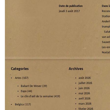
Date de publication
Dans l
jeudi 3 août 2017
Recon
Statio
Ande
trump
Salut
van ac
Sauve
Les en
Nostal
Categories
Archives
Artes
(167)
août 2026
juillet 2026
Babart De Wever
(39)
juin 2026
Expo
(44)
mai 2026
Le clin d'œil de la semaine
(419)
avril 2026
mars 2026
Belgica
(117)
février 2026