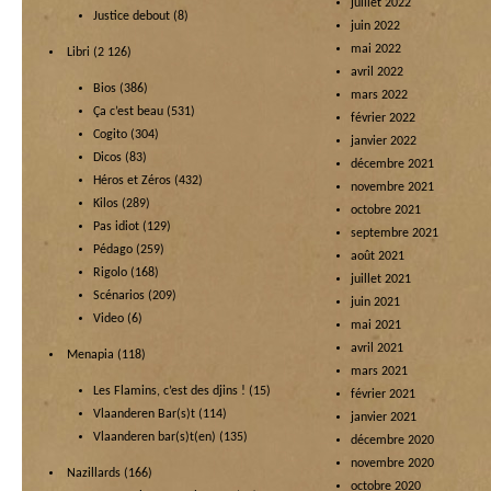
juillet 2022
Justice debout
(8)
juin 2022
mai 2022
Libri
(2 126)
avril 2022
Bios
(386)
mars 2022
Ça c’est beau
(531)
février 2022
Cogito
(304)
janvier 2022
Dicos
(83)
décembre 2021
Héros et Zéros
(432)
novembre 2021
Kilos
(289)
octobre 2021
Pas idiot
(129)
septembre 2021
Pédago
(259)
août 2021
Rigolo
(168)
juillet 2021
Scénarios
(209)
juin 2021
Video
(6)
mai 2021
avril 2021
Menapia
(118)
mars 2021
Les Flamins, c’est des djins !
(15)
février 2021
Vlaanderen Bar(s)t
(114)
janvier 2021
Vlaanderen bar(s)t(en)
(135)
décembre 2020
novembre 2020
Nazillards
(166)
octobre 2020