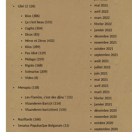
mai 2022
Libri
(2 126)
avril 2022
Bios
(386)
mars 2022
Ça c’est beau
(531)
février 2022
Cogito
(304)
janvier 2022
Dicos
(83)
décembre 2021
Héros et Zéros
(432)
novembre 2021
Kilos
(289)
octobre 2021
Pas idiot
(129)
septembre 2021
Pédago
(259)
août 2021
Rigolo
(168)
juillet 2021
Scénarios
(209)
juin 2021
Video
(6)
mai 2021
avril 2021
Menapia
(118)
mars 2021
Les Flamins, c’est des djins !
(15)
février 2021
Vlaanderen Bar(s)t
(114)
janvier 2021
Vlaanderen bar(s)t(en)
(135)
décembre 2020
novembre 2020
Nazillards
(166)
octobre 2020
Senatus PopulusQue Belgarum
(11)
septembre 2020