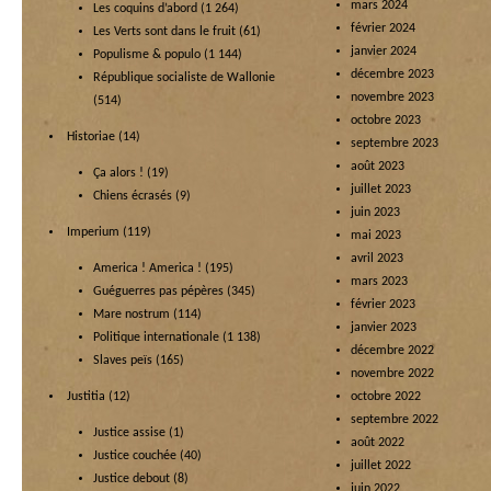
mars 2024
Les coquins d’abord
(1 264)
février 2024
Les Verts sont dans le fruit
(61)
janvier 2024
Populisme & populo
(1 144)
décembre 2023
République socialiste de Wallonie
novembre 2023
(514)
octobre 2023
Historiae
(14)
septembre 2023
août 2023
Ça alors !
(19)
juillet 2023
Chiens écrasés
(9)
juin 2023
Imperium
(119)
mai 2023
avril 2023
America ! America !
(195)
mars 2023
Guéguerres pas pépères
(345)
février 2023
Mare nostrum
(114)
janvier 2023
Politique internationale
(1 138)
décembre 2022
Slaves peïs
(165)
novembre 2022
Justitia
(12)
octobre 2022
septembre 2022
Justice assise
(1)
août 2022
Justice couchée
(40)
juillet 2022
Justice debout
(8)
juin 2022