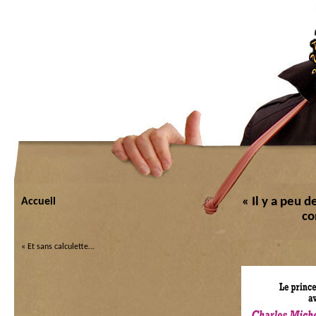
« Il y a peu 
Accueil
co
«
Et sans calculette…