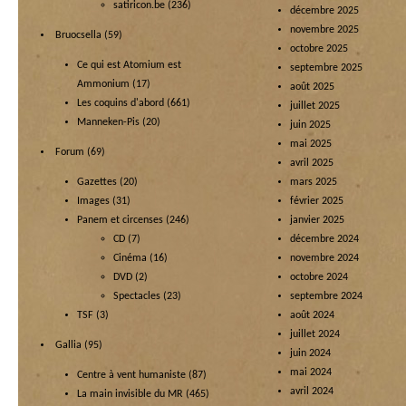
satiricon.be
(236)
décembre 2025
novembre 2025
Bruocsella
(59)
octobre 2025
Ce qui est Atomium est
septembre 2025
Ammonium
(17)
août 2025
Les coquins d'abord
(661)
juillet 2025
Manneken-Pis
(20)
juin 2025
mai 2025
Forum
(69)
avril 2025
Gazettes
(20)
mars 2025
Images
(31)
février 2025
Panem et circenses
(246)
janvier 2025
CD
(7)
décembre 2024
Cinéma
(16)
novembre 2024
DVD
(2)
octobre 2024
Spectacles
(23)
septembre 2024
TSF
(3)
août 2024
juillet 2024
Gallia
(95)
juin 2024
mai 2024
Centre à vent humaniste
(87)
avril 2024
La main invisible du MR
(465)