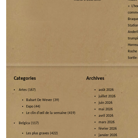
« L’h
comme 
Braqu
Statio
Ande
trump
Horre
Roche
Sortie
Categories
Archives
Artes
(167)
août 2026
juillet 2026
Babart De Wever
(39)
juin 2026
Expo
(44)
mai 2026
Le clin d'œil de la semaine
(419)
avril 2026
mars 2026
Belgica
(117)
février 2026
Les plus graves
(422)
janvier 2026