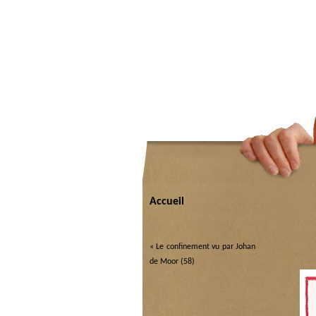
Accueil
«
Le confinement vu par Johan
de Moor (58)