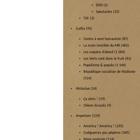
DVD
(2)
Spectacles
(23)
TSF
(3)
Gallia
(95)
Centre à vent humaniste
(87)
La main invisible du MR
(465)
Les coquins d’abord
(1 264)
Les Verts sont dans le fruit
(61)
Populisme & populo
(1 144)
République socialiste de Wallonie
(514)
Historiae
(14)
Ça alors !
(19)
Chiens écrasés
(9)
Imperium
(119)
America ! America !
(195)
Guéguerres pas pépères
(345)
Mare nostrum
(114)