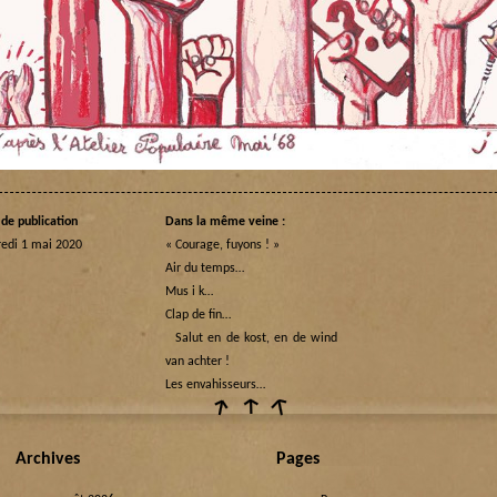
de publication
Dans la même veine :
redi 1 mai 2020
« Courage, fuyons ! »
Air du temps…
Mus i k…
Clap de fin…
Salut en de kost, en de wind
van achter !
Les envahisseurs…
Archives
Pages