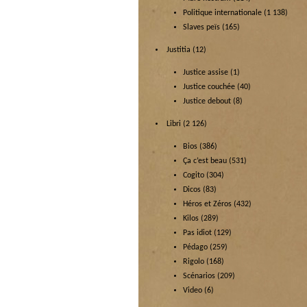
Politique internationale
(1 138)
Slaves peïs
(165)
Justitia
(12)
Justice assise
(1)
Justice couchée
(40)
Justice debout
(8)
Libri
(2 126)
Bios
(386)
Ça c’est beau
(531)
Cogito
(304)
Dicos
(83)
Héros et Zéros
(432)
Kilos
(289)
Pas idiot
(129)
Pédago
(259)
Rigolo
(168)
Scénarios
(209)
Video
(6)