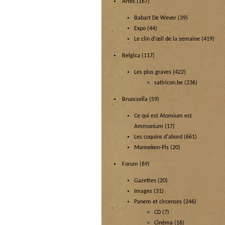
Artes
(167)
Babart De Wever
(39)
Expo
(44)
Le clin d'œil de la semaine
(419)
Belgica
(117)
Les plus graves
(422)
satiricon.be
(236)
Bruocsella
(59)
Ce qui est Atomium est
Ammonium
(17)
Les coquins d'abord
(661)
Manneken-Pis
(20)
Forum
(69)
Gazettes
(20)
Images
(31)
Panem et circenses
(246)
CD
(7)
Cinéma
(16)