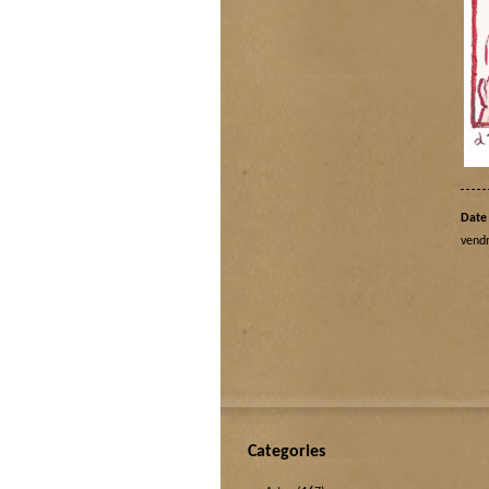
Date 
vend
Categories