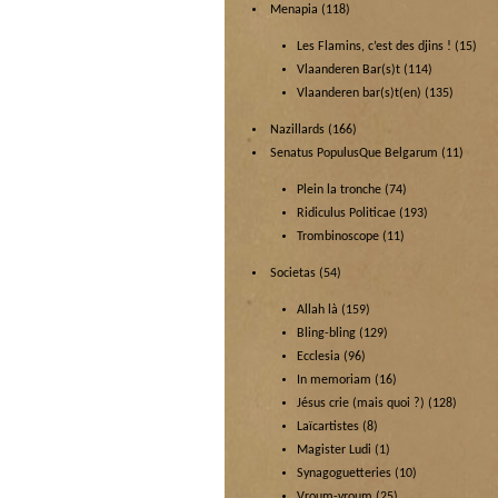
Menapia
(118)
Les Flamins, c’est des djins !
(15)
Vlaanderen Bar(s)t
(114)
Vlaanderen bar(s)t(en)
(135)
Nazillards
(166)
Senatus PopulusQue Belgarum
(11)
Plein la tronche
(74)
Ridiculus Politicae
(193)
Trombinoscope
(11)
Societas
(54)
Allah là
(159)
Bling-bling
(129)
Ecclesia
(96)
In memoriam
(16)
Jésus crie (mais quoi ?)
(128)
Laïcartistes
(8)
Magister Ludi
(1)
Synagoguetteries
(10)
Vroum-vroum
(25)