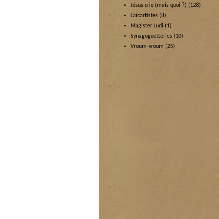
Jésus crie (mais quoi ?)
(128)
Laïcartistes
(8)
Magister Ludi
(1)
Synagoguetteries
(10)
Vroum-vroum
(25)