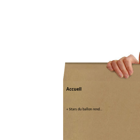
Accueil
«
Stars du ballon rend…