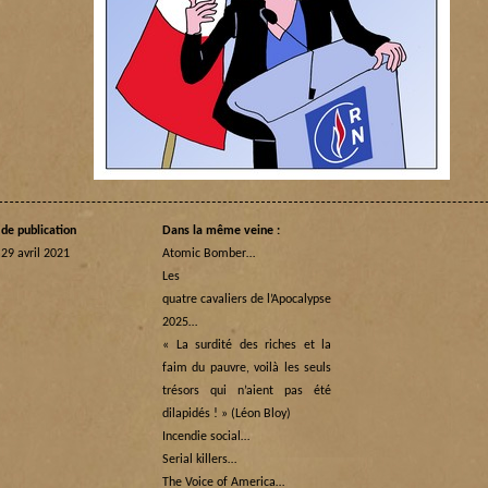
de publication
Dans la même veine :
 29 avril 2021
Atomic Bomber…
Les
quatre cavaliers de l’Apocalypse
2025…
« La surdité des riches et la
faim du pauvre, voilà les seuls
trésors qui n’aient pas été
dilapidés ! » (Léon Bloy)
Incendie social…
Serial killers…
The Voice of America…