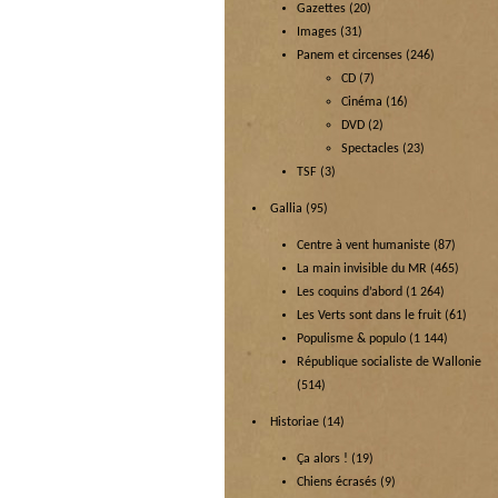
Gazettes
(20)
Images
(31)
Panem et circenses
(246)
CD
(7)
Cinéma
(16)
DVD
(2)
Spectacles
(23)
TSF
(3)
Gallia
(95)
Centre à vent humaniste
(87)
La main invisible du MR
(465)
Les coquins d’abord
(1 264)
Les Verts sont dans le fruit
(61)
Populisme & populo
(1 144)
République socialiste de Wallonie
(514)
Historiae
(14)
Ça alors !
(19)
Chiens écrasés
(9)