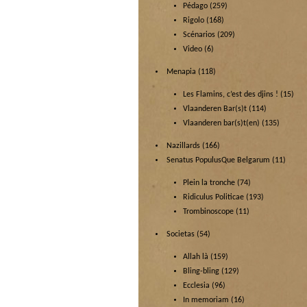
Pédago
(259)
Rigolo
(168)
Scénarios
(209)
Video
(6)
Menapia
(118)
Les Flamins, c’est des djins !
(15)
Vlaanderen Bar(s)t
(114)
Vlaanderen bar(s)t(en)
(135)
Nazillards
(166)
Senatus PopulusQue Belgarum
(11)
Plein la tronche
(74)
Ridiculus Politicae
(193)
Trombinoscope
(11)
Societas
(54)
Allah là
(159)
Bling-bling
(129)
Ecclesia
(96)
In memoriam
(16)