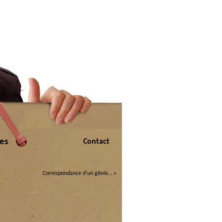
les
Contact
Correspondance d’un génie…
»