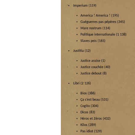
Imperium
(119)
America ! America !
(195)
Guéguerres pas pépères
(345)
Mare nostrum
(114)
Politique internationale
(1 138)
Slaves peïs
(165)
Justitia
(12)
Justice assise
(1)
Justice couchée
(40)
Justice debout
(8)
Libri
(2 126)
Bios
(386)
Ça c’est beau
(531)
Cogito
(304)
Dicos
(83)
Héros et Zéros
(432)
Kilos
(289)
Pas idiot
(129)