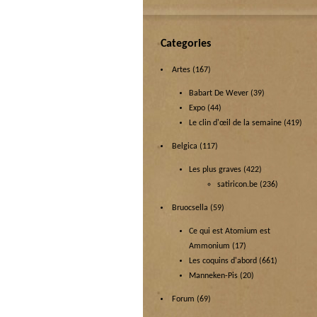
Categories
Artes
(167)
Babart De Wever
(39)
Expo
(44)
Le clin d'œil de la semaine
(419)
Belgica
(117)
Les plus graves
(422)
satiricon.be
(236)
Bruocsella
(59)
Ce qui est Atomium est
Ammonium
(17)
Les coquins d'abord
(661)
Manneken-Pis
(20)
Forum
(69)