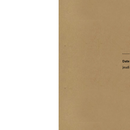
Date 
jeudi