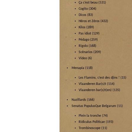
Ça c’est beau
(531)
Cogito
(304)
Dicos
(83)
Héros et Zéros
(432)
Kilos
(289)
Pas idiot
(129)
Pédago
(259)
Rigolo
(168)
Scénarios
(209)
Video
(6)
Menapia
(118)
Les Flamins, c’est des djins !
(15)
Vlaanderen Bar(s)t
(114)
Vlaanderen bar(s)t(en)
(135)
Nazillards
(166)
Senatus PopulusQue Belgarum
(11)
Plein la tronche
(74)
Ridiculus Politicae
(193)
Trombinoscope
(11)