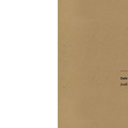
Date 
jeud