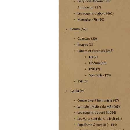
Ce qui est Atomium est
Ammonium
(17)
Les coquins d'abord
(661)
Manneken-Pis
(20)
Forum
(69)
Gazettes
(20)
Images
(31)
Panem et circenses
(246)
CD
(7)
Cinéma
(16)
DVD
(2)
Spectacles
(23)
TSF
(3)
Gallia
(95)
Centre à vent humaniste
(87)
La main invisible du MR
(465)
Les coquins d’abord
(1 264)
Les Verts sont dans le fruit
(61)
Populisme & populo
(1 144)