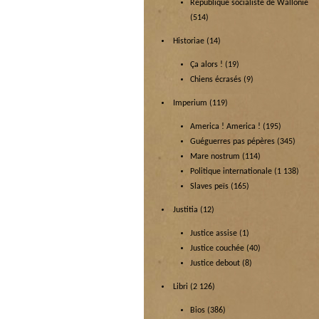
République socialiste de Wallonie
(514)
Historiae
(14)
Ça alors !
(19)
Chiens écrasés
(9)
Imperium
(119)
America ! America !
(195)
Guéguerres pas pépères
(345)
Mare nostrum
(114)
Politique internationale
(1 138)
Slaves peïs
(165)
Justitia
(12)
Justice assise
(1)
Justice couchée
(40)
Justice debout
(8)
Libri
(2 126)
Bios
(386)