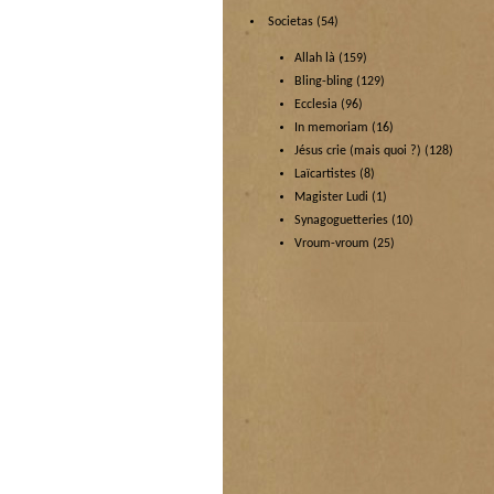
Societas
(54)
Allah là
(159)
Bling-bling
(129)
Ecclesia
(96)
In memoriam
(16)
Jésus crie (mais quoi ?)
(128)
Laïcartistes
(8)
Magister Ludi
(1)
Synagoguetteries
(10)
Vroum-vroum
(25)