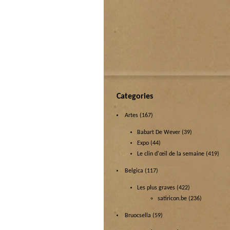
Categories
Artes
(167)
Babart De Wever
(39)
Expo
(44)
Le clin d'œil de la semaine
(419)
Belgica
(117)
Les plus graves
(422)
satiricon.be
(236)
Bruocsella
(59)