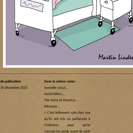
de publication
Dans la même veine :
i 16 décembre 2021
Incendie social…
Serial killers…
The Voice of America…
Néonase…
« C’est tellement sale chez eux
qu’ils ont mis un paillasson à
l’intérieur pour qu’on
s’essuie les pieds avant de sortir… »