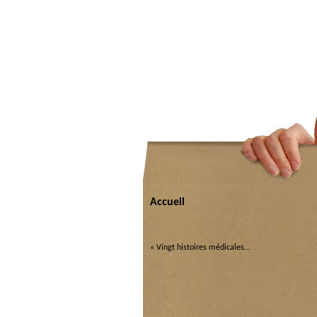
Accueil
«
Vingt histoires médicales…