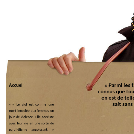
« Parmi les f
Accueil
connus que tout
en est de tel
sait sans
«
« Le viol est comme une
mort inoculée aux femmes un
jour de violence. Elle coexiste
avec leur vie en une sorte de
parallélisme angoissant. »