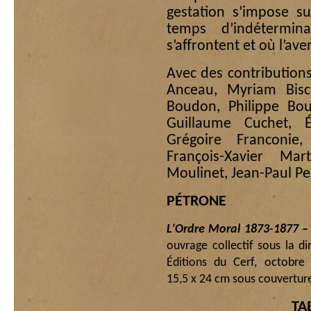
gestation s’impose s
temps d’indétermin
s’affrontent et où l’aven
Avec des contribution
Anceau, Myriam Bisca
Boudon, Philippe Bou
Guillaume Cuchet, 
Grégoire Franconie
François-Xavier Mar
Moulinet, Jean-Paul Pell
PÉTRONE
L’Ordre Moral 1873-1877 – 
ouvrage collectif sous la d
Éditions du Cerf, octobr
15,5 x 24 cm sous couverture
TA