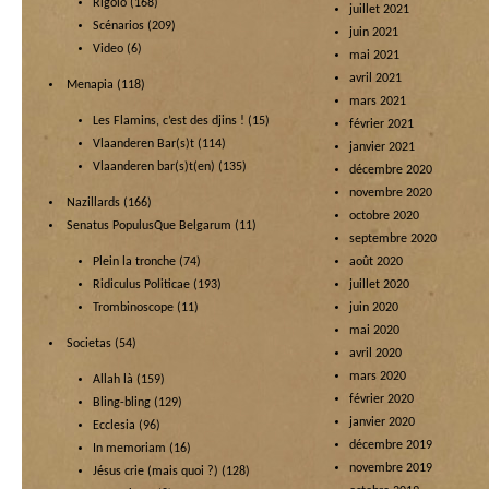
Rigolo
(168)
juillet 2021
Scénarios
(209)
juin 2021
Video
(6)
mai 2021
avril 2021
Menapia
(118)
mars 2021
Les Flamins, c’est des djins !
(15)
février 2021
Vlaanderen Bar(s)t
(114)
janvier 2021
Vlaanderen bar(s)t(en)
(135)
décembre 2020
novembre 2020
Nazillards
(166)
octobre 2020
Senatus PopulusQue Belgarum
(11)
septembre 2020
Plein la tronche
(74)
août 2020
Ridiculus Politicae
(193)
juillet 2020
Trombinoscope
(11)
juin 2020
mai 2020
Societas
(54)
avril 2020
mars 2020
Allah là
(159)
février 2020
Bling-bling
(129)
janvier 2020
Ecclesia
(96)
décembre 2019
In memoriam
(16)
novembre 2019
Jésus crie (mais quoi ?)
(128)