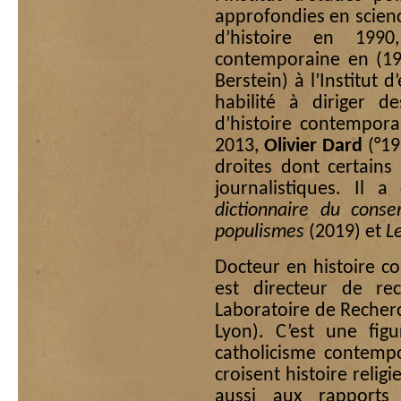
approfondies en science
d’histoire en 1990
contemporaine en (199
Berstein) à l’Institut d
habilité à diriger d
d’histoire contempora
2013,
Olivier Dard
(°19
droites dont certains 
journalistiques. Il 
dictionnaire du conse
populismes
(2019) et
L
Docteur en histoire 
est directeur de r
Laboratoire de Recher
Lyon). C’est une fig
catholicisme contempo
croisent histoire religi
aussi aux rapports 