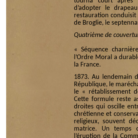
tourna court après
d’adopter le drapeau
restauration conduisit
de Broglie, le septenna
Quatrième de couvertur
« Séquence charnière
l’Ordre Moral a durab
la France.
1873. Au lendemain de
République, le marécha
le « rétablissement 
Cette formule reste a
droites qui oscille en
chrétienne et conserv
religieux, souvent dé
matrice. Un temps o
l’éruption de la Com