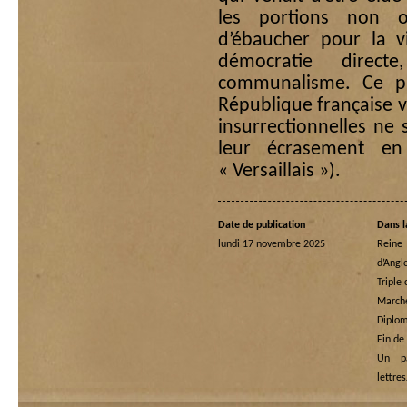
les portions non oc
d’ébaucher pour la v
démocratie direc
communalisme. Ce pro
République française v
insurrectionnelles ne
leur écrasement en
« Versaillais »).
Date de publication
Dans l
lundi 17 novembre 2025
Rein
d’Angl
Triple
Marche
Diplom
Fin de
Un p
lettre