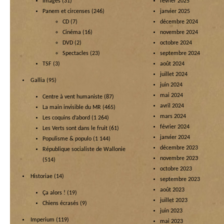
Images
(31)
février 2025
Panem et circenses
(246)
janvier 2025
CD
(7)
décembre 2024
Cinéma
(16)
novembre 2024
DVD
(2)
octobre 2024
Spectacles
(23)
septembre 2024
TSF
(3)
août 2024
juillet 2024
Gallia
(95)
juin 2024
mai 2024
Centre à vent humaniste
(87)
avril 2024
La main invisible du MR
(465)
mars 2024
Les coquins d’abord
(1 264)
février 2024
Les Verts sont dans le fruit
(61)
janvier 2024
Populisme & populo
(1 144)
décembre 2023
République socialiste de Wallonie
novembre 2023
(514)
octobre 2023
Historiae
(14)
septembre 2023
août 2023
Ça alors !
(19)
juillet 2023
Chiens écrasés
(9)
juin 2023
Imperium
(119)
mai 2023