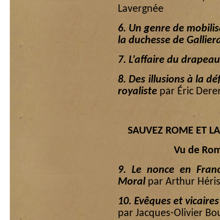
Lavergnée
6. Un genre de mobilisa
la duchesse de Gallier
7. L’affaire du drapea
8. Des illusions à la d
royaliste
par Éric Der
SAUVEZ ROME ET L
Vu de Rome
9. Le nonce en Franc
Moral
par Arthur Héri
10. Evêques et vicair
par Jacques-Olivier B