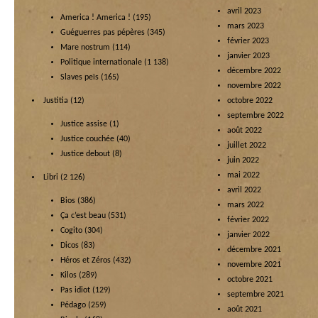
avril 2023
America ! America !
(195)
mars 2023
Guéguerres pas pépères
(345)
février 2023
Mare nostrum
(114)
janvier 2023
Politique internationale
(1 138)
décembre 2022
Slaves peïs
(165)
novembre 2022
Justitia
(12)
octobre 2022
septembre 2022
Justice assise
(1)
août 2022
Justice couchée
(40)
juillet 2022
Justice debout
(8)
juin 2022
mai 2022
Libri
(2 126)
avril 2022
Bios
(386)
mars 2022
Ça c’est beau
(531)
février 2022
Cogito
(304)
janvier 2022
Dicos
(83)
décembre 2021
Héros et Zéros
(432)
novembre 2021
Kilos
(289)
octobre 2021
Pas idiot
(129)
septembre 2021
Pédago
(259)
août 2021