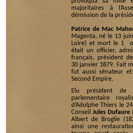
provoqua sa mise e
majoritaires à l’As
démission de la présid
Patrice de Mac Maho
Magenta, né le 13 jui
Loire) et mort le 1 o
était un officier, ad
français, président 
30 janvier 1879. Fait m
fut aussi sénateur et
Second Empire.
Elu président de 
parlementaire royal
d’Adolphe Thiers le 24
Conseil
Jules Dufaure
(
Albert de Broglie (18
ainsi une restaurati