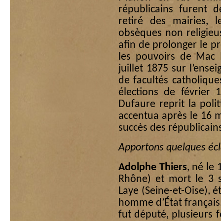
républicains furent d
retiré des mairies, 
obsèques non religieus
afin de prolonger le pr
les pouvoirs de Mac 
juillet 1875 sur l’ens
de facultés catholique
élections de février 
Dufaure reprit la pol
accentua après le 16 m
succès des républicain
Apportons quelques écl
Adolphe Thiers
, né le
Rhône) et mort le 3 
Laye (Seine-et-Oise), ét
homme d’État français. 
fut député, plusieurs f