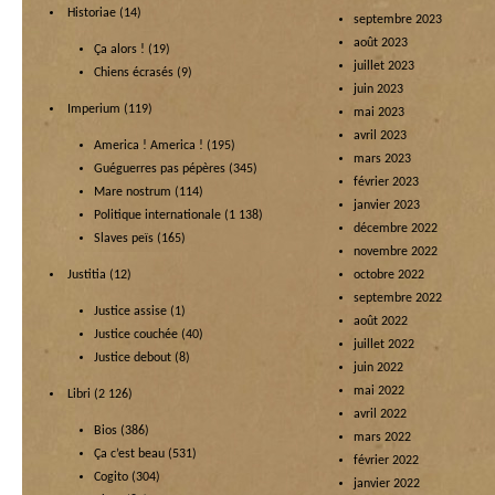
Historiae
(14)
septembre 2023
août 2023
Ça alors !
(19)
juillet 2023
Chiens écrasés
(9)
juin 2023
Imperium
(119)
mai 2023
avril 2023
America ! America !
(195)
mars 2023
Guéguerres pas pépères
(345)
février 2023
Mare nostrum
(114)
janvier 2023
Politique internationale
(1 138)
décembre 2022
Slaves peïs
(165)
novembre 2022
Justitia
(12)
octobre 2022
septembre 2022
Justice assise
(1)
août 2022
Justice couchée
(40)
juillet 2022
Justice debout
(8)
juin 2022
mai 2022
Libri
(2 126)
avril 2022
Bios
(386)
mars 2022
Ça c’est beau
(531)
février 2022
Cogito
(304)
janvier 2022