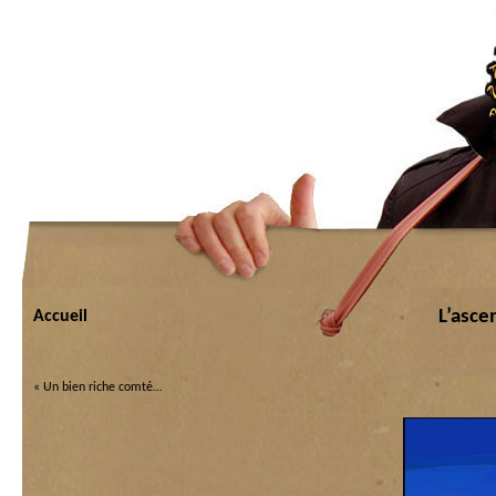
L’asc
Accueil
«
Un bien riche comté…