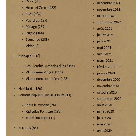
Dicos
(83)
décembre 2021
Héros et Zéros
(432)
novembre 2021
Kilos
(289)
octobre 2021
Pas idiot
(129)
septembre 2021
Pédago
(259)
août 2021
Rigolo
(168)
juillet 2021
Scénarios
(209)
juin 2021
Video
(6)
mai 2021
avril 2021
Menapia
(118)
mars 2021
Les Flamins, c’est des djins !
(15)
février 2021
Vlaanderen Bar(s)t
(114)
janvier 2021
Vlaanderen bar(s)t(en)
(135)
décembre 2020
novembre 2020
Nazillards
(166)
octobre 2020
Senatus PopulusQue Belgarum
(11)
septembre 2020
Plein la tronche
(74)
août 2020
Ridiculus Politicae
(193)
juillet 2020
Trombinoscope
(11)
juin 2020
mai 2020
Societas
(54)
avril 2020