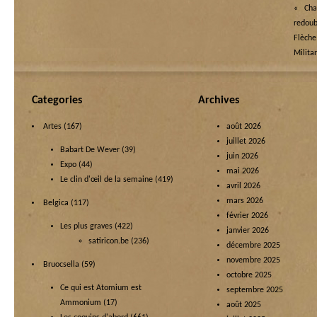
« Chan
redoub
Flèche
Milita
Categories
Archives
Artes
(167)
août 2026
juillet 2026
Babart De Wever
(39)
juin 2026
Expo
(44)
mai 2026
Le clin d'œil de la semaine
(419)
avril 2026
mars 2026
Belgica
(117)
février 2026
Les plus graves
(422)
janvier 2026
satiricon.be
(236)
décembre 2025
novembre 2025
Bruocsella
(59)
octobre 2025
Ce qui est Atomium est
septembre 2025
Ammonium
(17)
août 2025