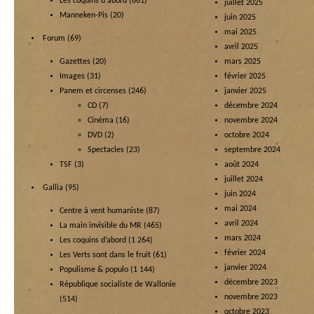
Les coquins d'abord
(661)
juillet 2025
Manneken-Pis
(20)
juin 2025
mai 2025
Forum
(69)
avril 2025
Gazettes
(20)
mars 2025
Images
(31)
février 2025
Panem et circenses
(246)
janvier 2025
CD
(7)
décembre 2024
Cinéma
(16)
novembre 2024
DVD
(2)
octobre 2024
Spectacles
(23)
septembre 2024
TSF
(3)
août 2024
juillet 2024
Gallia
(95)
juin 2024
mai 2024
Centre à vent humaniste
(87)
avril 2024
La main invisible du MR
(465)
mars 2024
Les coquins d’abord
(1 264)
février 2024
Les Verts sont dans le fruit
(61)
janvier 2024
Populisme & populo
(1 144)
décembre 2023
République socialiste de Wallonie
novembre 2023
(514)
octobre 2023