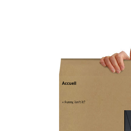
Accueil
«
Funny, isn’t it?