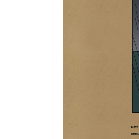
Date 
merc