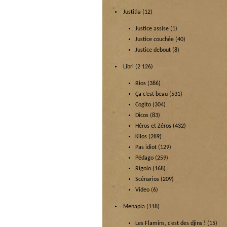
Justitia
(12)
Justice assise
(1)
Justice couchée
(40)
Justice debout
(8)
Libri
(2 126)
Bios
(386)
Ça c’est beau
(531)
Cogito
(304)
Dicos
(83)
Héros et Zéros
(432)
Kilos
(289)
Pas idiot
(129)
Pédago
(259)
Rigolo
(168)
Scénarios
(209)
Video
(6)
Menapia
(118)
Les Flamins, c’est des djins !
(15)