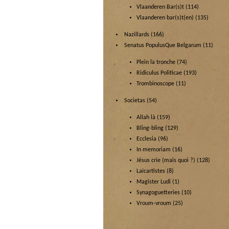
Vlaanderen Bar(s)t
(114)
Vlaanderen bar(s)t(en)
(135)
Nazillards
(166)
Senatus PopulusQue Belgarum
(11)
Plein la tronche
(74)
Ridiculus Politicae
(193)
Trombinoscope
(11)
Societas
(54)
Allah là
(159)
Bling-bling
(129)
Ecclesia
(96)
In memoriam
(16)
Jésus crie (mais quoi ?)
(128)
Laïcartistes
(8)
Magister Ludi
(1)
Synagoguetteries
(10)
Vroum-vroum
(25)