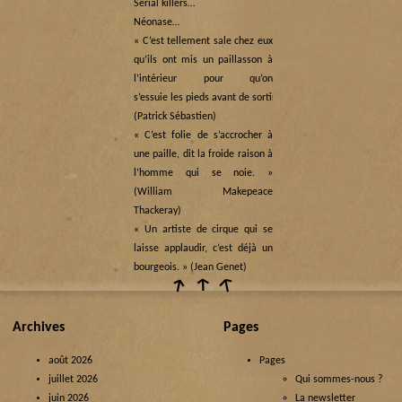
Serial killers…
Néonase…
« C’est tellement sale chez eux
qu’ils ont mis un paillasson à
l’intérieur pour qu’on
s’essuie les pieds avant de sortir… »
(Patrick Sébastien)
« C’est folie de s’accrocher à
une paille, dit la froide raison à
l’homme qui se noie. »
(William Makepeace
Thackeray)
« Un artiste de cirque qui se
laisse applaudir, c’est déjà un
bourgeois. » (Jean Genet)
Archives
Pages
août 2026
Pages
juillet 2026
Qui sommes-nous ?
juin 2026
La newsletter