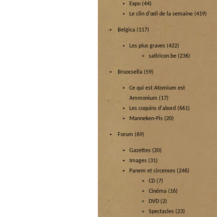
Expo
(44)
Le clin d'œil de la semaine
(419)
Belgica
(117)
Les plus graves
(422)
satiricon.be
(236)
Bruocsella
(59)
Ce qui est Atomium est
Ammonium
(17)
Les coquins d'abord
(661)
Manneken-Pis
(20)
Forum
(69)
Gazettes
(20)
Images
(31)
Panem et circenses
(246)
CD
(7)
Cinéma
(16)
DVD
(2)
Spectacles
(23)