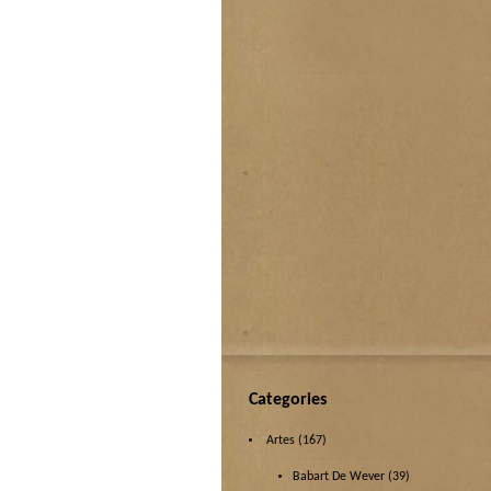
Categories
Artes
(167)
Babart De Wever
(39)