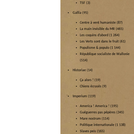
TSF
(3)
Gallia
(95)
Centre à vent humaniste
(87)
La main invisible du MR
(465)
Les coquins d’abord
(1 264)
Les Verts sont dans le fruit
(61)
Populisme & populo
(1 144)
République socialiste de Wallonie
(514)
Historiae
(14)
Ça alors !
(19)
Chiens écrasés
(9)
Imperium
(119)
America ! America !
(195)
Guéguerres pas pépères
(345)
Mare nostrum
(114)
Politique internationale
(1 138)
Slaves peïs
(165)