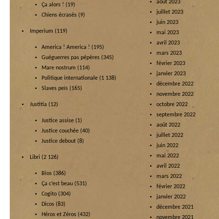
août 2023
Ça alors !
(19)
juillet 2023
Chiens écrasés
(9)
juin 2023
Imperium
(119)
mai 2023
avril 2023
America ! America !
(195)
mars 2023
Guéguerres pas pépères
(345)
février 2023
Mare nostrum
(114)
janvier 2023
Politique internationale
(1 138)
décembre 2022
Slaves peïs
(165)
novembre 2022
Justitia
(12)
octobre 2022
septembre 2022
Justice assise
(1)
août 2022
Justice couchée
(40)
juillet 2022
Justice debout
(8)
juin 2022
mai 2022
Libri
(2 126)
avril 2022
Bios
(386)
mars 2022
Ça c’est beau
(531)
février 2022
Cogito
(304)
janvier 2022
Dicos
(83)
décembre 2021
Héros et Zéros
(432)
novembre 2021