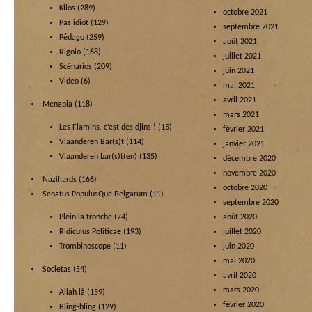
Kilos
(289)
octobre 2021
Pas idiot
(129)
septembre 2021
Pédago
(259)
août 2021
Rigolo
(168)
juillet 2021
Scénarios
(209)
juin 2021
Video
(6)
mai 2021
avril 2021
Menapia
(118)
mars 2021
Les Flamins, c’est des djins !
(15)
février 2021
Vlaanderen Bar(s)t
(114)
janvier 2021
Vlaanderen bar(s)t(en)
(135)
décembre 2020
novembre 2020
Nazillards
(166)
octobre 2020
Senatus PopulusQue Belgarum
(11)
septembre 2020
Plein la tronche
(74)
août 2020
Ridiculus Politicae
(193)
juillet 2020
Trombinoscope
(11)
juin 2020
mai 2020
Societas
(54)
avril 2020
mars 2020
Allah là
(159)
février 2020
Bling-bling
(129)