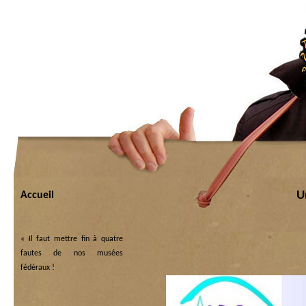
U
Accueil
«
Il faut mettre fin à quatre
fautes de nos musées
fédéraux !