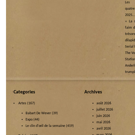
Les
quatre
2025…
« La s
faim d
tréso
dilapi
Serial 
The Vo
Statio
Ande
trump
Categories
Archives
Artes
(167)
août 2026
juillet 2026
Babart De Wever
(39)
juin 2026
Expo
(44)
mai 2026
Le clin d'œil de la semaine
(419)
avril 2026