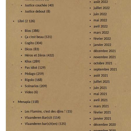
août 2022
Justice couchée
(40)
juillet 2022
Justice debout
(8)
juin 2022
mai 2022
Libri
(2 126)
avril 2022
Bios
(386)
mars 2022
Ça c’est beau
(531)
février 2022
Cogito
(304)
janvier 2022
Dicos
(83)
décembre 2021
Héros et Zéros
(432)
novembre 2021
Kilos
(289)
octobre 2021
Pas idiot
(129)
septembre 2021
Pédago
(259)
août 2021
Rigolo
(168)
juillet 2021
Scénarios
(209)
juin 2021
Video
(6)
mai 2021
avril 2021
Menapia
(118)
mars 2021
Les Flamins, c’est des djins !
(15)
février 2021
Vlaanderen Bar(s)t
(114)
janvier 2021
Vlaanderen bar(s)t(en)
(135)
décembre 2020