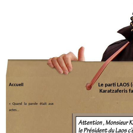
Le parti LAOS 
Accueil
Karatzaferis 
«
Quand la parole était aux
actes…