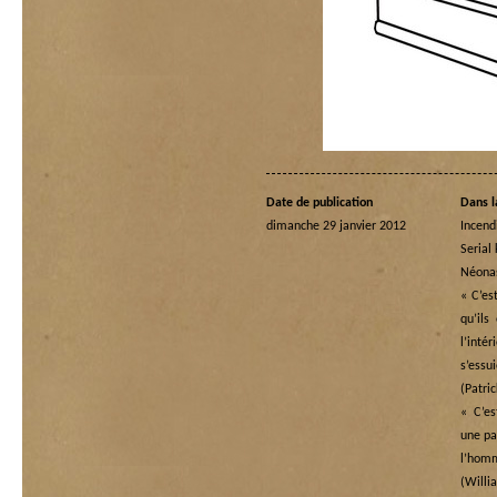
Date de publication
Dans l
dimanche 29 janvier 2012
Incend
Serial 
Néona
« C’es
qu’ils
l’in
s’essu
(Patri
« C’es
une pai
l’ho
(Wi