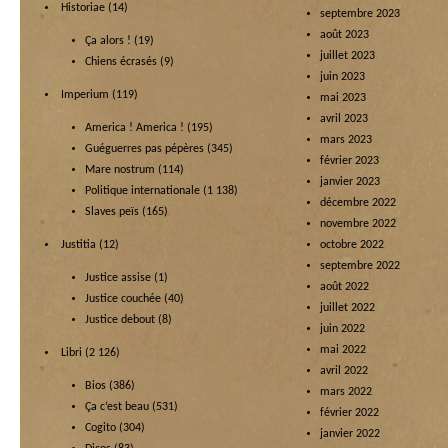
Historiae
(14)
septembre 2023
août 2023
Ça alors !
(19)
juillet 2023
Chiens écrasés
(9)
juin 2023
Imperium
(119)
mai 2023
avril 2023
America ! America !
(195)
mars 2023
Guéguerres pas pépères
(345)
février 2023
Mare nostrum
(114)
janvier 2023
Politique internationale
(1 138)
décembre 2022
Slaves peïs
(165)
novembre 2022
Justitia
(12)
octobre 2022
septembre 2022
Justice assise
(1)
août 2022
Justice couchée
(40)
juillet 2022
Justice debout
(8)
juin 2022
mai 2022
Libri
(2 126)
avril 2022
Bios
(386)
mars 2022
Ça c’est beau
(531)
février 2022
Cogito
(304)
janvier 2022