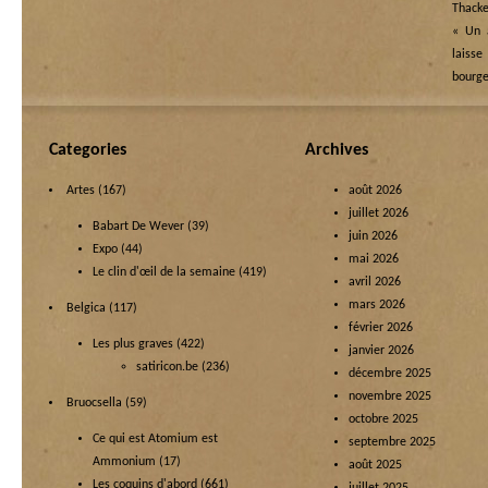
Thacke
« Un a
laisse
bourge
Categories
Archives
Artes
(167)
août 2026
juillet 2026
Babart De Wever
(39)
juin 2026
Expo
(44)
mai 2026
Le clin d'œil de la semaine
(419)
avril 2026
mars 2026
Belgica
(117)
février 2026
Les plus graves
(422)
janvier 2026
satiricon.be
(236)
décembre 2025
novembre 2025
Bruocsella
(59)
octobre 2025
Ce qui est Atomium est
septembre 2025
Ammonium
(17)
août 2025
Les coquins d'abord
(661)