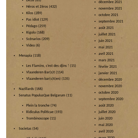
Dicos
(83)
décembre 2021
Héros et Zéros
(432)
novembre 2021
Kilos
(289)
octobre 2021
Pas idiot
(129)
septembre 2021
Pédago
(259)
août 2021
Rigolo
(168)
juillet 2021
Scénarios
(209)
juin 2021
Video
(6)
mai 2021
avril 2021
Menapia
(118)
mars 2021
Les Flamins, c’est des djins !
(15)
février 2021
Vlaanderen Bar(s)t
(114)
janvier 2021
Vlaanderen bar(s)t(en)
(135)
décembre 2020
novembre 2020
Nazillards
(166)
octobre 2020
Senatus PopulusQue Belgarum
(11)
septembre 2020
Plein la tronche
(74)
août 2020
Ridiculus Politicae
(193)
juillet 2020
Trombinoscope
(11)
juin 2020
mai 2020
Societas
(54)
avril 2020