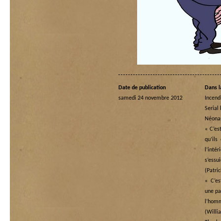
Date de publication
Dans l
samedi 24 novembre 2012
Incend
Serial 
Néona
« C’es
qu’ils
l’in
s’essu
(Patri
« C’es
une pai
l’ho
(Wi