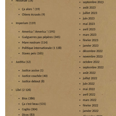
Historiae
(14)
septembre 2023
août 2023
Ça alors !
(19)
juillet 2023
Chiens écrasés
(9)
juin 2023
Imperium
(119)
mai 2023
avril 2023
America ! America !
(195)
mars 2023
Guéguerres pas pépères
(345)
février 2023
Mare nostrum
(114)
janvier 2023
Politique internationale
(1 138)
décembre 2022
Slaves peïs
(165)
novembre 2022
Justitia
(12)
octobre 2022
septembre 2022
Justice assise
(1)
août 2022
Justice couchée
(40)
juillet 2022
Justice debout
(8)
juin 2022
mai 2022
Libri
(2 126)
avril 2022
Bios
(386)
mars 2022
Ça c’est beau
(531)
février 2022
Cogito
(304)
janvier 2022
Dicos
(83)