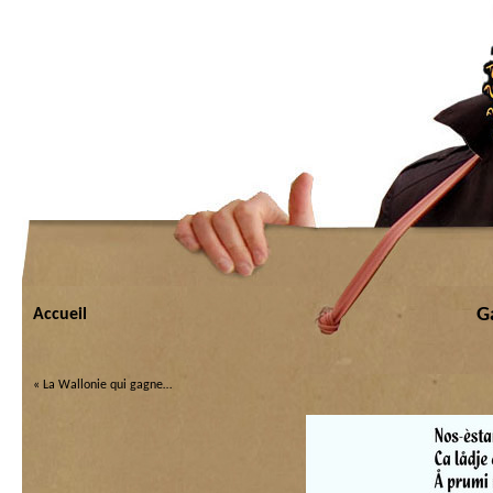
G
Accueil
«
La Wallonie qui gagne…