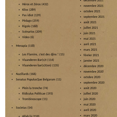
décembre 2021
Héros et Zéros
(432)
novembre 2021
Kilos
(289)
octobre 2021
Pas idiot
(129)
septembre 2021
Pédago
(259)
août 2021
Rigolo
(168)
juillet 2021
Scénarios
(209)
juin 2021
Video
(6)
mai 2021
avril 2021
Menapia
(118)
mars 2021
Les Flamins, c’est des djins !
(15)
février 2021
Vlaanderen Bar(s)t
(114)
janvier 2021
Vlaanderen bar(s)t(en)
(135)
décembre 2020
novembre 2020
Nazillards
(166)
octobre 2020
Senatus PopulusQue Belgarum
(11)
septembre 2020
Plein la tronche
(74)
août 2020
Ridiculus Politicae
(193)
juillet 2020
Trombinoscope
(11)
juin 2020
mai 2020
Societas
(54)
avril 2020
mars 2020
Allah là
(159)