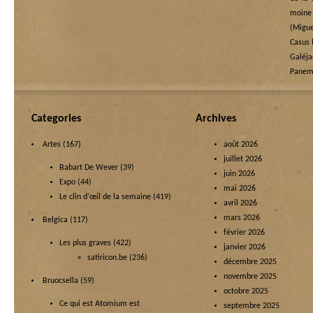
moine
(Migue
Casus 
Galéj
Panem 
Categories
Archives
Artes
(167)
août 2026
juillet 2026
Babart De Wever
(39)
juin 2026
Expo
(44)
mai 2026
Le clin d'œil de la semaine
(419)
avril 2026
mars 2026
Belgica
(117)
février 2026
Les plus graves
(422)
janvier 2026
satiricon.be
(236)
décembre 2025
novembre 2025
Bruocsella
(59)
octobre 2025
Ce qui est Atomium est
septembre 2025