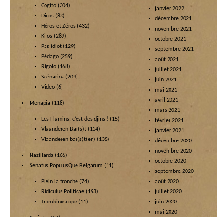
Cogito
(304)
janvier 2022
Dicos
(83)
décembre 2021
Héros et Zéros
(432)
novembre 2021
Kilos
(289)
octobre 2021
Pas idiot
(129)
septembre 2021
Pédago
(259)
août 2021
Rigolo
(168)
juillet 2021
Scénarios
(209)
juin 2021
Video
(6)
mai 2021
avril 2021
Menapia
(118)
mars 2021
Les Flamins, c’est des djins !
(15)
février 2021
Vlaanderen Bar(s)t
(114)
janvier 2021
Vlaanderen bar(s)t(en)
(135)
décembre 2020
novembre 2020
Nazillards
(166)
octobre 2020
Senatus PopulusQue Belgarum
(11)
septembre 2020
Plein la tronche
(74)
août 2020
Ridiculus Politicae
(193)
juillet 2020
Trombinoscope
(11)
juin 2020
mai 2020