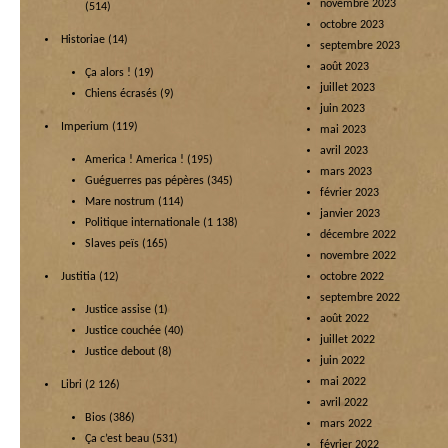
novembre 2023
(514)
octobre 2023
Historiae
(14)
septembre 2023
août 2023
Ça alors !
(19)
juillet 2023
Chiens écrasés
(9)
juin 2023
Imperium
(119)
mai 2023
avril 2023
America ! America !
(195)
mars 2023
Guéguerres pas pépères
(345)
février 2023
Mare nostrum
(114)
janvier 2023
Politique internationale
(1 138)
décembre 2022
Slaves peïs
(165)
novembre 2022
Justitia
(12)
octobre 2022
septembre 2022
Justice assise
(1)
août 2022
Justice couchée
(40)
juillet 2022
Justice debout
(8)
juin 2022
mai 2022
Libri
(2 126)
avril 2022
Bios
(386)
mars 2022
Ça c’est beau
(531)
février 2022