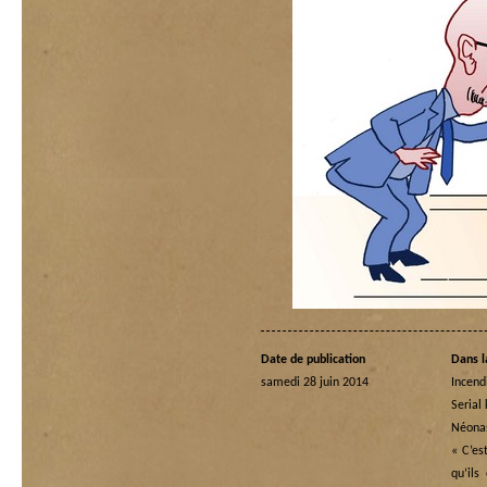
Date de publication
Dans l
samedi 28 juin 2014
Incend
Serial 
Néona
« C’es
qu’ils