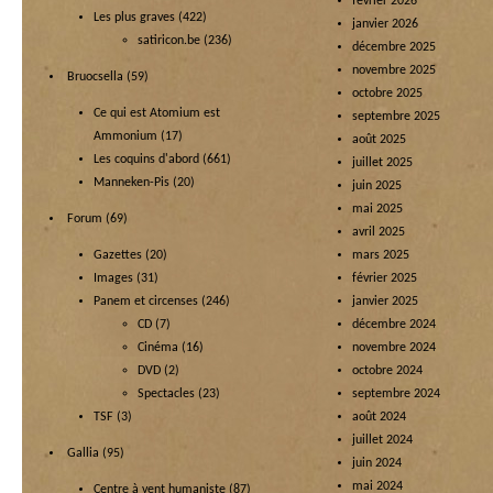
février 2026
Les plus graves
(422)
janvier 2026
satiricon.be
(236)
décembre 2025
novembre 2025
Bruocsella
(59)
octobre 2025
Ce qui est Atomium est
septembre 2025
Ammonium
(17)
août 2025
Les coquins d'abord
(661)
juillet 2025
Manneken-Pis
(20)
juin 2025
mai 2025
Forum
(69)
avril 2025
Gazettes
(20)
mars 2025
Images
(31)
février 2025
Panem et circenses
(246)
janvier 2025
CD
(7)
décembre 2024
Cinéma
(16)
novembre 2024
DVD
(2)
octobre 2024
Spectacles
(23)
septembre 2024
TSF
(3)
août 2024
juillet 2024
Gallia
(95)
juin 2024
mai 2024
Centre à vent humaniste
(87)