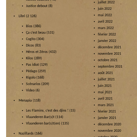
juillet 2022
Justice debout
(8)
juin 2022
mai 2022
Libri
(2 126)
avril 2022
Bios
(386)
mars 2022
Ça c’est beau
(531)
février 2022
Cogito
(304)
janvier 2022
Dicos
(83)
décembre 2021
Héros et Zéros
(432)
novembre 2021
Kilos
(289)
octobre 2021
Pas idiot
(129)
septembre 2021
Pédago
(259)
août 2021
Rigolo
(168)
juillet 2021
Scénarios
(209)
juin 2021
Video
(6)
mai 2021
avril 2021
Menapia
(118)
mars 2021
Les Flamins, c’est des djins !
(15)
février 2021
Vlaanderen Bar(s)t
(114)
janvier 2021
Vlaanderen bar(s)t(en)
(135)
décembre 2020
novembre 2020
Nazillards
(166)