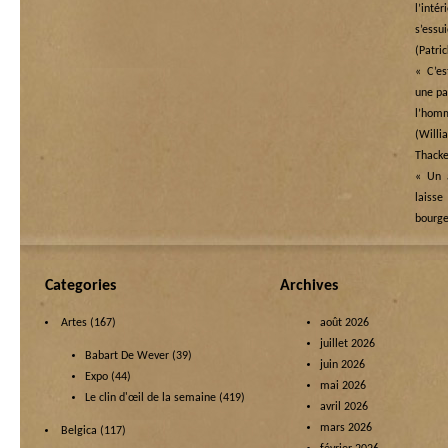
l’in
s’essu
(Patri
« C’es
une pai
l’ho
(Wi
Thacke
« Un a
laisse
bourge
Categories
Archives
Artes
(167)
août 2026
juillet 2026
Babart De Wever
(39)
juin 2026
Expo
(44)
mai 2026
Le clin d'œil de la semaine
(419)
avril 2026
mars 2026
Belgica
(117)