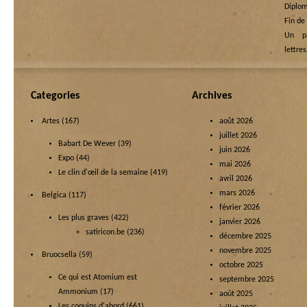
Diplom
Fin de
Un p
lettre
Categories
Archives
Artes
(167)
août 2026
juillet 2026
Babart De Wever
(39)
juin 2026
Expo
(44)
mai 2026
Le clin d'œil de la semaine
(419)
avril 2026
mars 2026
Belgica
(117)
février 2026
Les plus graves
(422)
janvier 2026
satiricon.be
(236)
décembre 2025
novembre 2025
Bruocsella
(59)
octobre 2025
Ce qui est Atomium est
septembre 2025
Ammonium
(17)
août 2025
Les coquins d'abord
(661)