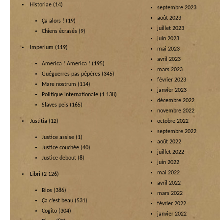
Historiae
(14)
septembre 2023
août 2023
Ça alors !
(19)
juillet 2023
Chiens écrasés
(9)
juin 2023
Imperium
(119)
mai 2023
avril 2023
America ! America !
(195)
mars 2023
Guéguerres pas pépères
(345)
février 2023
Mare nostrum
(114)
janvier 2023
Politique internationale
(1 138)
décembre 2022
Slaves peïs
(165)
novembre 2022
Justitia
(12)
octobre 2022
septembre 2022
Justice assise
(1)
août 2022
Justice couchée
(40)
juillet 2022
Justice debout
(8)
juin 2022
mai 2022
Libri
(2 126)
avril 2022
Bios
(386)
mars 2022
Ça c’est beau
(531)
février 2022
Cogito
(304)
janvier 2022