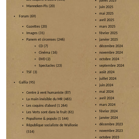
juillet 2025
Manneken-Pis
(20)
juin 2025
mai 2025
Forum
(69)
avril 2025
Gazettes
(20)
mars 2025
Images
(31)
février 2025
Panem et circenses
(246)
janvier 2025
CD
(7)
décembre 2024
Cinéma
(16)
novembre 2024
DVD
(2)
octobre 2024
Spectacles
(23)
septembre 2024
TSF
(3)
août 2024
juillet 2024
Gallia
(95)
juin 2024
mai 2024
Centre à vent humaniste
(87)
avril 2024
La main invisible du MR
(465)
mars 2024
Les coquins d’abord
(1 264)
février 2024
Les Verts sont dans le fruit
(61)
janvier 2024
Populisme & populo
(1 144)
décembre 2023
République socialiste de Wallonie
novembre 2023
(514)
octobre 2023