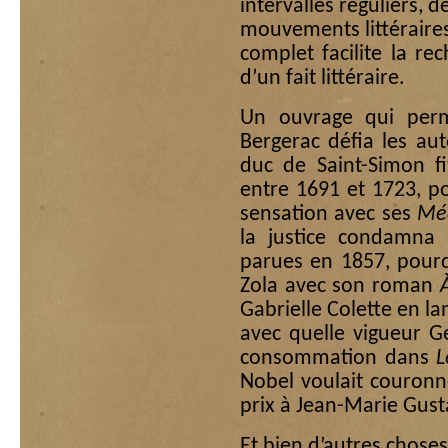
intervalles réguliers, d
mouvements littéraires 
complet facilite la r
d’un fait littéraire.
Un ouvrage qui per
Bergerac défia les au
duc de Saint-Simon fi
entre 1691 et 1723, p
sensation avec ses
Méd
la justice condamna
parues en 1857, pourq
Zola avec son roman
Gabrielle Colette en l
avec quelle vigueur Ge
consommation dans
L
Nobel voulait couronn
prix à Jean-Marie Gust
Et bien d’autres choses