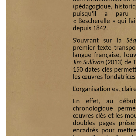
(pédagogique, historiq
puisqu’il a paru d
« Bescherelle » qui fa
depuis 1842.
S’ouvrant sur la
Séq
premier texte transpo
langue française, l’o
Jim Sullivan
(2013) de T
150 dates clés permet
les œuvres fondatrices
L’organisation est clai
En effet, au débu
chronologique perme
œuvres clés et les mouv
doubles pages prése
encadrés pour mettre