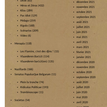
Dicos
(83)
décembre 2021
Héros et Zéros
(432)
novembre 2021
Kilos
(289)
octobre 2021
Pas idiot
(129)
septembre 2021
Pédago
(259)
août 2021
Rigolo
(168)
juillet 2021
Scénarios
(209)
juin 2021
Video
(6)
mai 2021
avril 2021
Menapia
(118)
mars 2021
Les Flamins, c’est des djins !
(15)
février 2021
Vlaanderen Bar(s)t
(114)
janvier 2021
Vlaanderen bar(s)t(en)
(135)
décembre 2020
novembre 2020
Nazillards
(166)
octobre 2020
Senatus PopulusQue Belgarum
(11)
septembre 2020
Plein la tronche
(74)
août 2020
Ridiculus Politicae
(193)
juillet 2020
Trombinoscope
(11)
juin 2020
mai 2020
Societas
(54)
avril 2020