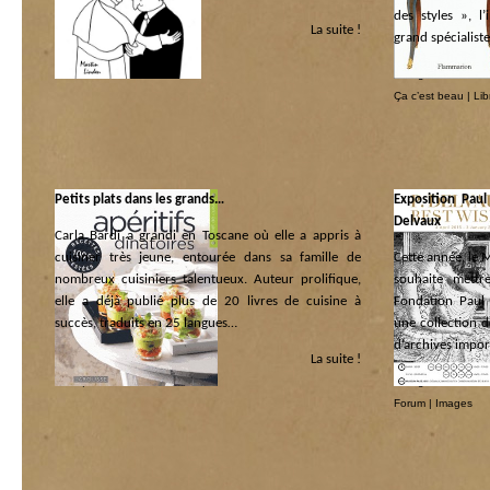
Politique internationale
des styles », l
La suite !
grand spécialist
Catégorie :
Ça c’est beau
|
Lib
Petits plats dans les grands…
Exposition Pau
Delvaux
Carla Bardi a grandi en Toscane où elle a appris à
cuisiner très jeune, entourée dans sa famille de
Cette année, le 
nombreux cuisiniers talentueux. Auteur prolifique,
souhaite mettr
elle a déjà publié plus de 20 livres de cuisine à
Fondation Paul D
succès, traduits en 25 langues…
une collection 
d’archives impor
La suite !
Catégorie :
Kilos
|
Libri
Catégorie :
Forum
|
Images