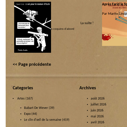
Uccleries…
Après Farid le f
Par Martin Linden.
Par Martin Linde
La suite !
Catégorie :
Catégorie :
La main invisible du MR
|
Les coquins d'abord
Les coquins d’a
internationale
<< Page précédente
Categories
Archives
Artes
(167)
août 2026
juillet 2026
Babart De Wever
(39)
juin 2026
Expo
(44)
mai 2026
Le clin d'œil de la semaine
(419)
avril 2026