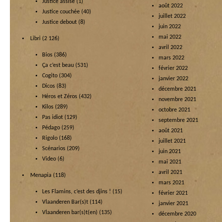
Justice assise
(1)
août 2022
Justice couchée
(40)
juillet 2022
Justice debout
(8)
juin 2022
mai 2022
Libri
(2 126)
avril 2022
Bios
(386)
mars 2022
Ça c’est beau
(531)
février 2022
Cogito
(304)
janvier 2022
Dicos
(83)
décembre 2021
Héros et Zéros
(432)
novembre 2021
Kilos
(289)
octobre 2021
Pas idiot
(129)
septembre 2021
Pédago
(259)
août 2021
Rigolo
(168)
juillet 2021
Scénarios
(209)
juin 2021
Video
(6)
mai 2021
avril 2021
Menapia
(118)
mars 2021
Les Flamins, c’est des djins !
(15)
février 2021
Vlaanderen Bar(s)t
(114)
janvier 2021
Vlaanderen bar(s)t(en)
(135)
décembre 2020