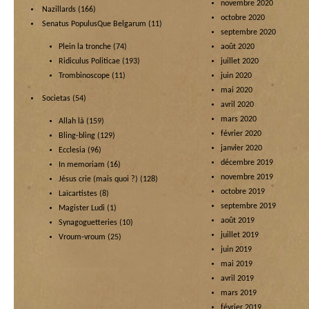
novembre 2020
Nazillards
(166)
octobre 2020
Senatus PopulusQue Belgarum
(11)
septembre 2020
Plein la tronche
(74)
août 2020
Ridiculus Politicae
(193)
juillet 2020
Trombinoscope
(11)
juin 2020
mai 2020
Societas
(54)
avril 2020
mars 2020
Allah là
(159)
février 2020
Bling-bling
(129)
janvier 2020
Ecclesia
(96)
décembre 2019
In memoriam
(16)
novembre 2019
Jésus crie (mais quoi ?)
(128)
octobre 2019
Laïcartistes
(8)
septembre 2019
Magister Ludi
(1)
août 2019
Synagoguetteries
(10)
juillet 2019
Vroum-vroum
(25)
juin 2019
mai 2019
avril 2019
mars 2019
février 2019