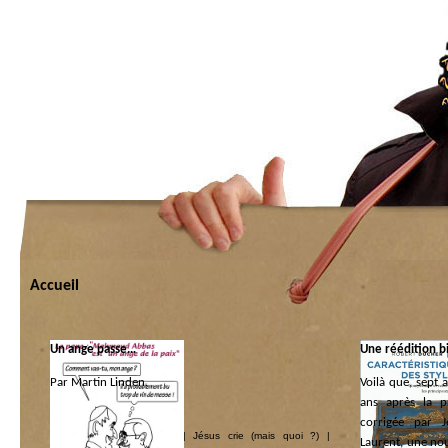
Accueil
Un ange passe…
Une réédition 
Par Martin Linden.
Voilà que, sept 
ans après la pr
Catégorie :
corrigée par J
Guéguerres pas pépères
|
Jésus crie (mais quoi ?)
|
Laurent, une nou