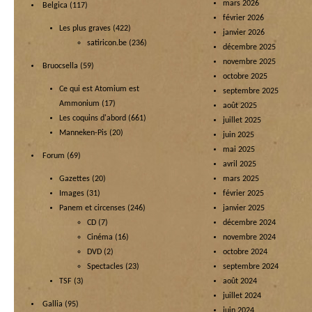
mars 2026
Belgica
(117)
février 2026
Les plus graves
(422)
janvier 2026
satiricon.be
(236)
décembre 2025
novembre 2025
Bruocsella
(59)
octobre 2025
Ce qui est Atomium est
septembre 2025
Ammonium
(17)
août 2025
Les coquins d'abord
(661)
juillet 2025
Manneken-Pis
(20)
juin 2025
mai 2025
Forum
(69)
avril 2025
Gazettes
(20)
mars 2025
Images
(31)
février 2025
Panem et circenses
(246)
janvier 2025
CD
(7)
décembre 2024
Cinéma
(16)
novembre 2024
DVD
(2)
octobre 2024
Spectacles
(23)
septembre 2024
TSF
(3)
août 2024
juillet 2024
Gallia
(95)
juin 2024