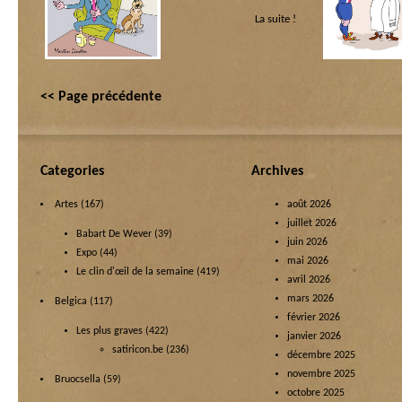
Politique internationale
La suite !
<< Page précédente
Categories
Archives
Artes
(167)
août 2026
juillet 2026
Babart De Wever
(39)
juin 2026
Expo
(44)
mai 2026
Le clin d'œil de la semaine
(419)
avril 2026
mars 2026
Belgica
(117)
février 2026
Les plus graves
(422)
janvier 2026
satiricon.be
(236)
décembre 2025
novembre 2025
Bruocsella
(59)
octobre 2025