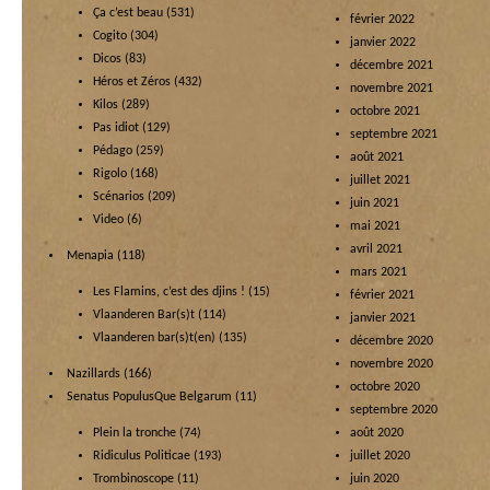
Ça c’est beau
(531)
février 2022
Cogito
(304)
janvier 2022
Dicos
(83)
décembre 2021
Héros et Zéros
(432)
novembre 2021
Kilos
(289)
octobre 2021
Pas idiot
(129)
septembre 2021
Pédago
(259)
août 2021
Rigolo
(168)
juillet 2021
Scénarios
(209)
juin 2021
Video
(6)
mai 2021
avril 2021
Menapia
(118)
mars 2021
Les Flamins, c’est des djins !
(15)
février 2021
Vlaanderen Bar(s)t
(114)
janvier 2021
Vlaanderen bar(s)t(en)
(135)
décembre 2020
novembre 2020
Nazillards
(166)
octobre 2020
Senatus PopulusQue Belgarum
(11)
septembre 2020
Plein la tronche
(74)
août 2020
Ridiculus Politicae
(193)
juillet 2020
Trombinoscope
(11)
juin 2020