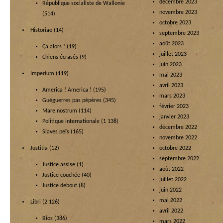
décembre 2023
République socialiste de Wallonie
novembre 2023
(514)
octobre 2023
Historiae
(14)
septembre 2023
août 2023
Ça alors !
(19)
juillet 2023
Chiens écrasés
(9)
juin 2023
Imperium
(119)
mai 2023
avril 2023
America ! America !
(195)
mars 2023
Guéguerres pas pépères
(345)
février 2023
Mare nostrum
(114)
janvier 2023
Politique internationale
(1 138)
décembre 2022
Slaves peïs
(165)
novembre 2022
Justitia
(12)
octobre 2022
septembre 2022
Justice assise
(1)
août 2022
Justice couchée
(40)
juillet 2022
Justice debout
(8)
juin 2022
mai 2022
Libri
(2 126)
avril 2022
Bios
(386)
mars 2022