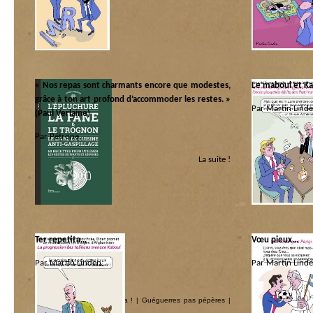
Politique internati
« Nos repas sont charmants encore que modestes,
Le maboul et K
grâce à ton art profond d’accommoder les restes. »
Par Martin Linde
(Paul Verlaine)
Catégorie :
Par Pétrone.
Allah là
|
America 
La suite !
Catégorie :
Les coquins d’abo
Kilos
|
Libri
Ter repetita…
Vœu pieux…
Par Martin Linden.
Par Martin Linde
Catégorie :
Catégorie :
Allah là
|
America ! America !
|
Guéguerres pas pépères
|
Ecclesia
|
Jésus cri