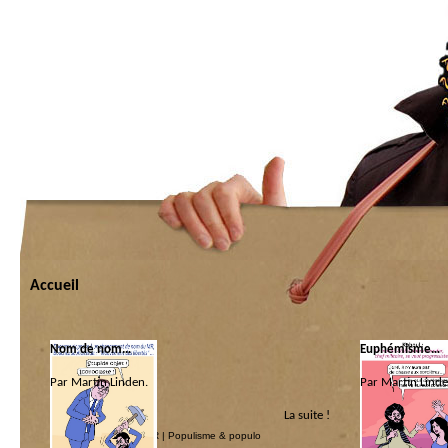
Accueil
Nom de nom…
Euphémisme…
Par Martin Linden.
Par Martin Linde
La suite !
Catégorie :
Catégorie :
La main invisible du MR
|
Populisme & populo
Allah là
|
Guéguer