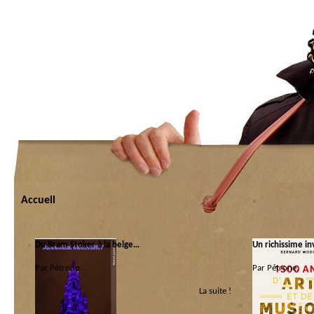
Accueil
Du Bram Stoker à la belge…
Un richissime i
Par Pétrone.
Par Pétrone.
La suite !
Catégorie :
Catégorie :
Libri
|
Scénarios
Ça c’est beau
|
Lib