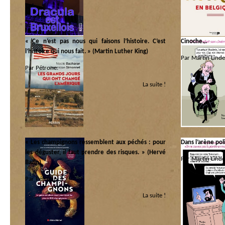
« Ce n’est pas nous qui faisons l’histoire. C’est
Cinoche…
l’histoire qui nous fait. » (Martin Luther King)
Par Martin Linde
Par Pétrone.
Catégorie :
La suite !
Catégorie :
Politique internati
Héros et Zéros
|
Libri
« Les champignons ressemblent aux péchés : pour
Dans l’arène po
les déguster, il faut prendre des risques. » (Hervé
Par Martin Linde
Bazin)
Catégorie :
Par Pétrone.
La main invisible
La suite !
Catégorie :
sont dans le fruit
|
Kilos
|
Libri
|
Pas idiot