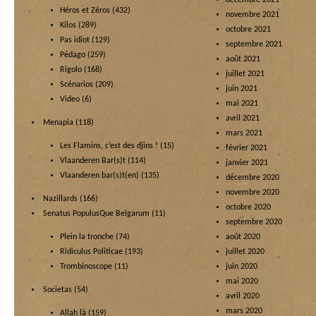
décembre 2021
Héros et Zéros
(432)
novembre 2021
Kilos
(289)
octobre 2021
Pas idiot
(129)
septembre 2021
Pédago
(259)
août 2021
Rigolo
(168)
juillet 2021
Scénarios
(209)
juin 2021
Video
(6)
mai 2021
avril 2021
Menapia
(118)
mars 2021
Les Flamins, c’est des djins !
(15)
février 2021
Vlaanderen Bar(s)t
(114)
janvier 2021
Vlaanderen bar(s)t(en)
(135)
décembre 2020
novembre 2020
Nazillards
(166)
octobre 2020
Senatus PopulusQue Belgarum
(11)
septembre 2020
Plein la tronche
(74)
août 2020
Ridiculus Politicae
(193)
juillet 2020
Trombinoscope
(11)
juin 2020
mai 2020
Societas
(54)
avril 2020
mars 2020
Allah là
(159)