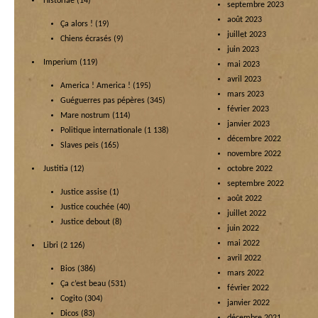
Historiae
(14)
septembre 2023
août 2023
Ça alors !
(19)
juillet 2023
Chiens écrasés
(9)
juin 2023
Imperium
(119)
mai 2023
avril 2023
America ! America !
(195)
mars 2023
Guéguerres pas pépères
(345)
février 2023
Mare nostrum
(114)
janvier 2023
Politique internationale
(1 138)
décembre 2022
Slaves peïs
(165)
novembre 2022
Justitia
(12)
octobre 2022
septembre 2022
Justice assise
(1)
août 2022
Justice couchée
(40)
juillet 2022
Justice debout
(8)
juin 2022
mai 2022
Libri
(2 126)
avril 2022
Bios
(386)
mars 2022
Ça c’est beau
(531)
février 2022
Cogito
(304)
janvier 2022
Dicos
(83)