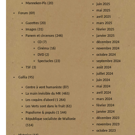
Manneken-Pis
(20)
juin 2025
mai 2025
Forum
(69)
avril 2025
Gazettes
(20)
mars 2025
Images
(31)
février 2025
Panem et circenses
(246)
janvier 2025
CD
(7)
décembre 2024
Cinéma
(16)
novembre 2024
DVD
(2)
octobre 2024
Spectacles
(23)
septembre 2024
TSF
(3)
août 2024
juillet 2024
Gallia
(95)
juin 2024
mai 2024
Centre à vent humaniste
(87)
avril 2024
La main invisible du MR
(465)
mars 2024
Les coquins d’abord
(1 264)
février 2024
Les Verts sont dans le fruit
(61)
janvier 2024
Populisme & populo
(1 144)
décembre 2023
République socialiste de Wallonie
novembre 2023
(514)
octobre 2023