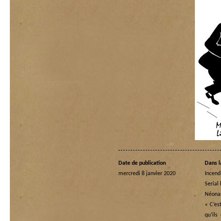
Date de publication
Dans l
mercredi 8 janvier 2020
Incend
Serial 
Néona
« C’es
qu’ils