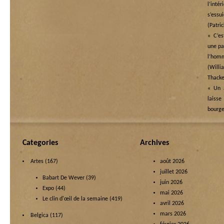
l’in
s’essu
(Patri
« C’es
une pai
l’ho
(Wi
Thacke
« Un a
laisse
bourge
Categories
Archives
Artes
(167)
août 2026
juillet 2026
Babart De Wever
(39)
juin 2026
Expo
(44)
mai 2026
Le clin d'œil de la semaine
(419)
avril 2026
mars 2026
Belgica
(117)