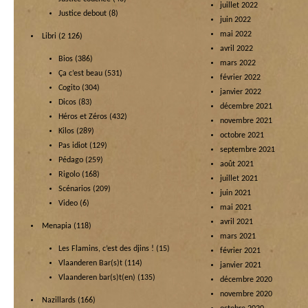
juillet 2022
Justice debout
(8)
juin 2022
mai 2022
Libri
(2 126)
avril 2022
Bios
(386)
mars 2022
Ça c’est beau
(531)
février 2022
Cogito
(304)
janvier 2022
Dicos
(83)
décembre 2021
Héros et Zéros
(432)
novembre 2021
Kilos
(289)
octobre 2021
Pas idiot
(129)
septembre 2021
Pédago
(259)
août 2021
Rigolo
(168)
juillet 2021
Scénarios
(209)
juin 2021
Video
(6)
mai 2021
avril 2021
Menapia
(118)
mars 2021
Les Flamins, c’est des djins !
(15)
février 2021
Vlaanderen Bar(s)t
(114)
janvier 2021
Vlaanderen bar(s)t(en)
(135)
décembre 2020
novembre 2020
Nazillards
(166)