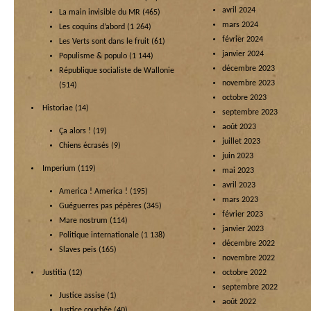
avril 2024
La main invisible du MR
(465)
mars 2024
Les coquins d’abord
(1 264)
février 2024
Les Verts sont dans le fruit
(61)
janvier 2024
Populisme & populo
(1 144)
décembre 2023
République socialiste de Wallonie
novembre 2023
(514)
octobre 2023
Historiae
(14)
septembre 2023
août 2023
Ça alors !
(19)
juillet 2023
Chiens écrasés
(9)
juin 2023
Imperium
(119)
mai 2023
avril 2023
America ! America !
(195)
mars 2023
Guéguerres pas pépères
(345)
février 2023
Mare nostrum
(114)
janvier 2023
Politique internationale
(1 138)
décembre 2022
Slaves peïs
(165)
novembre 2022
Justitia
(12)
octobre 2022
septembre 2022
Justice assise
(1)
août 2022
Justice couchée
(40)