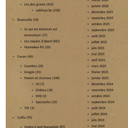
février 2026
Les plus graves
(422)
janvier 2026
satiricon.be
(236)
décembre 2025
novembre 2025
Bruocsella
(59)
octobre 2025
Ce qui est Atomium est
septembre 2025
Ammonium
(17)
août 2025
Les coquins d'abord
(661)
juillet 2025
Manneken-Pis
(20)
juin 2025
mai 2025
Forum
(69)
avril 2025
Gazettes
(20)
mars 2025
Images
(31)
février 2025
Panem et circenses
(246)
janvier 2025
CD
(7)
décembre 2024
Cinéma
(16)
novembre 2024
DVD
(2)
octobre 2024
Spectacles
(23)
septembre 2024
TSF
(3)
août 2024
juillet 2024
Gallia
(95)
juin 2024
mai 2024
Centre à vent humaniste
(87)