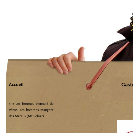
Gast
Accueil
«
« Les femmes viennent de
Vénus. Les hommes mangent
des Mars. » (MC Solaar)