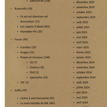
satiricon.be
(236)
décembre 2025
novembre 2025
Bruocsella
(59)
octobre 2025
Ce qui est Atomium est
septembre 2025
Ammonium
(17)
août 2025
Les coquins d'abord
(661)
juillet 2025
Manneken-Pis
(20)
juin 2025
mai 2025
Forum
(69)
avril 2025
Gazettes
(20)
mars 2025
Images
(31)
février 2025
Panem et circenses
(246)
janvier 2025
CD
(7)
décembre 2024
Cinéma
(16)
novembre 2024
DVD
(2)
octobre 2024
Spectacles
(23)
septembre 2024
TSF
(3)
août 2024
juillet 2024
Gallia
(95)
juin 2024
mai 2024
Centre à vent humaniste
(87)
avril 2024
La main invisible du MR
(465)