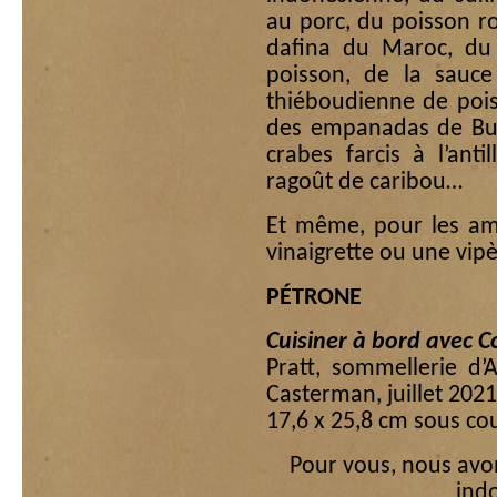
au porc, du poisson rou
dafina du Maroc, du 
poisson, de la sauce
thiéboudienne de pois
des empanadas de Bue
crabes farcis à l’ant
ragoût de caribou…
Et même, pour les am
vinaigrette ou une vip
PÉTRONE
Cuisiner à bord avec 
Pratt, sommellerie d’A
Casterman, juillet 202
17,6 x 25,8 cm sous co
Pour vous, nous avon
indo