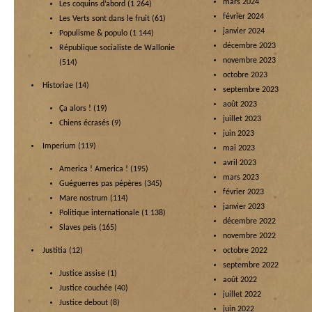
mars 2024
Les coquins d’abord
(1 264)
février 2024
Les Verts sont dans le fruit
(61)
janvier 2024
Populisme & populo
(1 144)
décembre 2023
République socialiste de Wallonie
novembre 2023
(514)
octobre 2023
Historiae
(14)
septembre 2023
août 2023
Ça alors !
(19)
juillet 2023
Chiens écrasés
(9)
juin 2023
Imperium
(119)
mai 2023
avril 2023
America ! America !
(195)
mars 2023
Guéguerres pas pépères
(345)
février 2023
Mare nostrum
(114)
janvier 2023
Politique internationale
(1 138)
décembre 2022
Slaves peïs
(165)
novembre 2022
Justitia
(12)
octobre 2022
septembre 2022
Justice assise
(1)
août 2022
Justice couchée
(40)
juillet 2022
Justice debout
(8)
juin 2022