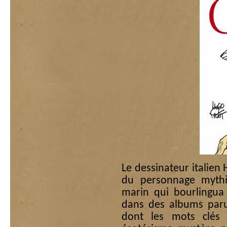
Le dessinateur italien 
du personnage mythi
marin qui bourlingua
dans des albums paru
dont les mots clés s