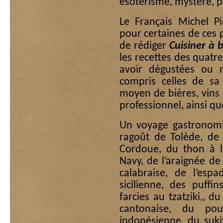
ésotérisme, mystère, p
Le Français Michel Pi
pour certaines de ces pu
de rédiger
Cuisiner à 
les recettes des quatr
avoir dégustées ou 
compris celles de sa
moyen de bières, vins
professionnel, ainsi qu
Un voyage gastronomi
ragoût de Tolède, de
Cordoue, du thon à l
Navy, de l’araignée de
calabraise, de l’esp
sicilienne, des puffi
farcies au tzatziki,, d
cantonaise, du pou
indonésienne, du sukiy