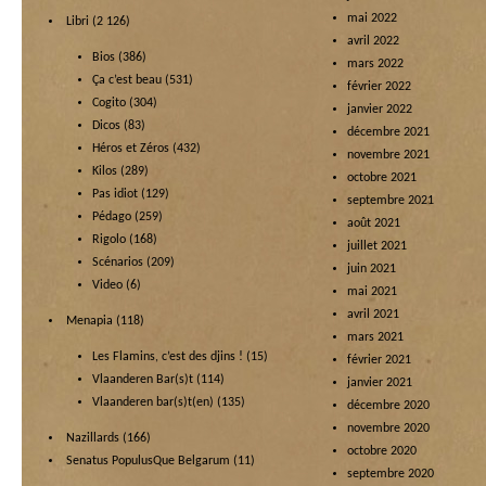
mai 2022
Libri
(2 126)
avril 2022
Bios
(386)
mars 2022
Ça c’est beau
(531)
février 2022
Cogito
(304)
janvier 2022
Dicos
(83)
décembre 2021
Héros et Zéros
(432)
novembre 2021
Kilos
(289)
octobre 2021
Pas idiot
(129)
septembre 2021
Pédago
(259)
août 2021
Rigolo
(168)
juillet 2021
Scénarios
(209)
juin 2021
Video
(6)
mai 2021
avril 2021
Menapia
(118)
mars 2021
Les Flamins, c’est des djins !
(15)
février 2021
Vlaanderen Bar(s)t
(114)
janvier 2021
Vlaanderen bar(s)t(en)
(135)
décembre 2020
novembre 2020
Nazillards
(166)
octobre 2020
Senatus PopulusQue Belgarum
(11)
septembre 2020