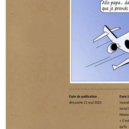
Date de publication
Dans l
dimanche 21 mai 2023
Incend
Serial 
Néona
« C’es
qu’ils