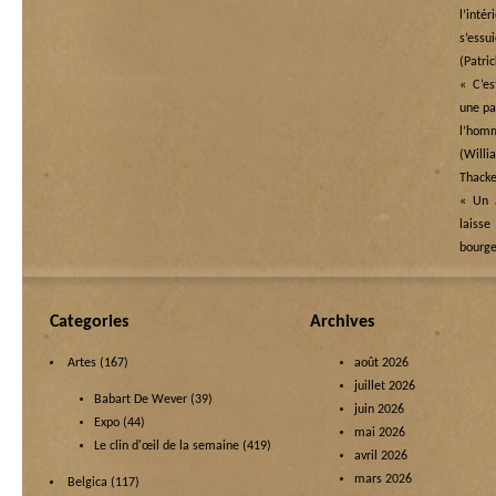
l’in
s’essu
(Patri
« C’es
une pai
l’ho
(Wi
Thacke
« Un a
laisse
bourge
Categories
Archives
Artes
(167)
août 2026
juillet 2026
Babart De Wever
(39)
juin 2026
Expo
(44)
mai 2026
Le clin d'œil de la semaine
(419)
avril 2026
mars 2026
Belgica
(117)