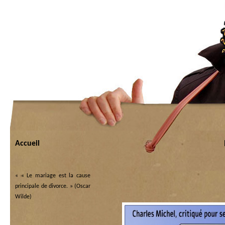
Accueil
«
« Le mariage est la cause
principale de divorce. » (Oscar
Wilde)