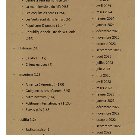
Centre à vent humaniste
(87)
avril 2024
La main invisible du MR
(465)
mars 2024
Les coquins d’abord
(1 264)
février 2024
Les Verts sont dans le fruit
(61)
janvier 2024
Populisme & populo
(1 144)
décembre 2023
République socialiste de Wallonie
novembre 2023
(514)
octobre 2023
Historiae
(14)
septembre 2023
août 2023
Ça alors !
(19)
juillet 2023
Chiens écrasés
(9)
juin 2023
Imperium
(119)
mai 2023
avril 2023
America ! America !
(195)
mars 2023
Guéguerres pas pépères
(345)
février 2023
Mare nostrum
(114)
janvier 2023
Politique internationale
(1 138)
décembre 2022
Slaves peïs
(165)
novembre 2022
Justitia
(12)
octobre 2022
septembre 2022
Justice assise
(1)
août 2022