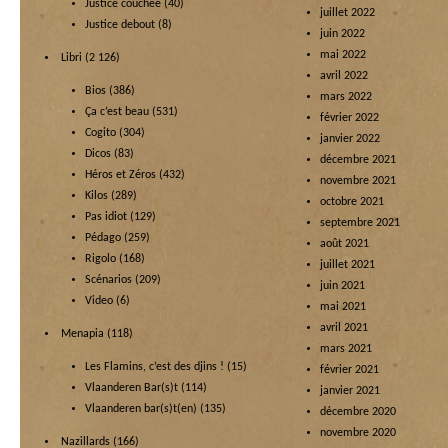
Justice couchée
(40)
juillet 2022
Justice debout
(8)
juin 2022
mai 2022
Libri
(2 126)
avril 2022
Bios
(386)
mars 2022
Ça c’est beau
(531)
février 2022
Cogito
(304)
janvier 2022
Dicos
(83)
décembre 2021
Héros et Zéros
(432)
novembre 2021
Kilos
(289)
octobre 2021
Pas idiot
(129)
septembre 2021
Pédago
(259)
août 2021
Rigolo
(168)
juillet 2021
Scénarios
(209)
juin 2021
Video
(6)
mai 2021
avril 2021
Menapia
(118)
mars 2021
Les Flamins, c’est des djins !
(15)
février 2021
Vlaanderen Bar(s)t
(114)
janvier 2021
Vlaanderen bar(s)t(en)
(135)
décembre 2020
novembre 2020
Nazillards
(166)