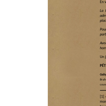
En v
La 
adm
pla
Pou
part
Ave
hom
Un 
PÉ
Gaby
Brah
couv
[1]
mon