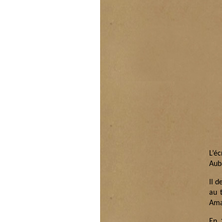
L’é
Aub
Il 
au 
Ama
En 