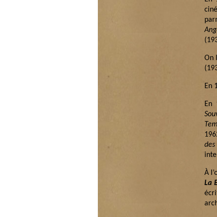
cin
par
Ang
(19
On l
(19
En 1
En 
Sou
Tem
196
des
int
À l’
La B
écr
arch