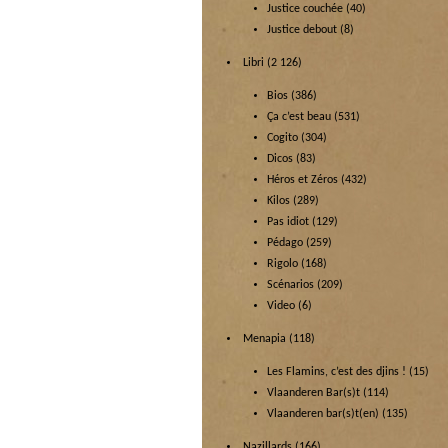
Justice couchée
(40)
Justice debout
(8)
Libri
(2 126)
Bios
(386)
Ça c’est beau
(531)
Cogito
(304)
Dicos
(83)
Héros et Zéros
(432)
Kilos
(289)
Pas idiot
(129)
Pédago
(259)
Rigolo
(168)
Scénarios
(209)
Video
(6)
Menapia
(118)
Les Flamins, c’est des djins !
(15)
Vlaanderen Bar(s)t
(114)
Vlaanderen bar(s)t(en)
(135)
Nazillards
(166)