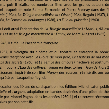
éma puis il réalisa de nombreux films avec les grands acteurs de
mi lesquels on note Raimu, Fernandel et Pierre Fresnay dans des 
èle
(1934),
La Trilogie marseillaise III : César
(1936),
Regain
(1937),
L
38),
La Femme du boulanger
(1938),
La Fille du puisatier
(1940).
ui doit aussi l’adaptation de
La Trilogie marseillaise I : Marius
, d’Ale
31) et de
La Trilogie marseillaise II : Fanny
, de Marc Allégret (1932)
946, il fut élu à l’Académie française.
1957, il s’éloigna du cinéma et du théâtre et entreprit la rédac
venirs d’enfance
avec
La Gloire de mon père
,
Le Château de ma mèr
ps des secrets
(1960) et
Le Temps des amours
(inachevé et posthume
2, il publia
L’Eau des collines
, roman en deux tomes :
Jean de Floret
 Sources,
inspiré de son film
Manon des sources
, réalisé dix ans a
erprété par Jacqueline Pagnol.
occasion des 50 ans de sa disparition, les Éditions Michel Lafon publ
elle et l’argent
, adaptation en bandes dessinées d’une pièce de thé
ite par Marcel Pagnol dans les années 1950
[1]
et retrouvée récemme
ives par son petit-fils.