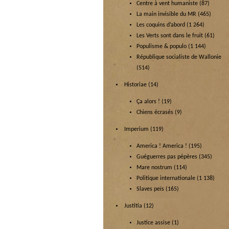
Centre à vent humaniste
(87)
La main invisible du MR
(465)
Les coquins d’abord
(1 264)
Les Verts sont dans le fruit
(61)
Populisme & populo
(1 144)
République socialiste de Wallonie
(514)
Historiae
(14)
Ça alors !
(19)
Chiens écrasés
(9)
Imperium
(119)
America ! America !
(195)
Guéguerres pas pépères
(345)
Mare nostrum
(114)
Politique internationale
(1 138)
Slaves peïs
(165)
Justitia
(12)
Justice assise
(1)