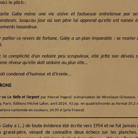
oici le pitch :
belle Gaby mène une vie oisive et fastueuse entretenue par s
irateurs. Jusqu’au jour où son père lui apprend qu’elle est ruinée à
cements hasardeux.
r pallier ce revers de fortune, Gaby a un plan imparable : se marier
i.
c la complicité d’un notaire peu scrupuleux, elle jette son dévolu 
me rêveur qu’elle doit séduire au plus vite…
joli condensé d’humour et d’ironie…
TRONE
 ou La Belle et l’argent
par Marcel Pagnol, scénarisation de Véronique Grisseaux, 
y, Paris, Éditions Michel Lafon, avril 2024, 92 pp. en quadrichromie au format 20,2
erture cartonnée en couleurs, 24,95 € (prix France)
«
Gaby
a (…) de toute évidence été écrite vers 1954 et ne fut jamais
 grand-père, venant de connaître deux échecs sur les planches,