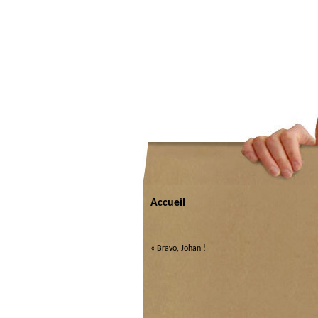
Accueil
«
Bravo, Johan !