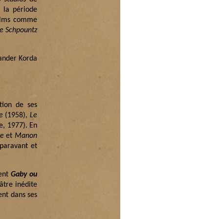
 la période
films comme
e Schpountz
xander Korda
tion de ses
e
(1958),
Le
, 1977). En
te
et
Manon
uparavant et
ient
Gaby ou
âtre inédite
nt dans ses