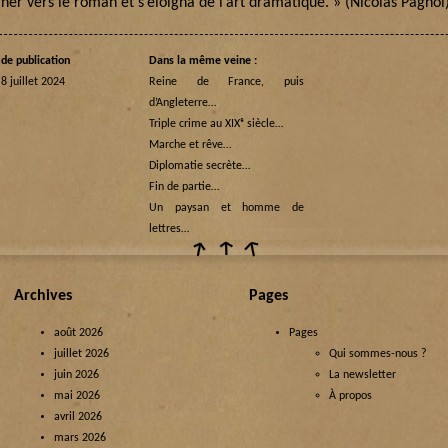
ner vers le roman et s’éloigna de l’art dramatique. » (Nicolas Pagnol
de publication
Dans la même veine :
 8 juillet 2024
Reine de France, puis
d’Angleterre…
Triple crime au XIXᵉ siècle…
Marche et rêve…
Diplomatie secrète…
Fin de partie…
Un paysan et homme de
lettres…
Archives
Pages
août 2026
Pages
juillet 2026
Qui sommes-nous ?
juin 2026
La newsletter
mai 2026
À propos
avril 2026
mars 2026