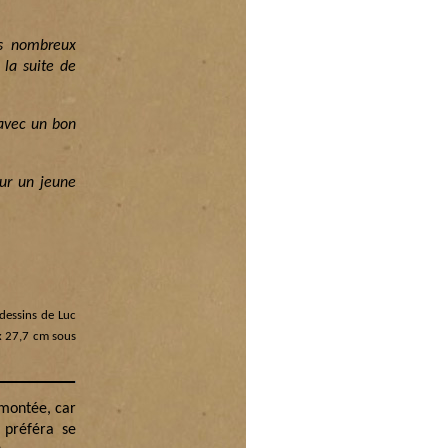
es nombreux
 la suite de
 avec un bon
sur un jeune
dessins de Luc
 x 27,7 cm sous
 montée, car
 préféra se