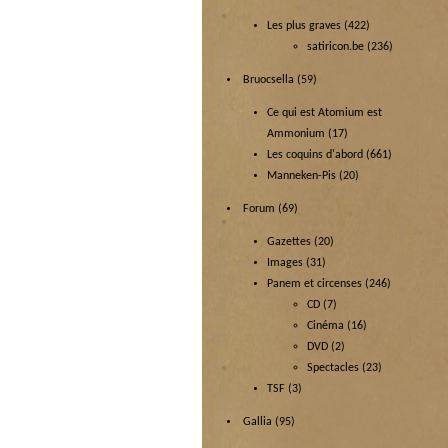
Les plus graves
(422)
satiricon.be
(236)
Bruocsella
(59)
Ce qui est Atomium est
Ammonium
(17)
Les coquins d'abord
(661)
Manneken-Pis
(20)
Forum
(69)
Gazettes
(20)
Images
(31)
Panem et circenses
(246)
CD
(7)
Cinéma
(16)
DVD
(2)
Spectacles
(23)
TSF
(3)
Gallia
(95)