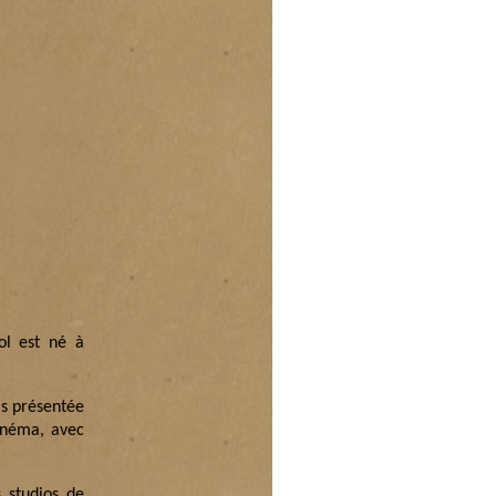
ol est né à
is présentée
cinéma, avec
 studios de