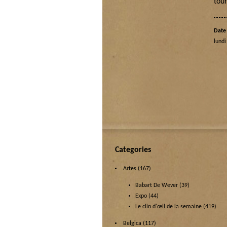
tour
Date 
lundi
Categories
Artes
(167)
Babart De Wever
(39)
Expo
(44)
Le clin d'œil de la semaine
(419)
Belgica
(117)