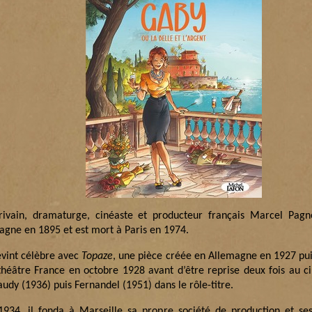
crivain, dramaturge, cinéaste et producteur français Marcel Pagn
agne en 1895 et est mort à Paris en 1974.
devint célèbre avec
Topaze
, une pièce créée en Allemagne en 1927 pu
théâtre France en octobre 1928 avant d’être reprise deux fois au 
udy (1936) puis Fernandel (1951) dans le rôle-titre.
1934, il fonda à Marseille sa propre société de production et ses