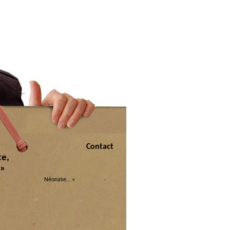
Contact
te,
 »
Néonase…
»