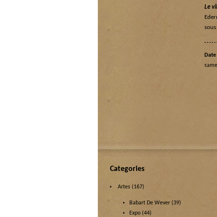
Le v
Eder
sous
Date 
samed
Categories
Artes
(167)
Babart De Wever
(39)
Expo
(44)