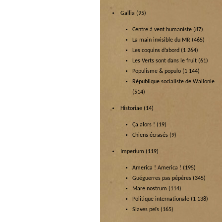
Gallia
(95)
Centre à vent humaniste
(87)
La main invisible du MR
(465)
Les coquins d’abord
(1 264)
Les Verts sont dans le fruit
(61)
Populisme & populo
(1 144)
République socialiste de Wallonie
(514)
Historiae
(14)
Ça alors !
(19)
Chiens écrasés
(9)
Imperium
(119)
America ! America !
(195)
Guéguerres pas pépères
(345)
Mare nostrum
(114)
Politique internationale
(1 138)
Slaves peïs
(165)