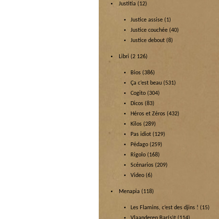
Justitia
(12)
Justice assise
(1)
Justice couchée
(40)
Justice debout
(8)
Libri
(2 126)
Bios
(386)
Ça c’est beau
(531)
Cogito
(304)
Dicos
(83)
Héros et Zéros
(432)
Kilos
(289)
Pas idiot
(129)
Pédago
(259)
Rigolo
(168)
Scénarios
(209)
Video
(6)
Menapia
(118)
Les Flamins, c’est des djins !
(15)
Vlaanderen Bar(s)t
(114)