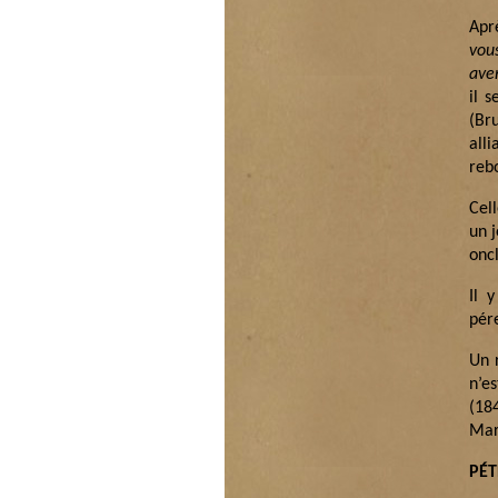
Apr
vou
ave
il 
(Br
all
reb
Cel
un 
onc
Il 
pér
Un r
n’es
(18
Mar
PÉ