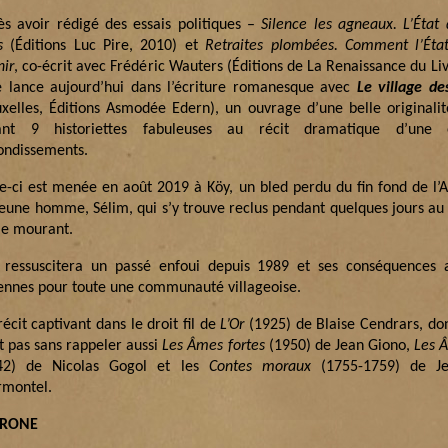
ès avoir rédigé des essais politiques –
Silence les agneaux. L’État
s
(Éditions Luc Pire, 2010) et
Retraites plombées. Comment l’État
nir
, co-écrit avec Frédéric Wauters (Éditions de La Renaissance du Liv
se lance aujourd’hui dans l’écriture romanesque avec
Le village de
uxelles, Éditions Asmodée Edern), un ouvrage d’une belle originali
iant 9 historiettes fabuleuses au récit dramatique d’une
ondissements.
le-ci est menée en août 2019 à Köy, un bled perdu du fin fond de l’A
jeune homme, Sélim, qui s’y trouve reclus pendant quelques jours au
le mourant.
y ressuscitera un passé enfoui depuis 1989 et ses conséquences a
ennes pour toute une communauté villageoise.
écit captivant dans le droit fil de
L’Or
(1925) de Blaise Cendrars, don
t pas sans rappeler aussi
Les
Âmes fortes
(1950) de Jean Giono,
Les
Â
42) de Nicolas Gogol et les
Contes moraux
(1755-1759) de Jea
montel.
TRONE