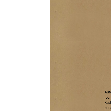
Aut
jou
Rad
pui