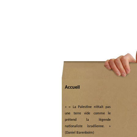
Accueil
«
« La Palestine n’était pas
une terre vide comme le
prétend la légende
nationaliste israélienne. »
(Daniel Barenboïm)