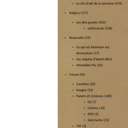
Le clin d'œil de la semaine
(419)
Belgica
(117)
Les plus graves
(422)
satiricon.be
(236)
Bruocsella
(59)
Ce qui est Atomium est
Ammonium
(17)
Les coquins d'abord
(661)
Manneken-Pis
(20)
Forum
(69)
Gazettes
(20)
Images
(31)
Panem et circenses
(246)
CD
(7)
Cinéma
(16)
DVD
(2)
Spectacles
(23)
TSF
(3)