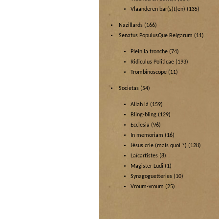
Vlaanderen bar(s)t(en)
(135)
Nazillards
(166)
Senatus PopulusQue Belgarum
(11)
Plein la tronche
(74)
Ridiculus Politicae
(193)
Trombinoscope
(11)
Societas
(54)
Allah là
(159)
Bling-bling
(129)
Ecclesia
(96)
In memoriam
(16)
Jésus crie (mais quoi ?)
(128)
Laïcartistes
(8)
Magister Ludi
(1)
Synagoguetteries
(10)
Vroum-vroum
(25)