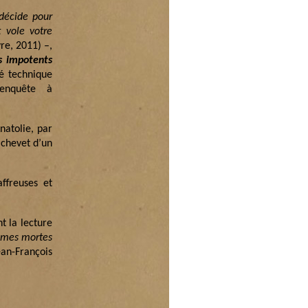
 décide pour
 vole votre
re, 2011) –,
s impotents
té technique
 enquête à
natolie, par
 chevet d’un
ffreuses et
t la lecture
mes mortes
n-François