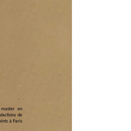
n master en
édactions de
oints
à Paris