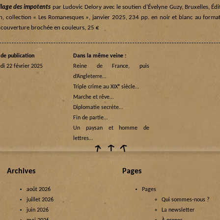
illage des impotents
par Ludovic Delory avec le soutien d’Évelyne Guzy, Bruxelles, É
n, collection « Les Romanesques », janvier 2025, 234 pp. en noir et blanc au forma
 couverture brochée en couleurs, 25 €
de publication
Dans la même veine :
i 22 février 2025
Reine de France, puis
d’Angleterre…
Triple crime au XIXᵉ siècle…
Marche et rêve…
Diplomatie secrète…
Fin de partie…
Un paysan et homme de
lettres…
Archives
Pages
août 2026
Pages
juillet 2026
Qui sommes-nous ?
juin 2026
La newsletter