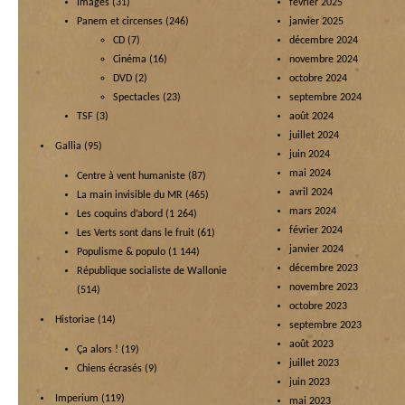
Images
(31)
février 2025
Panem et circenses
(246)
janvier 2025
CD
(7)
décembre 2024
Cinéma
(16)
novembre 2024
DVD
(2)
octobre 2024
Spectacles
(23)
septembre 2024
TSF
(3)
août 2024
juillet 2024
Gallia
(95)
juin 2024
mai 2024
Centre à vent humaniste
(87)
avril 2024
La main invisible du MR
(465)
mars 2024
Les coquins d’abord
(1 264)
février 2024
Les Verts sont dans le fruit
(61)
janvier 2024
Populisme & populo
(1 144)
décembre 2023
République socialiste de Wallonie
novembre 2023
(514)
octobre 2023
Historiae
(14)
septembre 2023
août 2023
Ça alors !
(19)
juillet 2023
Chiens écrasés
(9)
juin 2023
Imperium
(119)
mai 2023