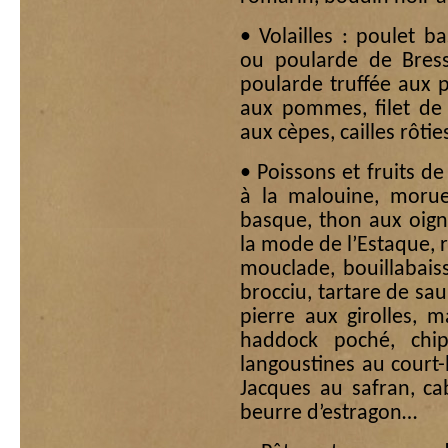
• Volailles : poulet b
ou poularde de Bresse
poularde truffée aux p
aux pommes, filet de 
aux cèpes, cailles rôt
• Poissons et fruits de
à la malouine, morue
basque, thon aux oign
la mode de l’Estaque, r
mouclade, bouillabaiss
brocciu, tartare de sau
pierre aux girolles, 
haddock poché, chip
langoustines au court-b
Jacques au safran, ca
beurre d’estragon…