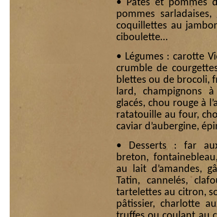
• Pâtes et pommes de 
pommes sarladaises, 
coquillettes au jambon
ciboulette…
• Légumes : carotte Vic
crumble de courgettes,
blettes ou de brocoli, 
lard, champignons à 
glacés, chou rouge à l’
ratatouille au four, ch
caviar d’aubergine, ép
• Desserts : far au
breton, fontaineblea
au lait d’amandes, g
Tatin, cannelés, cla
tartelettes au citron, 
pâtissier, charlotte a
truffes ou coulant au ch