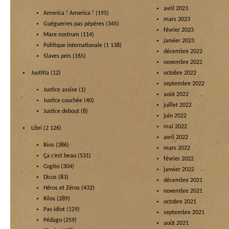
avril 2023
America ! America !
(195)
mars 2023
Guéguerres pas pépères
(345)
février 2023
Mare nostrum
(114)
janvier 2023
Politique internationale
(1 138)
décembre 2022
Slaves peïs
(165)
novembre 2022
Justitia
(12)
octobre 2022
septembre 2022
Justice assise
(1)
août 2022
Justice couchée
(40)
juillet 2022
Justice debout
(8)
juin 2022
mai 2022
Libri
(2 126)
avril 2022
Bios
(386)
mars 2022
Ça c’est beau
(531)
février 2022
Cogito
(304)
janvier 2022
Dicos
(83)
décembre 2021
Héros et Zéros
(432)
novembre 2021
Kilos
(289)
octobre 2021
Pas idiot
(129)
septembre 2021
Pédago
(259)
août 2021