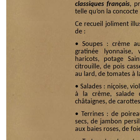
classiques français
, p
telle qu’on la concoct
Ce recueil joliment il
de :
• Soupes : crème au
gratinée lyonnaise, 
haricots, potage Sai
citrouille, de pois ca
au lard, de tomates à 
• Salades : niçoise, vio
à la crème, salade 
châtaignes, de carotte
• Terrines : de poire
secs, de jambon persil
aux baies roses, de foi