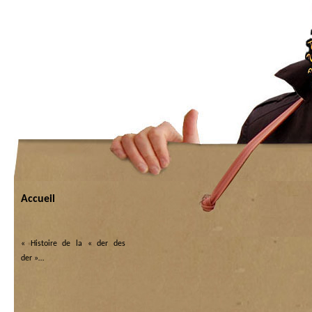
Accueil
«
Histoire de la « der des
der »…