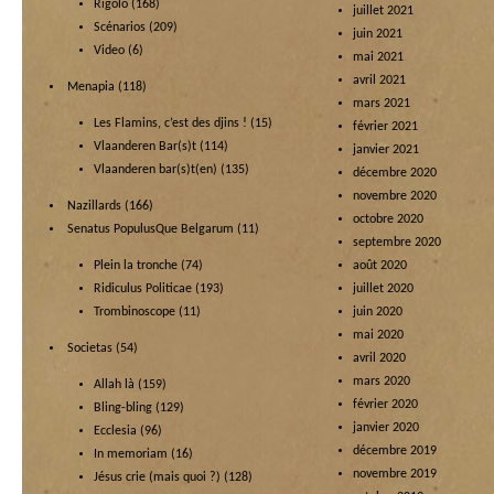
Rigolo
(168)
juillet 2021
Scénarios
(209)
juin 2021
Video
(6)
mai 2021
avril 2021
Menapia
(118)
mars 2021
Les Flamins, c’est des djins !
(15)
février 2021
Vlaanderen Bar(s)t
(114)
janvier 2021
Vlaanderen bar(s)t(en)
(135)
décembre 2020
novembre 2020
Nazillards
(166)
octobre 2020
Senatus PopulusQue Belgarum
(11)
septembre 2020
Plein la tronche
(74)
août 2020
Ridiculus Politicae
(193)
juillet 2020
Trombinoscope
(11)
juin 2020
mai 2020
Societas
(54)
avril 2020
mars 2020
Allah là
(159)
février 2020
Bling-bling
(129)
janvier 2020
Ecclesia
(96)
décembre 2019
In memoriam
(16)
novembre 2019
Jésus crie (mais quoi ?)
(128)