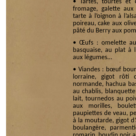
• Tartes, tourtes et 
fromage, galette aux
tarte à l’oignon à l’al
poireau, cake aux oliv
pâté du Berry aux po
• Œufs : omelette au
basquaise, au plat à l
aux légumes…
• Viandes : bœuf bou
lorraine, gigot rôti
normande, hachua basq
au chablis, blanquette
lait, tournedos au poi
aux morilles, boule
paupiettes de veau, pet
à la moutarde, gigot d
boulangère, parmentie
romarin, boudin noir