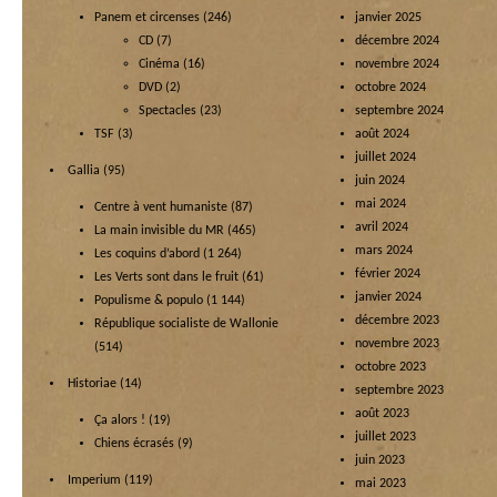
Panem et circenses
(246)
janvier 2025
CD
(7)
décembre 2024
Cinéma
(16)
novembre 2024
DVD
(2)
octobre 2024
Spectacles
(23)
septembre 2024
TSF
(3)
août 2024
juillet 2024
Gallia
(95)
juin 2024
mai 2024
Centre à vent humaniste
(87)
avril 2024
La main invisible du MR
(465)
mars 2024
Les coquins d’abord
(1 264)
février 2024
Les Verts sont dans le fruit
(61)
janvier 2024
Populisme & populo
(1 144)
décembre 2023
République socialiste de Wallonie
novembre 2023
(514)
octobre 2023
Historiae
(14)
septembre 2023
août 2023
Ça alors !
(19)
juillet 2023
Chiens écrasés
(9)
juin 2023
Imperium
(119)
mai 2023