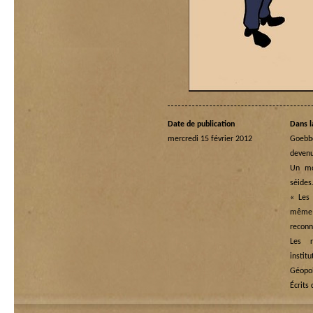
Date de publication
Dans l
mercredi 15 février 2012
Goebb
devenu
Un mo
séide
« Les 
même
reconn
Les r
instit
Géopol
Écrits