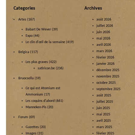
Categories
Archives
Artes
(167)
août 2026
juillet 2026
Babart De Wever
(39)
juin 2026
Expo
(44)
mai 2026
Le clin d'œil de la semaine
(419)
avril 2026
mars 2026
Belgica
(117)
février 2026
Les plus graves
(422)
janvier 2026
satiricon.be
(236)
décembre 2025
novembre 2025
Bruocsella
(59)
octobre 2025
Ce qui est Atomium est
septembre 2025
Ammonium
(17)
août 2025
Les coquins d'abord
(661)
juillet 2025
Manneken-Pis
(20)
juin 2025
mai 2025
Forum
(69)
avril 2025
Gazettes
(20)
mars 2025
Images
(31)
février 2025