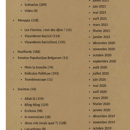
juillet 2021
Scénarios
(209)
juin 2021
Video
(6)
mai 2021
avril 2021
Menapia
(118)
mars 2021
Les Flamins, c’est des djins !
(15)
février 2021
Vlaanderen Bar(s)t
(114)
janvier 2021
Vlaanderen bar(s)t(en)
(135)
décembre 2020
novembre 2020
Nazillards
(166)
octobre 2020
Senatus PopulusQue Belgarum
(11)
septembre 2020
Plein la tronche
(74)
août 2020
Ridiculus Politicae
(193)
juillet 2020
Trombinoscope
(11)
juin 2020
mai 2020
Societas
(54)
avril 2020
mars 2020
Allah là
(159)
février 2020
Bling-bling
(129)
janvier 2020
Ecclesia
(96)
décembre 2019
In memoriam
(16)
novembre 2019
Jésus crie (mais quoi ?)
(128)
octobre 2019
Laïcartistes
(8)