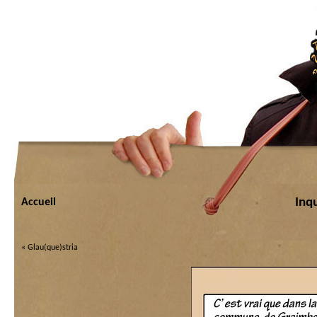
Inq
Accueil
«
Glau(que)stria