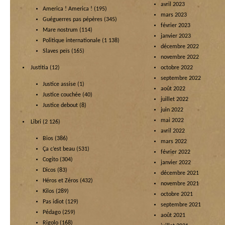
avril 2023
America ! America !
(195)
mars 2023
Guéguerres pas pépères
(345)
février 2023
Mare nostrum
(114)
janvier 2023
Politique internationale
(1 138)
décembre 2022
Slaves peïs
(165)
novembre 2022
Justitia
(12)
octobre 2022
septembre 2022
Justice assise
(1)
août 2022
Justice couchée
(40)
juillet 2022
Justice debout
(8)
juin 2022
mai 2022
Libri
(2 126)
avril 2022
Bios
(386)
mars 2022
Ça c’est beau
(531)
février 2022
Cogito
(304)
janvier 2022
Dicos
(83)
décembre 2021
Héros et Zéros
(432)
novembre 2021
Kilos
(289)
octobre 2021
Pas idiot
(129)
septembre 2021
Pédago
(259)
août 2021
Rigolo
(168)