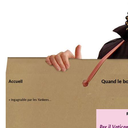
Quand le bo
Accueil
«
Ingagnable par les Yankees…