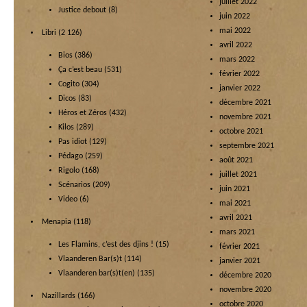
juillet 2022
Justice debout
(8)
juin 2022
mai 2022
Libri
(2 126)
avril 2022
Bios
(386)
mars 2022
Ça c’est beau
(531)
février 2022
Cogito
(304)
janvier 2022
Dicos
(83)
décembre 2021
Héros et Zéros
(432)
novembre 2021
Kilos
(289)
octobre 2021
Pas idiot
(129)
septembre 2021
Pédago
(259)
août 2021
Rigolo
(168)
juillet 2021
Scénarios
(209)
juin 2021
Video
(6)
mai 2021
avril 2021
Menapia
(118)
mars 2021
Les Flamins, c’est des djins !
(15)
février 2021
Vlaanderen Bar(s)t
(114)
janvier 2021
Vlaanderen bar(s)t(en)
(135)
décembre 2020
novembre 2020
Nazillards
(166)
octobre 2020