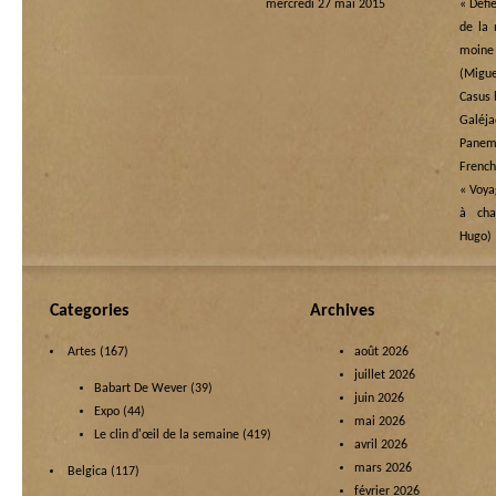
mercredi 27 mai 2015
« Défi
de la 
moine
(Migue
Casus 
Galéj
Panem 
French
« Voya
à cha
Hugo)
Categories
Archives
Artes
(167)
août 2026
juillet 2026
Babart De Wever
(39)
juin 2026
Expo
(44)
mai 2026
Le clin d'œil de la semaine
(419)
avril 2026
mars 2026
Belgica
(117)
février 2026