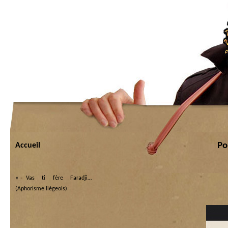
Po
Accueil
«
Vas ti fère Faradji…
(Aphorisme liégeois)