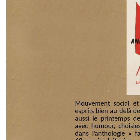
Mouvement social et 
esprits bien au-delà de
aussi le printemps de
avec humour, choisie
dans l’anthologie « f