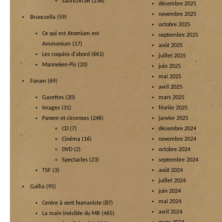
satiricon.be
(236)
décembre 2025
novembre 2025
Bruocsella
(59)
octobre 2025
Ce qui est Atomium est
septembre 2025
Ammonium
(17)
août 2025
Les coquins d'abord
(661)
juillet 2025
Manneken-Pis
(20)
juin 2025
mai 2025
Forum
(69)
avril 2025
Gazettes
(20)
mars 2025
Images
(31)
février 2025
Panem et circenses
(246)
janvier 2025
CD
(7)
décembre 2024
Cinéma
(16)
novembre 2024
DVD
(2)
octobre 2024
Spectacles
(23)
septembre 2024
TSF
(3)
août 2024
juillet 2024
Gallia
(95)
juin 2024
mai 2024
Centre à vent humaniste
(87)
avril 2024
La main invisible du MR
(465)