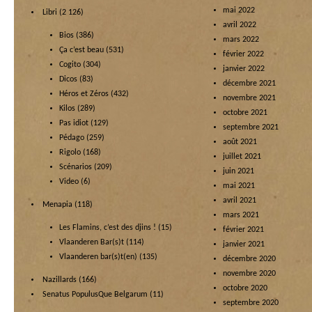
mai 2022
Libri
(2 126)
avril 2022
Bios
(386)
mars 2022
Ça c’est beau
(531)
février 2022
Cogito
(304)
janvier 2022
Dicos
(83)
décembre 2021
Héros et Zéros
(432)
novembre 2021
Kilos
(289)
octobre 2021
Pas idiot
(129)
septembre 2021
Pédago
(259)
août 2021
Rigolo
(168)
juillet 2021
Scénarios
(209)
juin 2021
Video
(6)
mai 2021
avril 2021
Menapia
(118)
mars 2021
Les Flamins, c’est des djins !
(15)
février 2021
Vlaanderen Bar(s)t
(114)
janvier 2021
Vlaanderen bar(s)t(en)
(135)
décembre 2020
novembre 2020
Nazillards
(166)
octobre 2020
Senatus PopulusQue Belgarum
(11)
septembre 2020