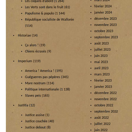
mars 2024
Les coquins d’abord
(1 264)
février 2024
Les Verts sont dans le fruit
(61)
janvier 2024
Populisme & populo
(1 144)
décembre 2023
République socialiste de Wallonie
novembre 2023
(514)
octobre 2023
Historiae
(14)
septembre 2023
août 2023
Ça alors !
(19)
juillet 2023
Chiens écrasés
(9)
juin 2023
Imperium
(119)
mai 2023
avril 2023
America ! America !
(195)
mars 2023
Guéguerres pas pépères
(345)
février 2023
Mare nostrum
(114)
janvier 2023
Politique internationale
(1 138)
décembre 2022
Slaves peïs
(165)
novembre 2022
Justitia
(12)
octobre 2022
septembre 2022
Justice assise
(1)
août 2022
Justice couchée
(40)
juillet 2022
Justice debout
(8)
juin 2022