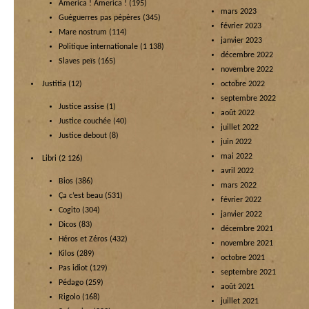
America ! America !
(195)
mars 2023
Guéguerres pas pépères
(345)
février 2023
Mare nostrum
(114)
janvier 2023
Politique internationale
(1 138)
décembre 2022
Slaves peïs
(165)
novembre 2022
Justitia
(12)
octobre 2022
septembre 2022
Justice assise
(1)
août 2022
Justice couchée
(40)
juillet 2022
Justice debout
(8)
juin 2022
mai 2022
Libri
(2 126)
avril 2022
Bios
(386)
mars 2022
Ça c’est beau
(531)
février 2022
Cogito
(304)
janvier 2022
Dicos
(83)
décembre 2021
Héros et Zéros
(432)
novembre 2021
Kilos
(289)
octobre 2021
Pas idiot
(129)
septembre 2021
Pédago
(259)
août 2021
Rigolo
(168)
juillet 2021