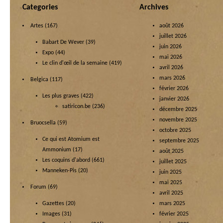
Categories
Archives
Artes
(167)
août 2026
juillet 2026
Babart De Wever
(39)
juin 2026
Expo
(44)
mai 2026
Le clin d'œil de la semaine
(419)
avril 2026
mars 2026
Belgica
(117)
février 2026
Les plus graves
(422)
janvier 2026
satiricon.be
(236)
décembre 2025
novembre 2025
Bruocsella
(59)
octobre 2025
Ce qui est Atomium est
septembre 2025
Ammonium
(17)
août 2025
Les coquins d'abord
(661)
juillet 2025
Manneken-Pis
(20)
juin 2025
mai 2025
Forum
(69)
avril 2025
Gazettes
(20)
mars 2025
Images
(31)
février 2025