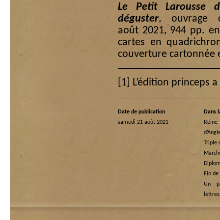
Le Petit Larousse d
déguster
, ouvrage co
août 2021, 944 pp. en
cartes en quadrichro
couverture cartonnée e
[1]
L’édition princeps a
Date de publication
Dans l
samedi 21 août 2021
Rein
d’Angl
Triple
Marche
Diplom
Fin de
Un p
lettre