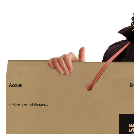
E
Accueil
«
Make love, not disease…