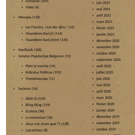
Scénarios
(209)
juin 2021
Video
(6)
mai 2021
avril 2021
Menapia
(118)
mars 2021
Les Flamins, c’est des djins !
(15)
février 2021
Vlaanderen Bar(s)t
(114)
janvier 2021
Vlaanderen bar(s)t(en)
(135)
décembre 2020
novembre 2020
Nazillards
(166)
octobre 2020
Senatus PopulusQue Belgarum
(11)
septembre 2020
Plein la tronche
(74)
août 2020
Ridiculus Politicae
(193)
juillet 2020
Trombinoscope
(11)
juin 2020
mai 2020
Societas
(54)
avril 2020
mars 2020
Allah là
(159)
février 2020
Bling-bling
(129)
janvier 2020
Ecclesia
(96)
décembre 2019
In memoriam
(16)
novembre 2019
Jésus crie (mais quoi ?)
(128)
octobre 2019
Laïcartistes
(8)