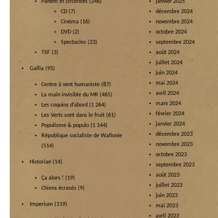
Panem et circenses
(246)
janvier 2025
CD
(7)
décembre 2024
Cinéma
(16)
novembre 2024
DVD
(2)
octobre 2024
Spectacles
(23)
septembre 2024
TSF
(3)
août 2024
juillet 2024
Gallia
(95)
juin 2024
mai 2024
Centre à vent humaniste
(87)
avril 2024
La main invisible du MR
(465)
mars 2024
Les coquins d’abord
(1 264)
février 2024
Les Verts sont dans le fruit
(61)
janvier 2024
Populisme & populo
(1 144)
décembre 2023
République socialiste de Wallonie
novembre 2023
(514)
octobre 2023
Historiae
(14)
septembre 2023
août 2023
Ça alors !
(19)
juillet 2023
Chiens écrasés
(9)
juin 2023
Imperium
(119)
mai 2023
avril 2023