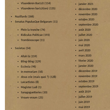
Vlaanderen Bar(s)t
(114)
janvier 2021
Vlaanderen bar(s)t(en)
(135)
décembre 2020
novembre 2020
Nazillards
(166)
octobre 2020
Senatus PopulusQue Belgarum
(11)
septembre 2020
Plein la tronche
(74)
août 2020
Ridiculus Politicae
(193)
juillet 2020
Trombinoscope
(11)
juin 2020
mai 2020
Societas
(54)
avril 2020
mars 2020
Allah là
(159)
février 2020
Bling-bling
(129)
janvier 2020
Ecclesia
(96)
décembre 2019
In memoriam
(16)
novembre 2019
Jésus crie (mais quoi ?)
(128)
octobre 2019
Laïcartistes
(8)
septembre 2019
Magister Ludi
(1)
août 2019
Synagoguetteries
(10)
juillet 2019
Vroum-vroum
(25)
juin 2019
mai 2019