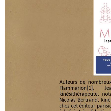
Auteurs de nombreux 
Flammarion
[1]
, Jea
kinésithérapeute, no
Nicolas Bertrand, kin
chez cet éditeur paris