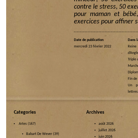
contre le stress
,
50 exe
pour maman et bébé
exercices pour affiner s
Date de publication
Dans l
mercredi 23 février 2022
Rein
d’Angl
Triple
Marche
Diplom
Fin de
Un p
lettre
Categories
Archives
Artes
(167)
août 2026
juillet 2026
Babart De Wever
(39)
juin 2026