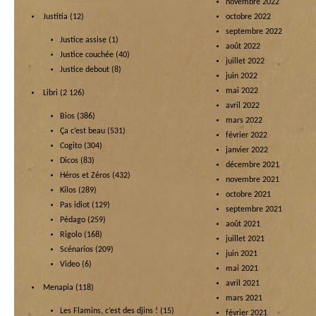
novembre 2022
Justitia
(12)
octobre 2022
septembre 2022
Justice assise
(1)
août 2022
Justice couchée
(40)
juillet 2022
Justice debout
(8)
juin 2022
mai 2022
Libri
(2 126)
avril 2022
Bios
(386)
mars 2022
Ça c’est beau
(531)
février 2022
Cogito
(304)
janvier 2022
Dicos
(83)
décembre 2021
Héros et Zéros
(432)
novembre 2021
Kilos
(289)
octobre 2021
Pas idiot
(129)
septembre 2021
Pédago
(259)
août 2021
Rigolo
(168)
juillet 2021
Scénarios
(209)
juin 2021
Video
(6)
mai 2021
avril 2021
Menapia
(118)
mars 2021
Les Flamins, c’est des djins !
(15)
février 2021