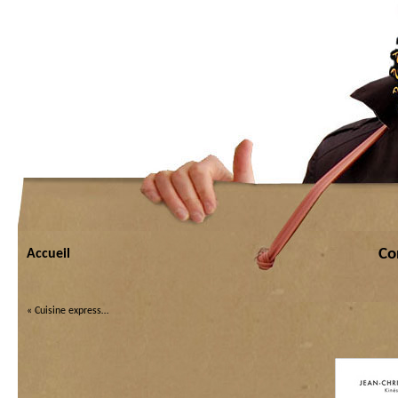
Co
Accueil
«
Cuisine express…