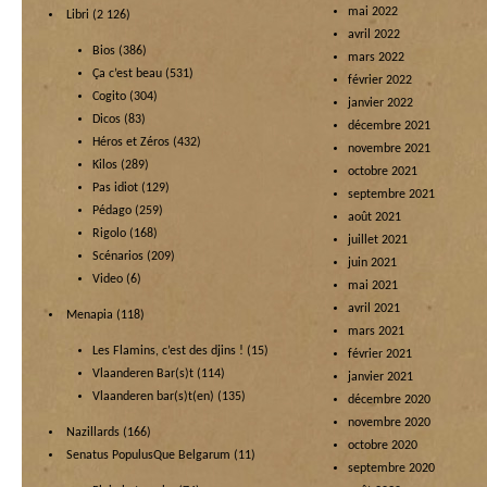
mai 2022
Libri
(2 126)
avril 2022
Bios
(386)
mars 2022
Ça c’est beau
(531)
février 2022
Cogito
(304)
janvier 2022
Dicos
(83)
décembre 2021
Héros et Zéros
(432)
novembre 2021
Kilos
(289)
octobre 2021
Pas idiot
(129)
septembre 2021
Pédago
(259)
août 2021
Rigolo
(168)
juillet 2021
Scénarios
(209)
juin 2021
Video
(6)
mai 2021
avril 2021
Menapia
(118)
mars 2021
Les Flamins, c’est des djins !
(15)
février 2021
Vlaanderen Bar(s)t
(114)
janvier 2021
Vlaanderen bar(s)t(en)
(135)
décembre 2020
novembre 2020
Nazillards
(166)
octobre 2020
Senatus PopulusQue Belgarum
(11)
septembre 2020