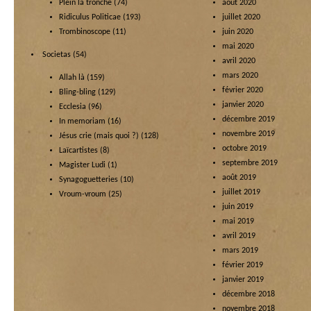
Plein la tronche
(74)
août 2020
Ridiculus Politicae
(193)
juillet 2020
Trombinoscope
(11)
juin 2020
mai 2020
Societas
(54)
avril 2020
mars 2020
Allah là
(159)
février 2020
Bling-bling
(129)
janvier 2020
Ecclesia
(96)
décembre 2019
In memoriam
(16)
novembre 2019
Jésus crie (mais quoi ?)
(128)
octobre 2019
Laïcartistes
(8)
septembre 2019
Magister Ludi
(1)
août 2019
Synagoguetteries
(10)
juillet 2019
Vroum-vroum
(25)
juin 2019
mai 2019
avril 2019
mars 2019
février 2019
janvier 2019
décembre 2018
novembre 2018