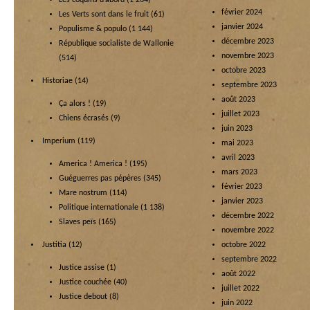
Les coquins d’abord
(1 264)
février 2024
Les Verts sont dans le fruit
(61)
janvier 2024
Populisme & populo
(1 144)
décembre 2023
République socialiste de Wallonie
novembre 2023
(514)
octobre 2023
Historiae
(14)
septembre 2023
août 2023
Ça alors !
(19)
juillet 2023
Chiens écrasés
(9)
juin 2023
Imperium
(119)
mai 2023
avril 2023
America ! America !
(195)
mars 2023
Guéguerres pas pépères
(345)
février 2023
Mare nostrum
(114)
janvier 2023
Politique internationale
(1 138)
décembre 2022
Slaves peïs
(165)
novembre 2022
Justitia
(12)
octobre 2022
septembre 2022
Justice assise
(1)
août 2022
Justice couchée
(40)
juillet 2022
Justice debout
(8)
juin 2022