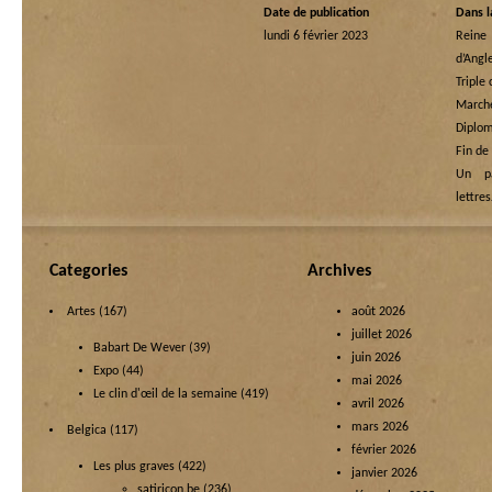
Date de publication
Dans l
lundi 6 février 2023
Rein
d’Angl
Triple
Marche
Diplom
Fin de
Un p
lettre
Categories
Archives
Artes
(167)
août 2026
juillet 2026
Babart De Wever
(39)
juin 2026
Expo
(44)
mai 2026
Le clin d'œil de la semaine
(419)
avril 2026
mars 2026
Belgica
(117)
février 2026
Les plus graves
(422)
janvier 2026
satiricon.be
(236)