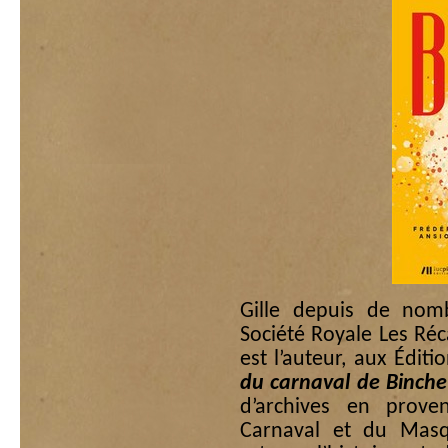
Gille depuis de nom
Société Royale Les Réca
est l’auteur, aux Édit
du carnaval de Binche
d’archives en prov
Carnaval et du Masqu