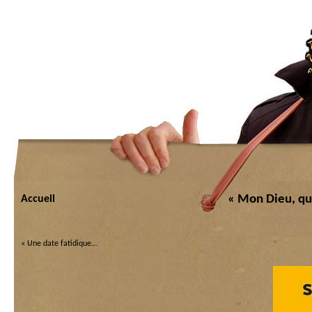
« Mon Dieu, que
Accueil
«
Une date fatidique…