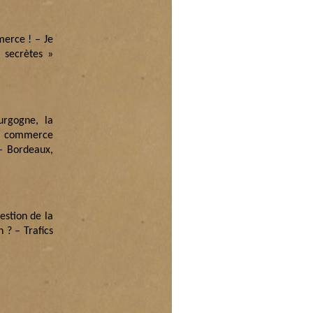
merce ! – Je
 secrètes »
urgogne, la
n commerce
– Bordeaux,
estion de la
 ? – Trafics