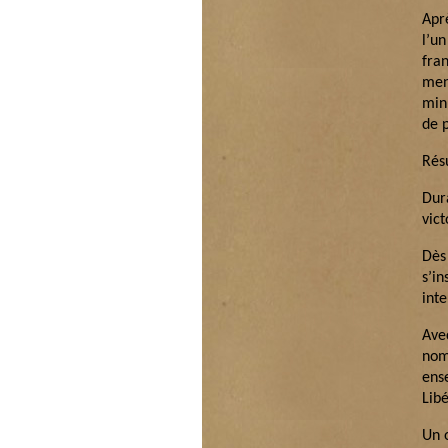
Apr
l’u
fra
men
min
de 
Rés
Dur
vict
Dès
s’i
inte
Ave
nom
ens
Libé
Un 