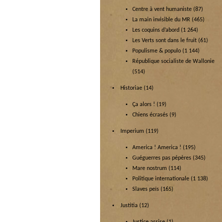
Centre à vent humaniste
(87)
La main invisible du MR
(465)
Les coquins d’abord
(1 264)
Les Verts sont dans le fruit
(61)
Populisme & populo
(1 144)
République socialiste de Wallonie
(514)
Historiae
(14)
Ça alors !
(19)
Chiens écrasés
(9)
Imperium
(119)
America ! America !
(195)
Guéguerres pas pépères
(345)
Mare nostrum
(114)
Politique internationale
(1 138)
Slaves peïs
(165)
Justitia
(12)