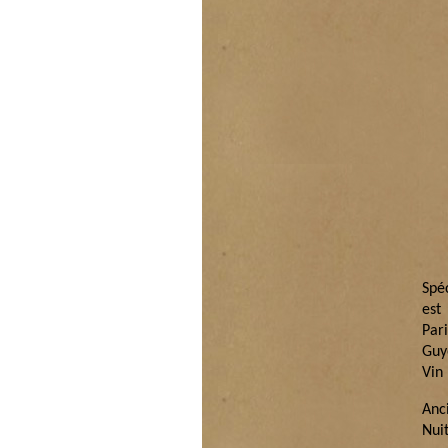
Spéc
est
Pari
Guy
Vin
Anc
Nui