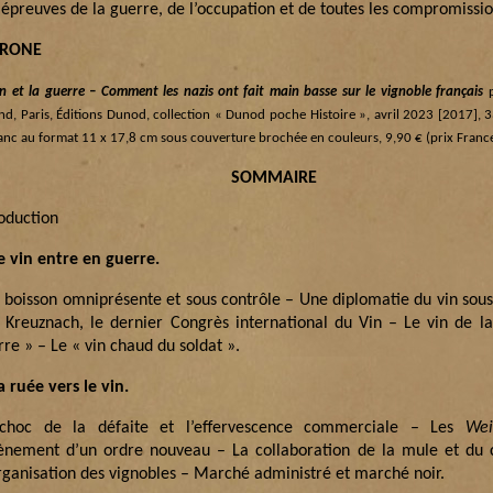
 épreuves de la guerre, de l’occupation et de toutes les compromissi
TRONE
in et la guerre – Comment les nazis ont fait main basse sur le vignoble français
nd, Paris, Éditions Dunod, collection « Dunod poche Histoire », avril 2023 [2017], 
lanc au format 11 x 17,8 cm sous couverture brochée en couleurs, 9,90 € (prix Franc
SOMMAIRE
roduction
Le vin entre en guerre.
 boisson omniprésente et sous contrôle – Une diplomatie du vin sous
 Kreuznach, le dernier Congrès international du Vin – Le vin de l
re » – Le « vin chaud du soldat ».
a ruée vers le vin.
choc de la défaite et l’effervescence commerciale – Les
Wei
vènement d’un ordre nouveau – La collaboration de la mule et du 
rganisation des vignobles – Marché administré et marché noir.