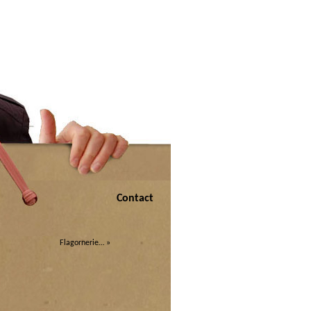
Contact
Flagornerie…
»