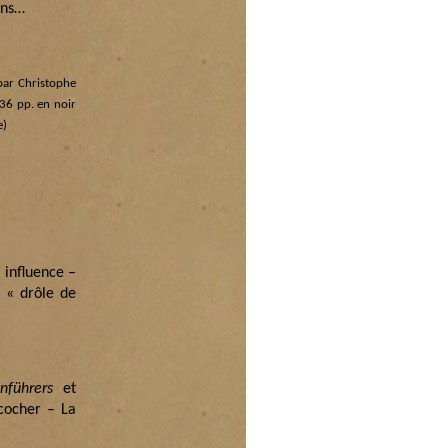
ons…
par Christophe
336 pp. en noir
e)
 influence –
a « drôle de
nführers
et
cocher – La