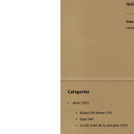
Not
Date 
same
Categories
Artes
(167)
Babart De Wever
(39)
Expo
(44)
Le clin d'œil de la semaine
(419)