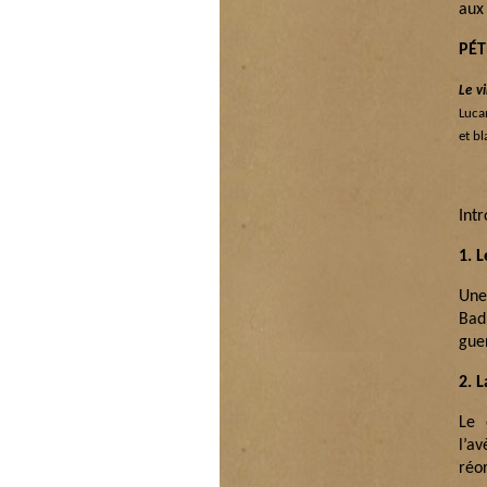
aux
PÉ
Le v
Luca
et b
Int
1. 
Une
Bad
guer
2. L
Le 
l’a
réo