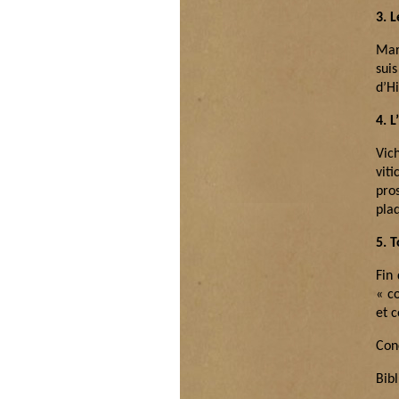
3. 
Mar
sui
d’H
4. L
Vic
vit
pro
pla
5. 
Fin 
« co
et 
Con
Bib