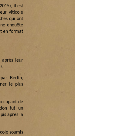
2015), il est
eur viticole
ches qui ont
une enquête
rt en format
, après leur
s.
par Berlin,
nner le plus
’occupant de
tion fut un
pis après la
icole soumis