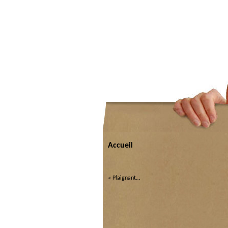
Accueil
«
Plaignant…