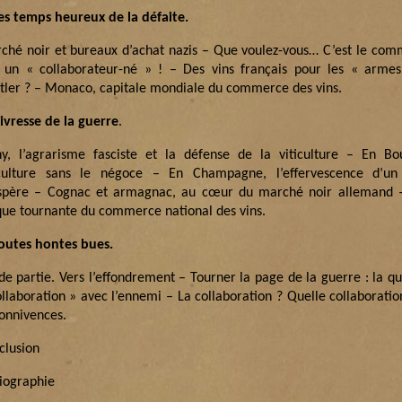
Les temps heureux de la défaite.
ché noir et bureaux d’achat nazis – Que voulez-vous… C’est le com
s un « collaborateur-né » ! – Des vins français pour les « armes
itler ? – Monaco, capitale mondiale du commerce des vins.
’ivresse de la guerre
.
hy, l’agrarisme fasciste et la défense de la viticulture – En Bo
iculture sans le négoce – En Champagne, l’effervescence d’u
spère – Cognac et armagnac, au cœur du marché noir allemand 
que tournante du commerce national des vins.
Toutes hontes bues.
de partie. Vers l’effondrement – Tourner la page de la guerre : la qu
llaboration » avec l’ennemi – La collaboration ? Quelle collaboration
connivences.
clusion
liographie