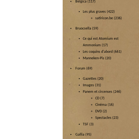
Belgica
(117)
Les plus graves
(422)
satiricon.be
(236)
Bruocsella
(59)
Ce qui est Atomium est
Ammonium
(17)
Les coquins d'abord
(661)
Manneken-Pis
(20)
Forum
(69)
Gazettes
(20)
Images
(31)
Panem et circenses
(246)
CD
(7)
Cinéma
(16)
DVD
(2)
Spectacles
(23)
TSF
(3)
Gallia
(95)