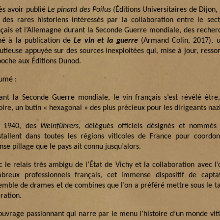
ès avoir publié
Le pinard des Poilus (
Éditions Universitaires de Dijon, 
n des rares historiens intéressés par la collaboration entre le sect
nçais et l’Allemagne durant la Seconde Guerre mondiale, des recher
é à la publication de
Le vin et la guerre
(Armand Colin, 2017), 
utieuse appuyée sur des sources inexploitées qui, mise à jour, resso
poche aux Éditions Dunod.
umé :
ant la Seconde Guerre mondiale, le vin français s’est révélé être
oire, un butin « hexagonal » des plus précieux pour les dirigeants nazi
 1940, des
Weinführers
, délégués officiels désignés et nommés 
nstallent dans toutes les régions viticoles de France pour coordo
nse pillage que le pays ait connu jusqu’alors.
c le relais très ambigu de l’État de Vichy et la collaboration avec l
breux professionnels français, cet immense dispositif de capta
emble de drames et de combines que l’on a préféré mettre sous le ta
ration.
ouvrage passionnant qui narre par le menu l’histoire d’un monde vit