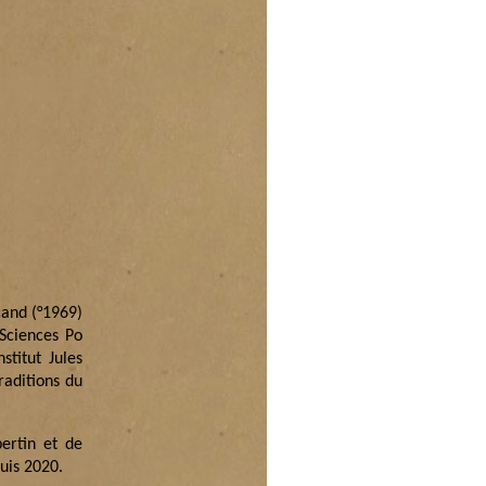
cand (°1969)
 Sciences Po
stitut Jules
raditions du
rtin et de
uis 2020.