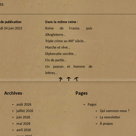
es
de publication
Dans la même veine :
di 24 juin 2023
Reine de France, puis
d’Angleterre…
Triple crime au XIXᵉ siècle…
Marche et rêve…
Diplomatie secrète…
Fin de partie…
Un paysan et homme de
lettres…
Archives
Pages
août 2026
Pages
juillet 2026
Qui sommes-nous ?
juin 2026
La newsletter
mai 2026
À propos
avril 2026