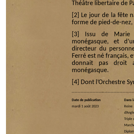
Théâtre libertaire de Pa
[2]
Le jour de la fête n
forme de pied-de-nez
[3]
Issu de Marie Sc
monégasque, et d’u
directeur du personn
Ferré est né français, e
donnait pas droit 
monégasque.
[4]
Dont l’Orchestre S
Date de publication
Dans l
mardi 1 août 2023
Rein
d’Angl
Triple
Marche
Diplom