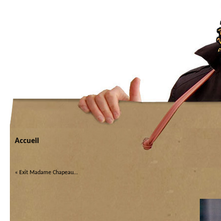
Accueil
«
Exit Madame Chapeau…