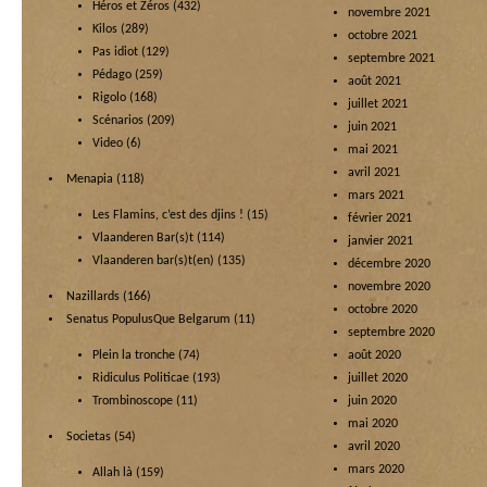
Héros et Zéros
(432)
novembre 2021
Kilos
(289)
octobre 2021
Pas idiot
(129)
septembre 2021
Pédago
(259)
août 2021
Rigolo
(168)
juillet 2021
Scénarios
(209)
juin 2021
Video
(6)
mai 2021
avril 2021
Menapia
(118)
mars 2021
Les Flamins, c’est des djins !
(15)
février 2021
Vlaanderen Bar(s)t
(114)
janvier 2021
Vlaanderen bar(s)t(en)
(135)
décembre 2020
novembre 2020
Nazillards
(166)
octobre 2020
Senatus PopulusQue Belgarum
(11)
septembre 2020
Plein la tronche
(74)
août 2020
Ridiculus Politicae
(193)
juillet 2020
Trombinoscope
(11)
juin 2020
mai 2020
Societas
(54)
avril 2020
mars 2020
Allah là
(159)