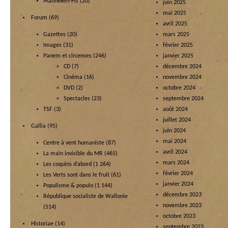
Manneken-Pis
(20)
juin 2025
mai 2025
Forum
(69)
avril 2025
Gazettes
(20)
mars 2025
Images
(31)
février 2025
Panem et circenses
(246)
janvier 2025
CD
(7)
décembre 2024
Cinéma
(16)
novembre 2024
DVD
(2)
octobre 2024
Spectacles
(23)
septembre 2024
TSF
(3)
août 2024
juillet 2024
Gallia
(95)
juin 2024
mai 2024
Centre à vent humaniste
(87)
avril 2024
La main invisible du MR
(465)
mars 2024
Les coquins d’abord
(1 264)
février 2024
Les Verts sont dans le fruit
(61)
janvier 2024
Populisme & populo
(1 144)
décembre 2023
République socialiste de Wallonie
novembre 2023
(514)
octobre 2023
Historiae
(14)
septembre 2023