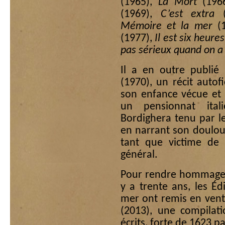
(1965),
La Mort
(196
(1969),
C’est extra
(
Mémoire et la mer
(1
(1977),
Il est six heure
pas sérieux quand on a
Il a en outre publié 
(1970), un récit autof
son enfance vécue et
un pensionnat ital
Bordighera tenu par le
en narrant son doulou
tant que victime de 
général.
Pour rendre hommage à
y a trente ans, les É
mer ont remis en ven
(2013), une compilati
écrits, forte de 1623 p