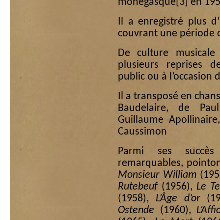
monégasque
[3]
en 195
Il a enregistré plus 
couvrant une période d’
De culture musicale 
plusieurs reprises 
public ou à l’occasion
Il a transposé en cha
Baudelaire, de Pau
Guillaume Apollinair
Caussimon
Parmi ses succès
remarquables, pointo
Monsieur William
(195
Rutebeuf
(1956),
Le T
(1958),
L’Âge d’or
(19
Ostende
(1960),
L’Aff