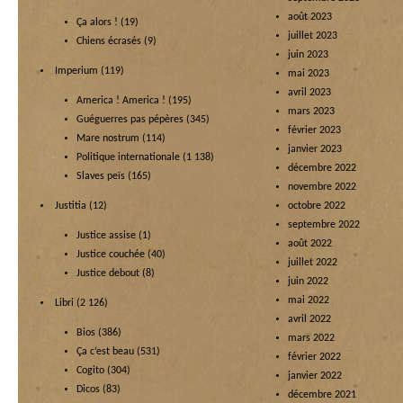
août 2023
Ça alors !
(19)
juillet 2023
Chiens écrasés
(9)
juin 2023
Imperium
(119)
mai 2023
avril 2023
America ! America !
(195)
mars 2023
Guéguerres pas pépères
(345)
février 2023
Mare nostrum
(114)
janvier 2023
Politique internationale
(1 138)
décembre 2022
Slaves peïs
(165)
novembre 2022
Justitia
(12)
octobre 2022
septembre 2022
Justice assise
(1)
août 2022
Justice couchée
(40)
juillet 2022
Justice debout
(8)
juin 2022
mai 2022
Libri
(2 126)
avril 2022
Bios
(386)
mars 2022
Ça c’est beau
(531)
février 2022
Cogito
(304)
janvier 2022
Dicos
(83)
décembre 2021