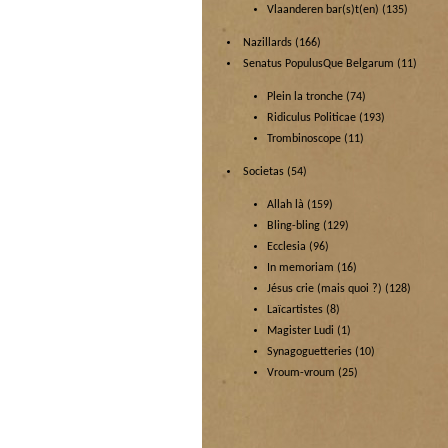
Vlaanderen bar(s)t(en)
(135)
Nazillards
(166)
Senatus PopulusQue Belgarum
(11)
Plein la tronche
(74)
Ridiculus Politicae
(193)
Trombinoscope
(11)
Societas
(54)
Allah là
(159)
Bling-bling
(129)
Ecclesia
(96)
In memoriam
(16)
Jésus crie (mais quoi ?)
(128)
Laïcartistes
(8)
Magister Ludi
(1)
Synagoguetteries
(10)
Vroum-vroum
(25)