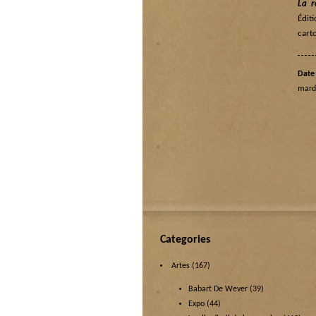
La r
Édit
cart
Date 
mard
Categories
Artes
(167)
Babart De Wever
(39)
Expo
(44)