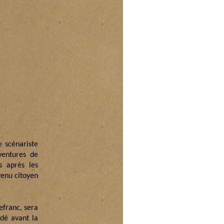
e scénariste
ventures de
s après les
venu citoyen
franc, sera
édé avant la