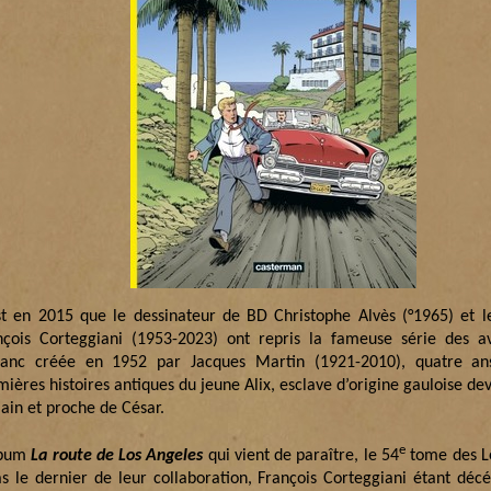
st en 2015 que le dessinateur de BD Christophe Alvès (°1965) et l
nçois Corteggiani (1953-2023) ont repris la fameuse série des a
ranc créée en 1952 par Jacques Martin (1921-2010), quatre an
ières histoires antiques du jeune Alix, esclave d’origine gauloise de
ain et proche de César.
e
lbum
La route de Los Angeles
qui vient de paraître, le 54
tome des Le
as le dernier de leur collaboration, François Corteggiani étant déc