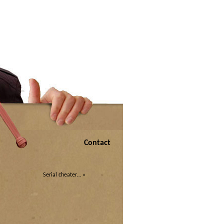
Contact
Serial cheater…
»