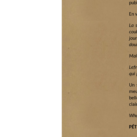
publ
En v
La 
cou
jour
doub
Mais
Lef
qui
Un 
meu
bel
cla
Wha
PÉ