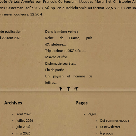
oute de Los Angeles
par François Corteggiani, [Jacques Martin] et Christophe Alv
ions Casterman, août 2023, 56 pp. en quadrichromie au format 22,6 x 30,3 cm s
onnée en couleurs, 12,50 €
de publication
Dans la même veine :
i 29 août 2023
Reine de France, puis
d’Angleterre…
Triple crime au XIXᵉ siècle…
Marche et rêve…
Diplomatie secrète…
Fin de partie…
Un paysan et homme de
lettres…
Archives
Pages
août 2026
Pages
juillet 2026
Qui sommes-nous ?
juin 2026
La newsletter
mai 2026
À propos