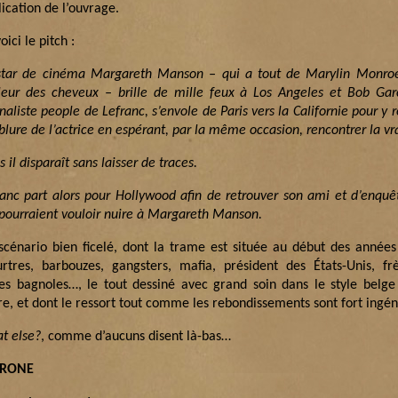
ication de l’ouvrage.
oici le pitch :
star de cinéma Margareth Manson – qui a tout de Marylin Monroe
leur des cheveux – brille de mille feux à Los Angeles et Bob Gar
naliste people de Lefranc, s’envole de Paris vers la Californie pour y 
lure de l’actrice en espérant, par la même occasion, rencontrer la vr
 il disparaît sans laisser de traces.
ranc part alors pour Hollywood afin de retrouver son ami et d’enquê
 pourraient vouloir nuire à Margareth Manson.
scénario bien ficelé, dont la trame est située au début des année
rtres, barbouzes, gangsters, mafia, président des États-Unis, frè
les bagnoles…, le tout dessiné avec grand soin dans le style belge
ire, et dont le ressort tout comme les rebondissements sont fort ingé
t else?
, comme d’aucuns disent là-bas…
TRONE