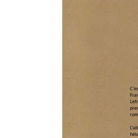
C’e
Fra
Lef
prem
rom
L’a
hél