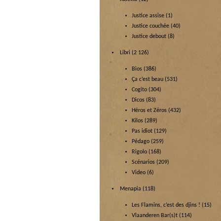
Justice assise
(1)
Justice couchée
(40)
Justice debout
(8)
Libri
(2 126)
Bios
(386)
Ça c’est beau
(531)
Cogito
(304)
Dicos
(83)
Héros et Zéros
(432)
Kilos
(289)
Pas idiot
(129)
Pédago
(259)
Rigolo
(168)
Scénarios
(209)
Video
(6)
Menapia
(118)
Les Flamins, c’est des djins !
(15)
Vlaanderen Bar(s)t
(114)