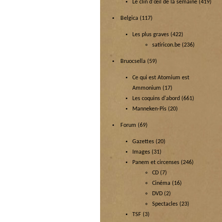
Le clin d'œil de la semaine
(419)
Belgica
(117)
Les plus graves
(422)
satiricon.be
(236)
Bruocsella
(59)
Ce qui est Atomium est
Ammonium
(17)
Les coquins d'abord
(661)
Manneken-Pis
(20)
Forum
(69)
Gazettes
(20)
Images
(31)
Panem et circenses
(246)
CD
(7)
Cinéma
(16)
DVD
(2)
Spectacles
(23)
TSF
(3)