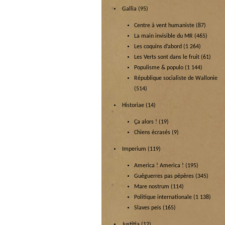
Gallia
(95)
Centre à vent humaniste
(87)
La main invisible du MR
(465)
Les coquins d’abord
(1 264)
Les Verts sont dans le fruit
(61)
Populisme & populo
(1 144)
République socialiste de Wallonie
(514)
Historiae
(14)
Ça alors !
(19)
Chiens écrasés
(9)
Imperium
(119)
America ! America !
(195)
Guéguerres pas pépères
(345)
Mare nostrum
(114)
Politique internationale
(1 138)
Slaves peïs
(165)
Justitia
(12)