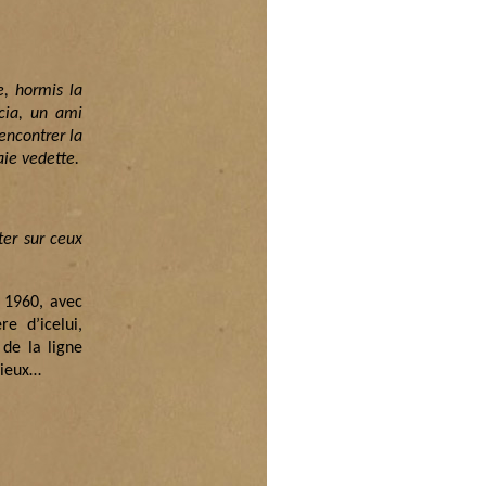
, hormis la
cia, un ami
rencontrer la
aie vedette.
ter sur ceux
s 1960, avec
re d’icelui,
 de la ligne
nieux…