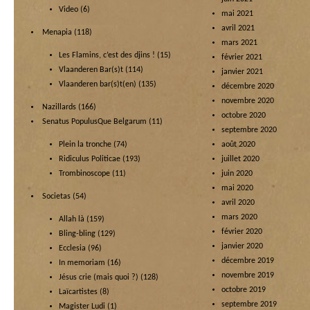
Video
(6)
mai 2021
avril 2021
Menapia
(118)
mars 2021
Les Flamins, c’est des djins !
(15)
février 2021
Vlaanderen Bar(s)t
(114)
janvier 2021
Vlaanderen bar(s)t(en)
(135)
décembre 2020
novembre 2020
Nazillards
(166)
octobre 2020
Senatus PopulusQue Belgarum
(11)
septembre 2020
Plein la tronche
(74)
août 2020
Ridiculus Politicae
(193)
juillet 2020
Trombinoscope
(11)
juin 2020
mai 2020
Societas
(54)
avril 2020
mars 2020
Allah là
(159)
février 2020
Bling-bling
(129)
janvier 2020
Ecclesia
(96)
décembre 2019
In memoriam
(16)
novembre 2019
Jésus crie (mais quoi ?)
(128)
octobre 2019
Laïcartistes
(8)
septembre 2019
Magister Ludi
(1)