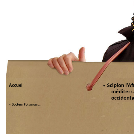
« Scipion l’A
Accueil
méditerr
occidenta
«
Docteur Folamour…