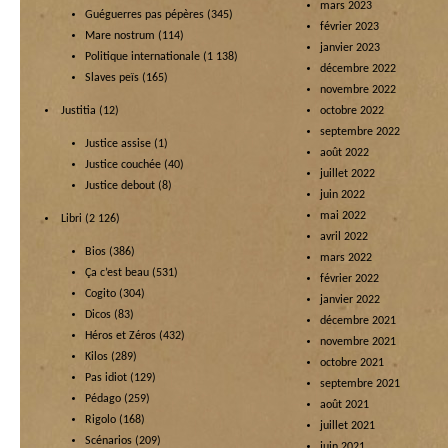
mars 2023
Guéguerres pas pépères
(345)
février 2023
Mare nostrum
(114)
janvier 2023
Politique internationale
(1 138)
décembre 2022
Slaves peïs
(165)
novembre 2022
Justitia
(12)
octobre 2022
septembre 2022
Justice assise
(1)
août 2022
Justice couchée
(40)
juillet 2022
Justice debout
(8)
juin 2022
mai 2022
Libri
(2 126)
avril 2022
Bios
(386)
mars 2022
Ça c’est beau
(531)
février 2022
Cogito
(304)
janvier 2022
Dicos
(83)
décembre 2021
Héros et Zéros
(432)
novembre 2021
Kilos
(289)
octobre 2021
Pas idiot
(129)
septembre 2021
Pédago
(259)
août 2021
Rigolo
(168)
juillet 2021
Scénarios
(209)
juin 2021