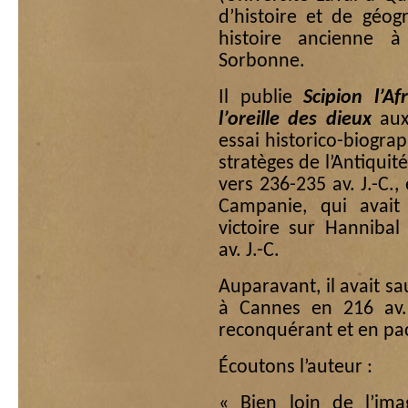
d’histoire et de géo
histoire ancienne à
Sorbonne.
Il publie
Scipion l’A
l’oreille des dieux
aux 
essai historico-biogra
stratèges de l’Antiquit
vers 236-235 av. J.-C.,
Campanie, qui avait
victoire sur Hannibal
av. J.-C.
Auparavant, il avait s
à Cannes en 216 av.
reconquérant et en paci
Écoutons l’auteur :
« Bien loin de l’imag