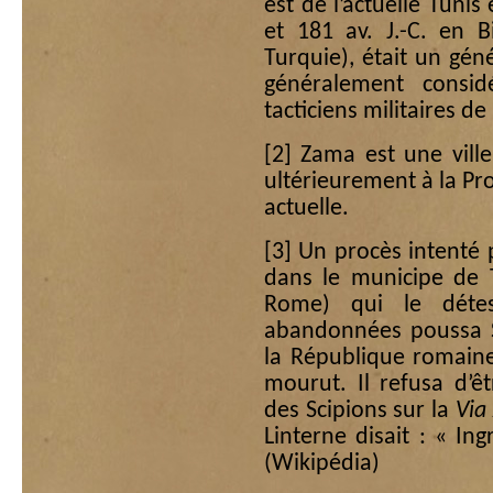
est de l’actuelle Tunis
et 181 av. J.-C. en B
Turquie), était un gén
généralement consi
tacticiens militaires de 
[2]
Zama est une ville
ultérieurement à la Pr
actuelle.
[3]
Un procès intenté p
dans le municipe de 
Rome) qui le détes
abandonnées poussa S
la République romaine 
mourut. Il refusa d’ê
des Scipions sur la
Via
Linterne disait : « In
(Wikipédia)