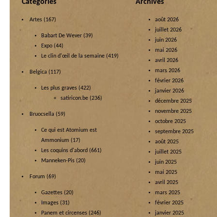
Categories
Archives
Artes
(167)
août 2026
juillet 2026
Babart De Wever
(39)
juin 2026
Expo
(44)
mai 2026
Le clin d'œil de la semaine
(419)
avril 2026
mars 2026
Belgica
(117)
février 2026
Les plus graves
(422)
janvier 2026
satiricon.be
(236)
décembre 2025
novembre 2025
Bruocsella
(59)
octobre 2025
Ce qui est Atomium est
septembre 2025
Ammonium
(17)
août 2025
Les coquins d'abord
(661)
juillet 2025
Manneken-Pis
(20)
juin 2025
mai 2025
Forum
(69)
avril 2025
Gazettes
(20)
mars 2025
Images
(31)
février 2025
Panem et circenses
(246)
janvier 2025