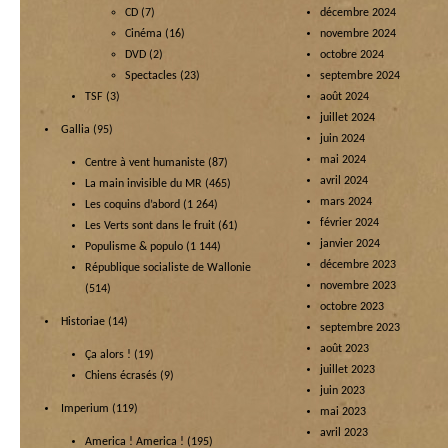
CD
(7)
décembre 2024
Cinéma
(16)
novembre 2024
DVD
(2)
octobre 2024
Spectacles
(23)
septembre 2024
TSF
(3)
août 2024
juillet 2024
Gallia
(95)
juin 2024
mai 2024
Centre à vent humaniste
(87)
avril 2024
La main invisible du MR
(465)
mars 2024
Les coquins d’abord
(1 264)
février 2024
Les Verts sont dans le fruit
(61)
janvier 2024
Populisme & populo
(1 144)
décembre 2023
République socialiste de Wallonie
novembre 2023
(514)
octobre 2023
Historiae
(14)
septembre 2023
août 2023
Ça alors !
(19)
juillet 2023
Chiens écrasés
(9)
juin 2023
Imperium
(119)
mai 2023
avril 2023
America ! America !
(195)