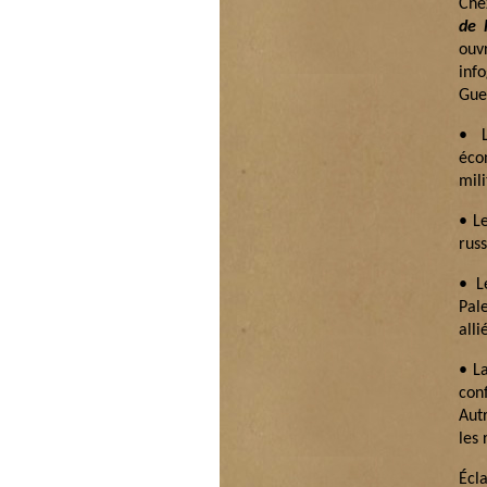
Che
de 
ouv
inf
Guer
• L
éco
mili
• L
russ
• L
Pal
alli
• L
con
Aut
les
Écla