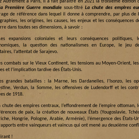
z Autrement à Paris, il a fait paraître en 2021 la troisième édition
la Première Guerre mondiale
sous-titré
La chute des empires eu
rage de référence dans lequel il donne à comprendre, par plus de 
ographies, les origines, les causes, les enjeux et les conséquences 
re dans toutes ses dimensions, à savoir :
es expansions coloniales et leurs conséquences politiques, le
nomiques, la question des nationalismes en Europe, le jeu de
taires, l’attentat de Sarajevo.
es combats sur le Vieux Continent, les tensions au Moyen-Orient, les
es et l’implication tardive des États-Unis.
es grandes batailles : la Marne, les Dardanelles, l’Isonzo, les o
estine, Verdun, la Somme, les offensives de Ludendorff et les contr
ées de 1918.
a chute des empires centraux, l’effondrement de l’empire ottoman, le
férences de paix, la création de nouveaux États (Yougoslavie, Tché
riche, Hongrie, Pologne, Arabie, Arménie), l’émergence des États-Un
 rapports entre vainqueurs et vaincus qui ont mené au deuxième confl
irant !