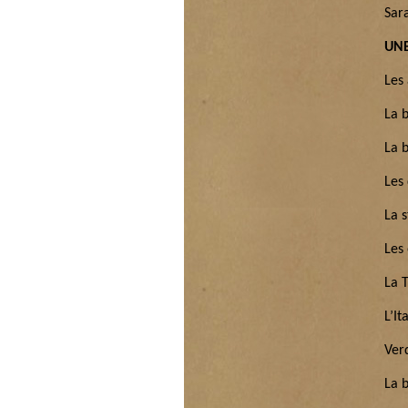
Sara
UNE
Les
La b
La b
Les 
La s
Les 
La 
L’It
Ver
La 