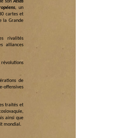
 de son
Atlas
ropéens
, un
80 cartes et
de la Grande
s rivalités
s alliances
 révolutions
pérations de
e-offensives
s traités et
coslovaquie,
is ainsi que
it mondial.