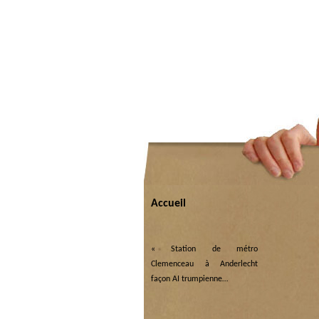
Accueil
«
Station de métro
Clemenceau à Anderlecht
façon AI trumpienne…