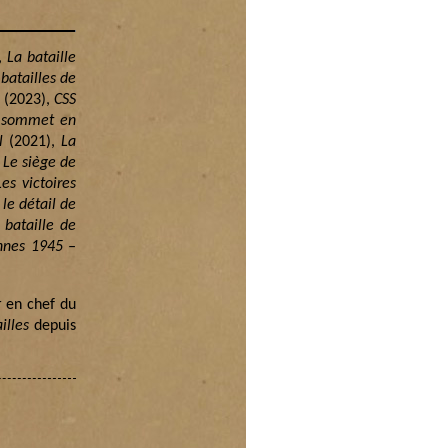
,
La bataille
 batailles de
(2023),
CSS
 sommet en
l
(2021),
La
 Le siège de
s victoires
le détail de
 bataille de
nnes 1945 –
 en chef du
illes
depuis