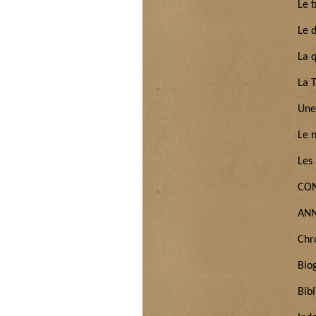
Le t
Le 
La q
La 
Une
Le 
Les
CO
ANN
Chr
Bio
Bib