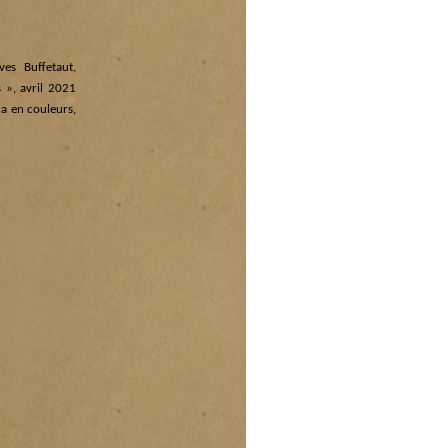
es Buffetaut,
 », avril 2021
a en couleurs,