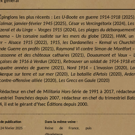
ex général
pinglons les plus récents :
Les U-Boote en guerre 1914-1918
(2025)
olmar, janvier-février 1945
(2025),
César vs Vercingétorix
(2024),
Les
zeral et du Linge – Vosges 1915
(2024),
Les plages du débarquement
bama – Un corsaire sudiste sur les mers du globe
(2022),
HWK, un
er – Alsace 1915
(2022),
1915, les Dardanelles – Kemal vs Churchil
nde Guerre en profils
(2021),
Raymond VI contre Simon de Montfort –
cassonne et des châteaux
cathares (2021),
Douaumont et Vaux – Le
nçaises de 1916 à Verdun
(2021),
Retrouver un soldat de 1914-1918 et 
 quatre années de guerre
(2021),
Nord 1914 – L’invasion
(2020),
La
kerque sur terre et sur mer
(2020),
La bataille d’Artois
(2020),
Arde
ontre-offensive alliée
(2020),
Les Grecs en Gaule
(2020)
édacteur en chef de
Militaria Hors-Série
de 1991 à 2017, rédacteur
mestriel
Tranchées
depuis 2007, rédacteur en chef du trimestriel
Bata
, il est le gérant d’Ysec Éditions depuis 2000.
de publication
Dans la même veine :
 24 février 2025
Reine de France, puis
d’Angleterre…