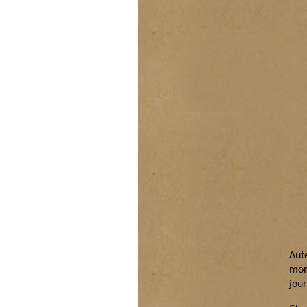
Aut
mon
jour