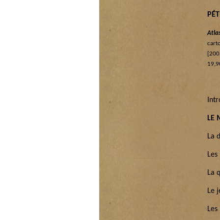
PÉ
Atla
cart
[200
19,9
Int
LE 
La 
Les
La 
Le j
Les