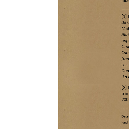
Ind
[1]
É
de C
Met
Ala
enf
Gra
Car
fra
ses
Dun
La c
[2]
R
tri
2004
Date 
lundi