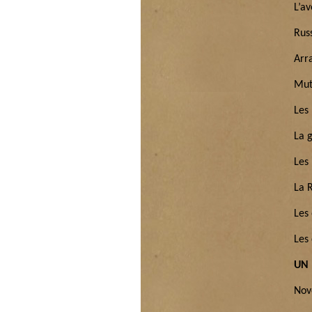
L’a
Rus
Arr
Mut
Les
La 
Les
La R
Les
Les 
UN 
Nov