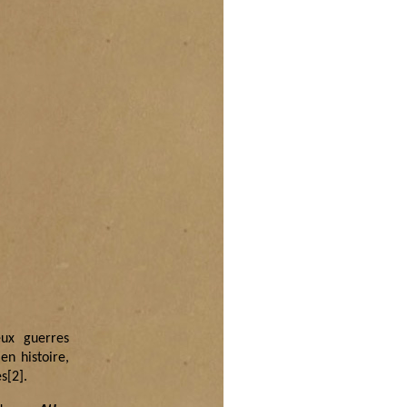
eux guerres
en histoire,
es
[2]
.