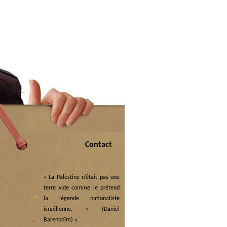
Contact
« La Palestine n’était pas une
terre vide comme le prétend
la légende nationaliste
israélienne. » (Daniel
Barenboïm)
»