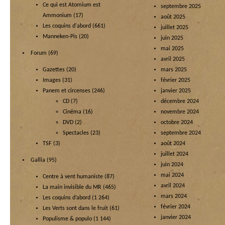
Ce qui est Atomium est
septembre 2025
Ammonium
(17)
août 2025
Les coquins d'abord
(661)
juillet 2025
Manneken-Pis
(20)
juin 2025
mai 2025
Forum
(69)
avril 2025
Gazettes
(20)
mars 2025
Images
(31)
février 2025
Panem et circenses
(246)
janvier 2025
CD
(7)
décembre 2024
Cinéma
(16)
novembre 2024
DVD
(2)
octobre 2024
Spectacles
(23)
septembre 2024
TSF
(3)
août 2024
juillet 2024
Gallia
(95)
juin 2024
mai 2024
Centre à vent humaniste
(87)
avril 2024
La main invisible du MR
(465)
mars 2024
Les coquins d’abord
(1 264)
février 2024
Les Verts sont dans le fruit
(61)
janvier 2024
Populisme & populo
(1 144)