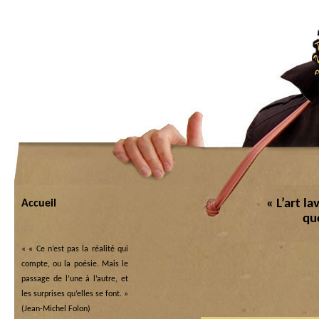
« L’art l
Accueil
qu
«
« Ce n’est pas la réalité qui
compte, ou la poésie. Mais le
passage de l’une à l’autre, et
les surprises qu’elles se font. »
(Jean-Michel Folon)