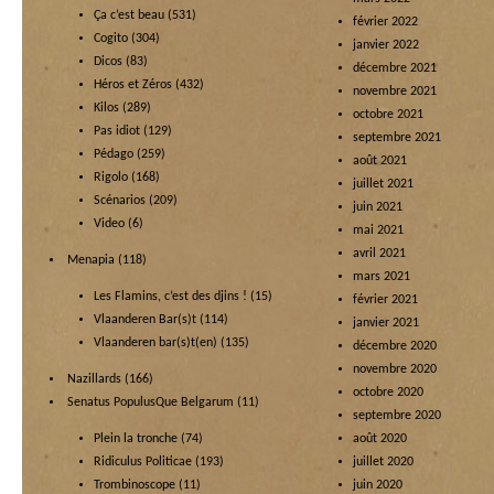
Ça c’est beau
(531)
février 2022
Cogito
(304)
janvier 2022
Dicos
(83)
décembre 2021
Héros et Zéros
(432)
novembre 2021
Kilos
(289)
octobre 2021
Pas idiot
(129)
septembre 2021
Pédago
(259)
août 2021
Rigolo
(168)
juillet 2021
Scénarios
(209)
juin 2021
Video
(6)
mai 2021
avril 2021
Menapia
(118)
mars 2021
Les Flamins, c’est des djins !
(15)
février 2021
Vlaanderen Bar(s)t
(114)
janvier 2021
Vlaanderen bar(s)t(en)
(135)
décembre 2020
novembre 2020
Nazillards
(166)
octobre 2020
Senatus PopulusQue Belgarum
(11)
septembre 2020
Plein la tronche
(74)
août 2020
Ridiculus Politicae
(193)
juillet 2020
Trombinoscope
(11)
juin 2020