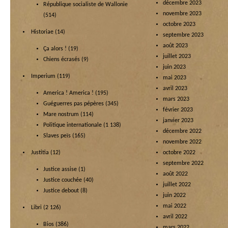
décembre 2023
République socialiste de Wallonie
novembre 2023
(514)
octobre 2023
Historiae
(14)
septembre 2023
août 2023
Ça alors !
(19)
juillet 2023
Chiens écrasés
(9)
juin 2023
Imperium
(119)
mai 2023
avril 2023
America ! America !
(195)
mars 2023
Guéguerres pas pépères
(345)
février 2023
Mare nostrum
(114)
janvier 2023
Politique internationale
(1 138)
décembre 2022
Slaves peïs
(165)
novembre 2022
Justitia
(12)
octobre 2022
septembre 2022
Justice assise
(1)
août 2022
Justice couchée
(40)
juillet 2022
Justice debout
(8)
juin 2022
mai 2022
Libri
(2 126)
avril 2022
Bios
(386)
mars 2022