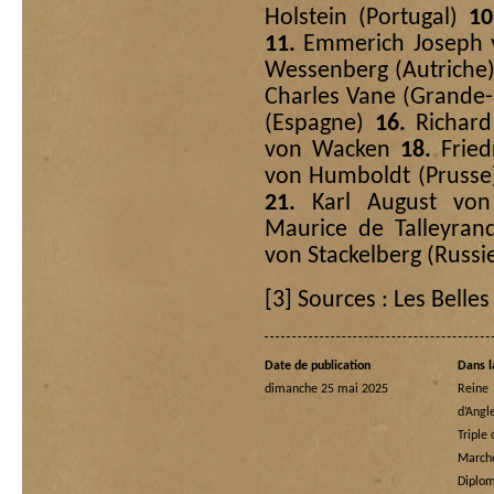
Holstein (Portugal)
10
11.
Emmerich Joseph v
Wessenberg (Autriche
Charles Vane (Grande
(Espagne)
16.
Richard
von Wacken
18.
Fried
von Humboldt (Pruss
21.
Karl August von
Maurice de Talleyran
von Stackelberg (Russie
[3]
Sources : Les Belles
Date de publication
Dans l
dimanche 25 mai 2025
Rein
d’Angl
Triple
Marche
Diplom