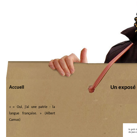
Un exposé 
Accueil
«
« Oui, j’ai une patrie : la
langue française. » (Albert
Camus)