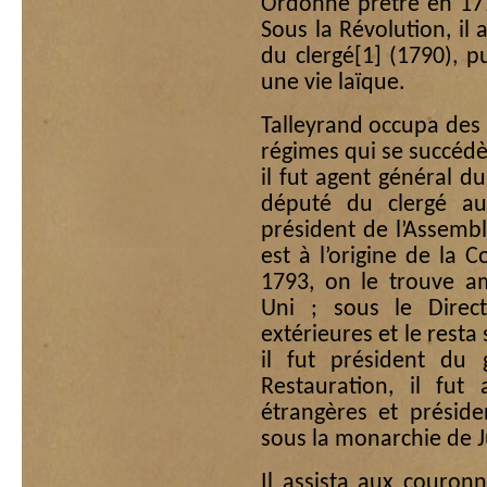
Ordonné prêtre en 177
Sous la Révolution, il 
du clergé
[1]
(1790), p
une vie laïque.
Talleyrand occupa des 
régimes qui se succédè
il fut agent général du 
député du clergé a
président de l’Assemb
est à l’origine de la C
1793, on le trouve 
Uni ; sous le Direct
extérieures et le resta
il fut président du 
Restauration, il fut
étrangères et préside
sous la monarchie de Ju
Il assista aux couron