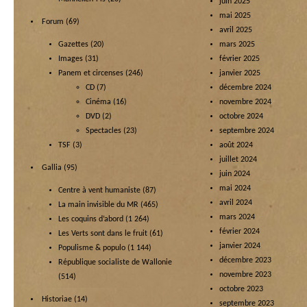
juin 2025
mai 2025
Forum
(69)
avril 2025
Gazettes
(20)
mars 2025
Images
(31)
février 2025
Panem et circenses
(246)
janvier 2025
CD
(7)
décembre 2024
Cinéma
(16)
novembre 2024
DVD
(2)
octobre 2024
Spectacles
(23)
septembre 2024
TSF
(3)
août 2024
juillet 2024
Gallia
(95)
juin 2024
mai 2024
Centre à vent humaniste
(87)
avril 2024
La main invisible du MR
(465)
mars 2024
Les coquins d’abord
(1 264)
février 2024
Les Verts sont dans le fruit
(61)
janvier 2024
Populisme & populo
(1 144)
décembre 2023
République socialiste de Wallonie
novembre 2023
(514)
octobre 2023
Historiae
(14)
septembre 2023