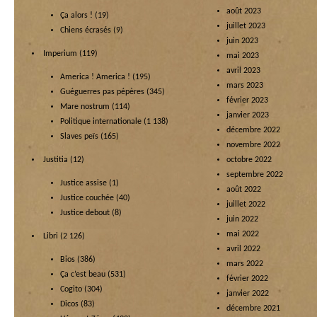
août 2023
Ça alors !
(19)
juillet 2023
Chiens écrasés
(9)
juin 2023
Imperium
(119)
mai 2023
avril 2023
America ! America !
(195)
mars 2023
Guéguerres pas pépères
(345)
février 2023
Mare nostrum
(114)
janvier 2023
Politique internationale
(1 138)
décembre 2022
Slaves peïs
(165)
novembre 2022
Justitia
(12)
octobre 2022
septembre 2022
Justice assise
(1)
août 2022
Justice couchée
(40)
juillet 2022
Justice debout
(8)
juin 2022
mai 2022
Libri
(2 126)
avril 2022
Bios
(386)
mars 2022
Ça c’est beau
(531)
février 2022
Cogito
(304)
janvier 2022
Dicos
(83)
décembre 2021