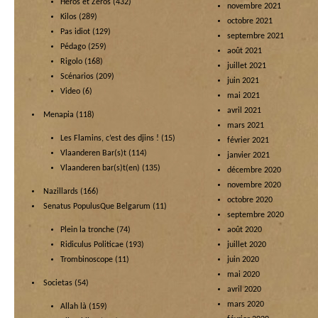
Héros et Zéros
(432)
novembre 2021
Kilos
(289)
octobre 2021
Pas idiot
(129)
septembre 2021
Pédago
(259)
août 2021
Rigolo
(168)
juillet 2021
Scénarios
(209)
juin 2021
Video
(6)
mai 2021
avril 2021
Menapia
(118)
mars 2021
Les Flamins, c’est des djins !
(15)
février 2021
Vlaanderen Bar(s)t
(114)
janvier 2021
Vlaanderen bar(s)t(en)
(135)
décembre 2020
novembre 2020
Nazillards
(166)
octobre 2020
Senatus PopulusQue Belgarum
(11)
septembre 2020
Plein la tronche
(74)
août 2020
Ridiculus Politicae
(193)
juillet 2020
Trombinoscope
(11)
juin 2020
mai 2020
Societas
(54)
avril 2020
mars 2020
Allah là
(159)