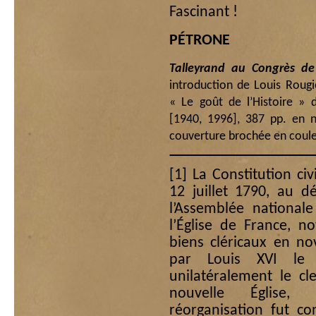
Fascinant !
PÉTRONE
Talleyrand au Congrès d
introduction de Louis Rougier
« Le goût de l’Histoire » 
[1940, 1996], 387 pp. en 
couverture brochée en couleu
[1]
La Constitution civ
12 juillet 1790, au d
l’Assemblée nationale
l’Église de France, n
biens cléricaux en n
par Louis XVI le 
unilatéralement le cle
nouvelle Église, l
réorganisation fut c