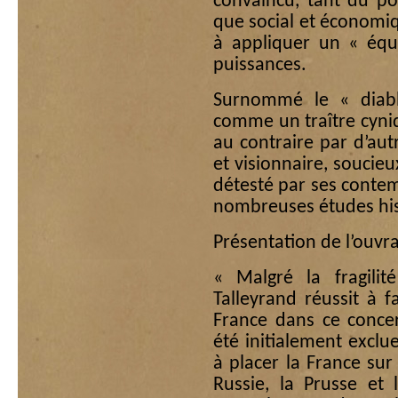
convaincu, tant du poi
que social et économiq
à appliquer un « équ
puissances.
Surnommé le « diable
comme un traître cyniq
au contraire par d’au
et visionnaire, soucie
détesté par ses contem
nombreuses études hist
Présentation de l’ouvr
« Malgré la fragilit
Talleyrand réussit à fa
France dans ce concer
été initialement exclu
à placer la France sur 
Russie, la Prusse et 