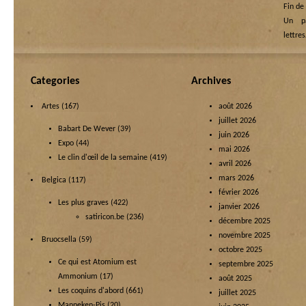
Fin de
Un p
lettre
Categories
Archives
Artes
(167)
août 2026
juillet 2026
Babart De Wever
(39)
juin 2026
Expo
(44)
mai 2026
Le clin d'œil de la semaine
(419)
avril 2026
mars 2026
Belgica
(117)
février 2026
Les plus graves
(422)
janvier 2026
satiricon.be
(236)
décembre 2025
novembre 2025
Bruocsella
(59)
octobre 2025
Ce qui est Atomium est
septembre 2025
Ammonium
(17)
août 2025
Les coquins d'abord
(661)
juillet 2025
Manneken-Pis
(20)