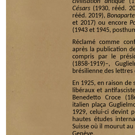
civilisation antique
(1
Césars
(1930, rééd. 2
rééd. 2019),
Bonaparte 
et 2017) ou encore
Po
(1943 et 1945, posthum
Réclamé comme confé
après la publication 
compris par le prési
(1858-1919)–, Gugli
brésilienne des lettres
En 1925, en raison de
libéraux et antifasci
Benedetto Croce (186
italien plaça Guglielm
1929, celui-ci devint p
hautes études interna
Suisse où il mourut au
Genève.