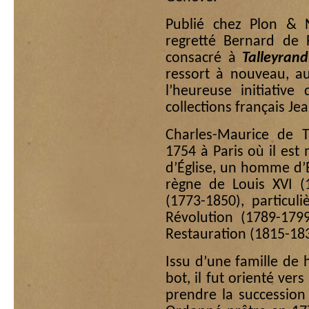
Publié chez Plon & N
regretté Bernard de F
consacré à
Talleyran
ressort à nouveau, aux
l’heureuse initiativ
collections français Je
Charles-Maurice de Ta
1754 à Paris où il es
d’Église, un homme d’É
règne de Louis XVI (1
(1773-1850), particul
Révolution (1789-1799
Restauration (1815-18
Issu d’une famille de 
bot, il fut orienté ver
prendre la succession