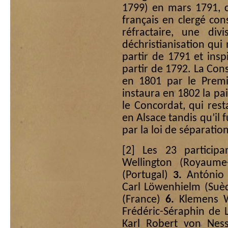
1799) en mars 1791, c
français en clergé cons
réfractaire, une div
déchristianisation qu
partir de 1791 et ins
partir de 1792. La Cons
en 1801 par le Premi
instaura en 1802 la pai
le Concordat, qui rest
en Alsace tandis qu’il 
par la loi de séparation
[2]
Les 23 particip
Wellington (Royaum
(Portugal)
3.
António 
Carl Löwenhielm (Suè
(France)
6.
Klemens W
Frédéric-Séraphin de 
Karl Robert von Nes