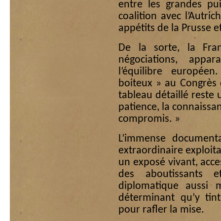
entre les grandes pu
coalition avec l’Autric
appétits de la Prusse et
De la sorte, la Fran
négociations, appa
l’équilibre europée
boiteux » au Congrès 
tableau détaillé reste
patience, la connaissan
compromis. »
L’immense documenta
extraordinaire exploita
un exposé vivant, acces
des aboutissants e
diplomatique aussi 
déterminant qu’y tint
pour rafler la mise.