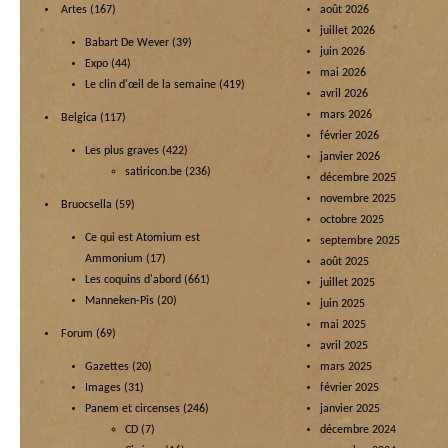
Artes
(167)
août 2026
juillet 2026
Babart De Wever
(39)
juin 2026
Expo
(44)
mai 2026
Le clin d'œil de la semaine
(419)
avril 2026
mars 2026
Belgica
(117)
février 2026
Les plus graves
(422)
janvier 2026
satiricon.be
(236)
décembre 2025
novembre 2025
Bruocsella
(59)
octobre 2025
Ce qui est Atomium est
septembre 2025
Ammonium
(17)
août 2025
Les coquins d'abord
(661)
juillet 2025
Manneken-Pis
(20)
juin 2025
mai 2025
Forum
(69)
avril 2025
Gazettes
(20)
mars 2025
Images
(31)
février 2025
Panem et circenses
(246)
janvier 2025
CD
(7)
décembre 2024