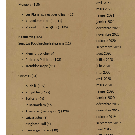
avril 2021
Menapia
(118)
mars 2021
Les Flamins, c’est des djins !
(15)
février 2021
Vlaanderen Bar(s)t
(114)
janvier 2021
Vlaanderen bar(s)t(en)
(135)
décembre 2020
novembre 2020
Nazillards
(166)
octobre 2020
Senatus PopulusQue Belgarum
(11)
septembre 2020
Plein la tronche
(74)
août 2020
Ridiculus Politicae
(193)
juillet 2020
Trombinoscope
(11)
juin 2020
mai 2020
Societas
(54)
avril 2020
mars 2020
Allah là
(159)
février 2020
Bling-bling
(129)
janvier 2020
Ecclesia
(96)
décembre 2019
In memoriam
(16)
novembre 2019
Jésus crie (mais quoi ?)
(128)
octobre 2019
Laïcartistes
(8)
septembre 2019
Magister Ludi
(1)
août 2019
Synagoguetteries
(10)