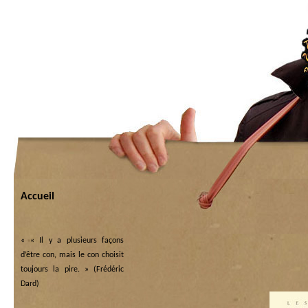
Accueil
«
« Il y a plusieurs façons
d’être con, mais le con choisit
toujours la pire. » (Frédéric
Dard)