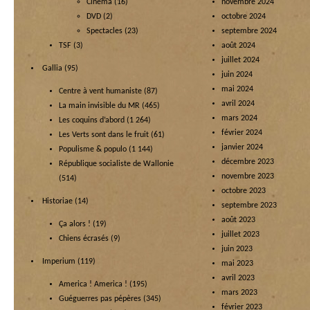
Cinéma
(16)
novembre 2024
DVD
(2)
octobre 2024
Spectacles
(23)
septembre 2024
TSF
(3)
août 2024
juillet 2024
Gallia
(95)
juin 2024
mai 2024
Centre à vent humaniste
(87)
avril 2024
La main invisible du MR
(465)
mars 2024
Les coquins d’abord
(1 264)
février 2024
Les Verts sont dans le fruit
(61)
janvier 2024
Populisme & populo
(1 144)
décembre 2023
République socialiste de Wallonie
novembre 2023
(514)
octobre 2023
Historiae
(14)
septembre 2023
août 2023
Ça alors !
(19)
juillet 2023
Chiens écrasés
(9)
juin 2023
Imperium
(119)
mai 2023
avril 2023
America ! America !
(195)
mars 2023
Guéguerres pas pépères
(345)
février 2023