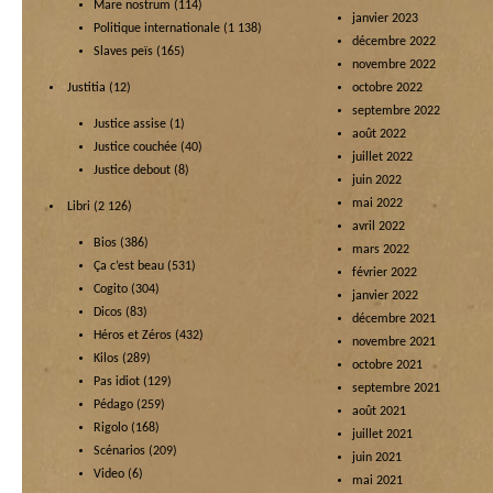
Mare nostrum
(114)
janvier 2023
Politique internationale
(1 138)
décembre 2022
Slaves peïs
(165)
novembre 2022
Justitia
(12)
octobre 2022
septembre 2022
Justice assise
(1)
août 2022
Justice couchée
(40)
juillet 2022
Justice debout
(8)
juin 2022
mai 2022
Libri
(2 126)
avril 2022
Bios
(386)
mars 2022
Ça c’est beau
(531)
février 2022
Cogito
(304)
janvier 2022
Dicos
(83)
décembre 2021
Héros et Zéros
(432)
novembre 2021
Kilos
(289)
octobre 2021
Pas idiot
(129)
septembre 2021
Pédago
(259)
août 2021
Rigolo
(168)
juillet 2021
Scénarios
(209)
juin 2021
Video
(6)
mai 2021